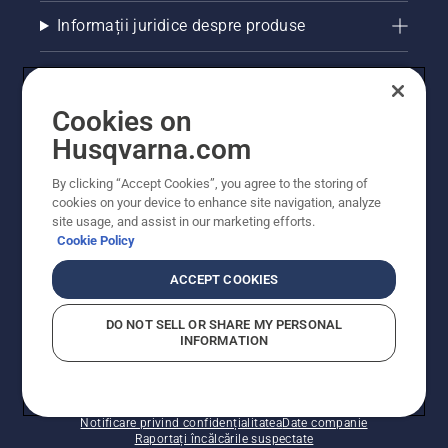
Informații juridice despre produse
Alte site-uri Husqvarna
Cookies on
Husqvarna.com
By clicking “Accept Cookies”, you agree to the storing of
cookies on your device to enhance site navigation, analyze
site usage, and assist in our marketing efforts.
Cookie Policy
ACCEPT COOKIES
© Husqvarna AB (publ). Toate drepturile rezervate.
Prețurile prezentate includ TVA și sunt prețuri
DO NOT SELL OR SHARE MY PERSONAL
recomandate pentru comercializarea cu amănuntul.
INFORMATION
Husqvarna își rezervă dreptul de a face modificări în
structura de prețuri. Promoțiile se desfășoară în limita
stocului disponibil.
Politica privind modulele cookie
Condiții de utilizare
Notificare privind confidențialitatea
Date companie
Raportați încălcările suspectate