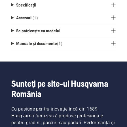
Specificații
Accesorii
(
1
)
Se potriveşte cu modelul
Manuale și documente
(
1
)
Sunteți pe site-ul Husqvarna
România
Cu pasiune pentru inovație încă din 1689,
Husqvarna furnizează produse profesionale
pentru grădini, parcuri sau păduri. Performanța și