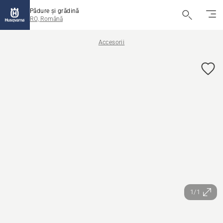
Pădure și grădină
RO, Română
Accesorii
1/1