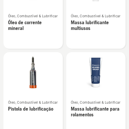
Ver
Ver
Óleo, Combustível & Lubrificar
Óleo, Combustível & Lubrificar
mais
mais
Óleo de corrente
Massa lubrificante
detalhes
detalhes
mineral
multiusos
sobre
sobre
Óleo
Massa
de
lubrificante
corrente
multiusos
mineral
Ver
Ver
Óleo, Combustível & Lubrificar
Óleo, Combustível & Lubrificar
mais
mais
Pistola de lubrificação
Massa lubrificante para
detalhes
detalhes
rolamentos
sobre
sobre
Pistola
Massa