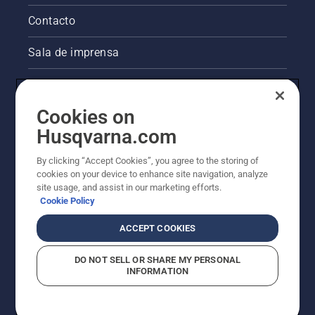
Contacto
Sala de imprensa
Informações legais sobre o produto
Cookies on
Outros websites da Husqvarna
Husqvarna.com
A abordagem da Husqvarna à sustentabilidade
By clicking “Accept Cookies”, you agree to the storing of
cookies on your device to enhance site navigation, analyze
site usage, and assist in our marketing efforts.
Cookie Policy
ACCEPT COOKIES
DO NOT SELL OR SHARE MY PERSONAL
INFORMATION
© Husqvarna AB (publ). Todos os direitos reservados.