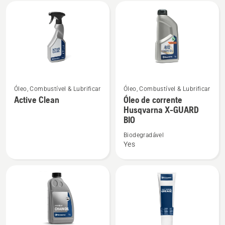
Todos
os
produtos
Ver
Ver
Óleo, Combustível & Lubrificar
Óleo, Combustível & Lubrificar
mais
mais
Active Clean
Óleo de corrente
Husqvarna X-GUARD
detalhes
detalhes
BIO
sobre
sobre
Active
Óleo
Biodegradável
Yes
Clean
de
corrente
Husqvarna
X-
GUARD
BIO