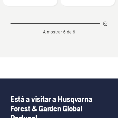
de
lubrificante
lubrificação
para
rolamentos
A mostrar 6 de 6
Está a visitar a Husqvarna
Forest & Garden Global
Portugal