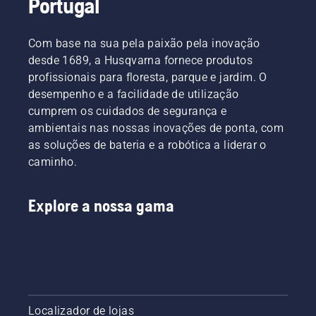
Portugal
garantir
tomar.
países.
duas
que se
Eles
formas
desloca
compõem
de
Com base na sua pela paixão pela inovação
em torno
a nossa
drenar o
da barra
desde 1689, a Husqvarna fornece produtos
equipa
óleo,
sem
H. E são
ambas
profissionais para floresta, parque e jardim. O
fricção.
os
apresentadas
desempenho e a facilidade de utilização
Isto
nossos
neste
cumprem os cuidados de segurança e
prolonga
utilizadores
vídeo.
ambientais nas nossas inovações de ponta, com
a vida
mais
útil da
as soluções de bateria e a robótica a liderar o
exigentes.
barra e
caminho.
da
corrente.
Siga as
Explore a nossa gama
instruções
deste
breve
vídeo
para
saber
como
Localizador de lojas
verificar