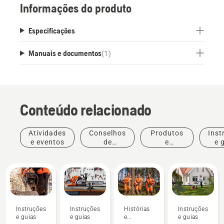
Informações do produto
Especificações
Manuais e documentos
(
1
)
Conteúdo relacionado
Atividades
Conselhos
Produtos
Inst
e eventos
de
e
e 
compras
inovações
Instruções
Instruções
Histórias
Instruções
e guias
e guias
e
e guias