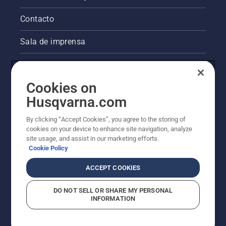
se o
sistema
Contacto
de
lubrificação
Sala de imprensa
da
corrente
Informações legais sobre o produto
da
motosserra
Cookies on
funciona
Outros websites da Husqvarna
Husqvarna.com
corretamente.
Primeiro,
A abordagem da Husqvarna à sustentabilidade
verifique
By clicking “Accept Cookies”, you agree to the storing of
o nível
cookies on your device to enhance site navigation, analyze
site usage, and assist in our marketing efforts.
do óleo.
Cookie Policy
Ligue a
motosserra
ACCEPT COOKIES
e
certifique-
se de
DO NOT SELL OR SHARE MY PERSONAL
INFORMATION
que o
travão
da
© Husqvarna AB (publ). Todos os direitos reservados.