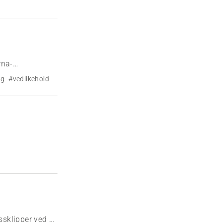
rna-
gg
#vedlikehold
ssklipper ved å