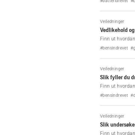
#batteridrevet
#b
Veiledninger
Vedlikehold og
Finn ut hvordan
gressklipperen 
#bensindrevet
#g
Veiledninger
Slik fyller du 
Finn ut hvordan
#bensindrevet
#d
Veiledninger
Slik undersøke
Finn ut hvordan