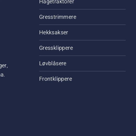
Hagetraktorer
Gresstrimmere
Hekksakser
Gressklippere
Løvblåsere
ger,
na.
Frontklippere