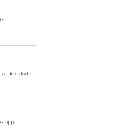
a-
 at den startes,
es opp.