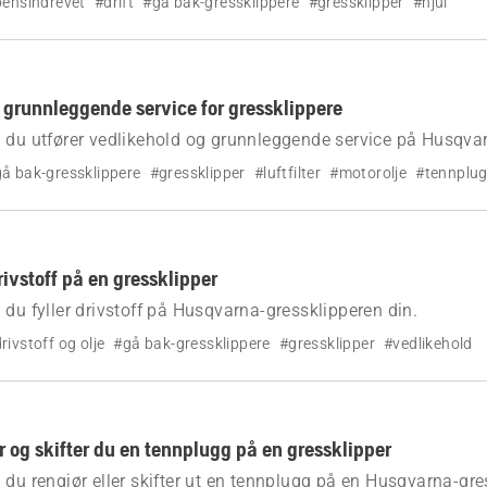
ensindrevet
#drift
#gå bak-gressklippere
#gressklipper
#hjul
 grunnleggende service for gressklippere
 du utfører vedlikehold og grunnleggende service på Husqva
din.
å bak-gressklippere
#gressklipper
#luftfilter
#motorolje
#tennplu
drivstoff på en gressklipper
 du fyller drivstoff på Husqvarna-gressklipperen din.
rivstoff og olje
#gå bak-gressklippere
#gressklipper
#vedlikehold
r og skifter du en tennplugg på en gressklipper
 du rengjør eller skifter ut en tennplugg på en Husqvarna-gre