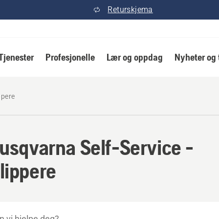
Returskjema
Tjenester
Profesjonelle
Lær og oppdag
Nyheter og 
ppere
Husqvarna Self-Service -
lippere