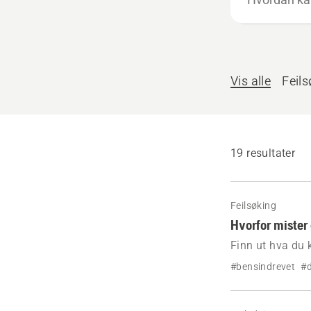
kan
vi
hjelpe
deg?
Vis alle
Feils
19 resultater
Feilsøking
Hvorfor mister
Finn ut hva du 
bruk.
#bensindrevet
#d