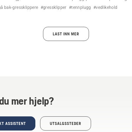
med enkle trinn.
å bak-gressklippere
#gressklipper
#tennplugg
#vedlikehold
LAST INN MER
du mer hjelp?
KT ASSISTENT
UTSALGSSTEDER