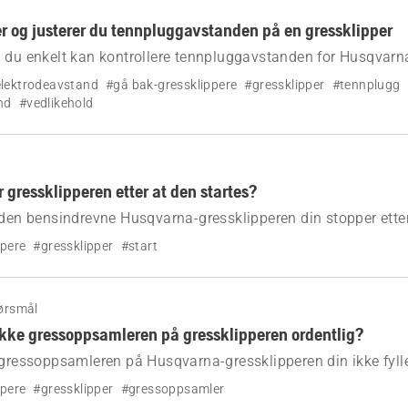
rer og justerer du tennpluggavstanden på en gressklipper
 du enkelt kan kontrollere tennpluggavstanden for Husqvarn
din.
lektrodeavstand
#gå bak-gressklippere
#gressklipper
#tennplugg
nd
#vedlikehold
 gressklipperen etter at den startes?
 den bensindrevne Husqvarna-gressklipperen din stopper etter
an løse dette problemet.
ppere
#gressklipper
#start
ørsmål
 ikke gressoppsamleren på gressklipperen ordentlig?
 gressoppsamleren på Husqvarna-gressklipperen din ikke fyll
ppere
#gressklipper
#gressoppsamler