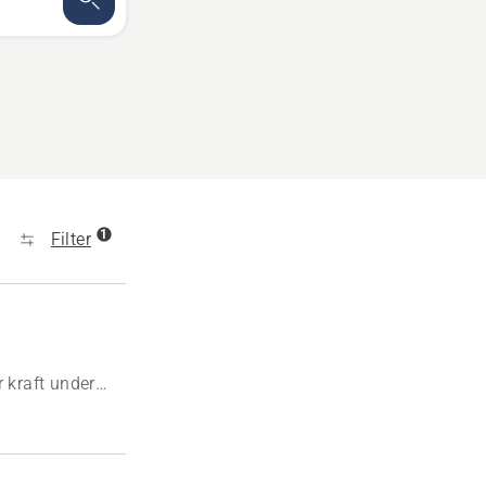
1
Filter
 kraft under