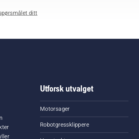
spørsmålet ditt
Utforsk utvalget
Motorsager
n
Robotgressklippere
kter
ller