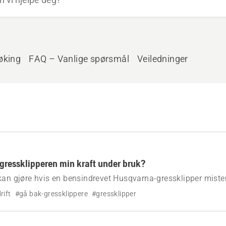
øking
FAQ – Vanlige spørsmål
Veiledninger
 gressklipperen min kraft under bruk?
kan gjøre hvis en bensindrevet Husqvarna-gressklipper mister
rift
#gå bak-gressklippere
#gressklipper