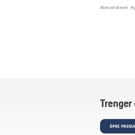
følge en video 
#bensindrevet
#g
Trenger 
ÅPNE PRODU