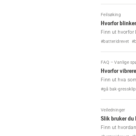
Feilsøking
Hvorfor blinke
Finn ut hvorfor
feilen.
#batteridrevet
#b
FAQ – Vanlige sp
Hvorfor vibrere
Finn ut hva som
hvordan du løse
#gå bak-gresskli
Veiledninger
Slik bruker du 
Finn ut hvordan