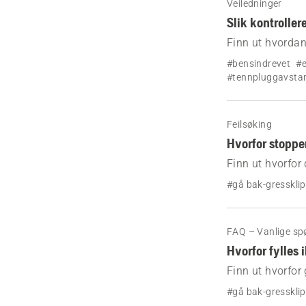
Veiledninger
Slik kontrolle
Finn ut hvordan
gressklipperen 
#bensindrevet
#e
#tennpluggavsta
Feilsøking
Hvorfor stopper
Finn ut hvorfor
og hvordan du k
#gå bak-gresskli
FAQ – Vanlige sp
Hvorfor fylles
Finn ut hvorfor
#gå bak-gresskli