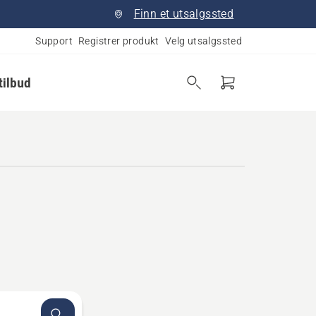
Finn et utsalgssted
Support
Registrer produkt
Velg utsalgssted
tilbud