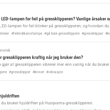
r LED-lampen for feil på gressklipperen? Vanlige årsaker o
 LED-lampen for feil blinker på gressklipperen, og hvordan du
linker
#feilindikatorlampe
#gå bak-gressklippere
#gressklipper
#k
ørsmål
r gressklipperen kraftig når jeg bruker den?
 gjør at gressklipperen vibrerer mer enn vanlig når du bruker
r problemet.
ppere
#gressklipper
#kniver
#vibrasjon
hjuldriften
 du bruker hjuldriften på Husqvarna-gressklipperen.