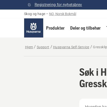
Registrering for nyhetsbrev
Skog og hage
–
NO, Norsk Bokmål
Produkter
Deler og tilbehør
Hjem
Support
Husqvarna Self-Service
Gresskli
Søk i 
Gressk
Hvordan