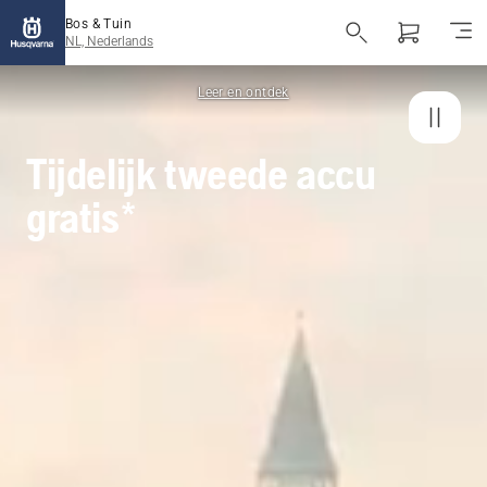
Bos & Tuin
NL, Nederlands
Leer en ontdek
Tijdelijk tweede accu
gratis*