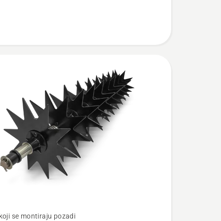
te
koji se montiraju pozadi