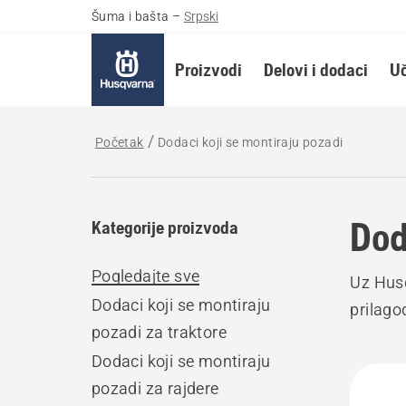
Šuma i bašta
–
Srpski
Proizvodi
Delovi i dodaci
Uč
Početak
Dodaci koji se montiraju pozadi
Dod
Kategorije proizvoda
Pogledajte sve
Uz Husq
Dodaci koji se montiraju
prilago
pozadi za traktore
Dodaci koji se montiraju
All
pozadi za rajdere