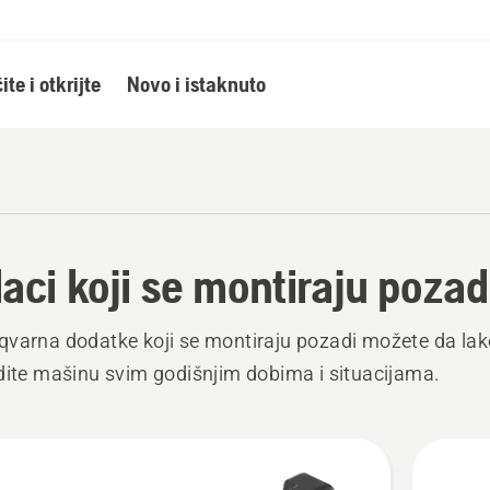
ite i otkrijte
Novo i istaknuto
aci koji se montiraju pozad
varna dodatke koji se montiraju pozadi možete da lak
dite mašinu svim godišnjim dobima i situacijama.