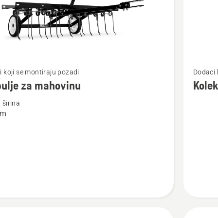
jte
Pogledaj
 koji se montiraju pozadi
Dodaci 
više
ulje za mahovinu
Kolek
detalja
širina
o
cm
e
Kolektor
inu