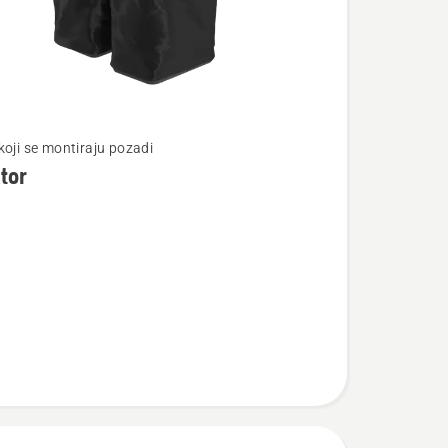
te
koji se montiraju pozadi
tor