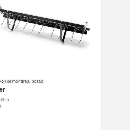
te
koji se montiraju pozadi
er
irina
m