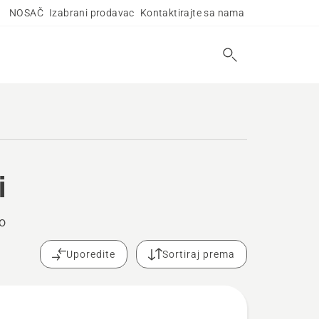
NOSAČ
Izabrani prodavac
Kontaktirajte sa nama
i
o
Uporedite
Sortiraj prema