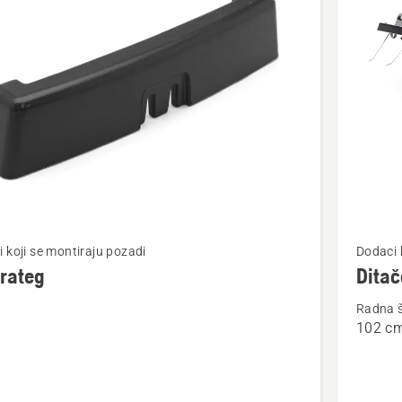
cts
jte
Pogledaj
 koji se montiraju pozadi
Dodaci 
više
rateg
Ditač
detalja
Radna š
o
102 c
teg
Ditačer