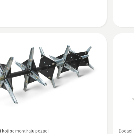
jte
Pogledaj
 koji se montiraju pozadi
Dodaci 
više