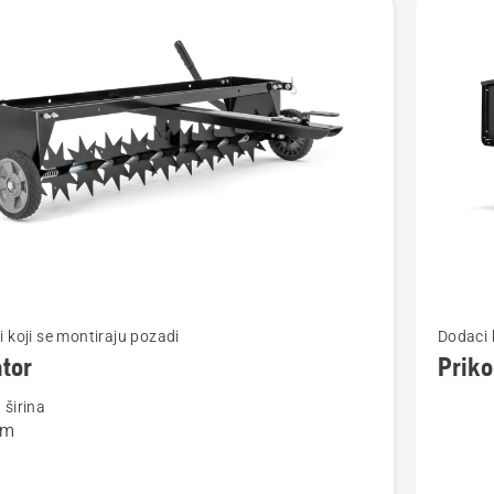
jte
Pogledaj
 koji se montiraju pozadi
Dodaci 
više
tor
Priko
detalja
širina
o
cm
r
Prikolica