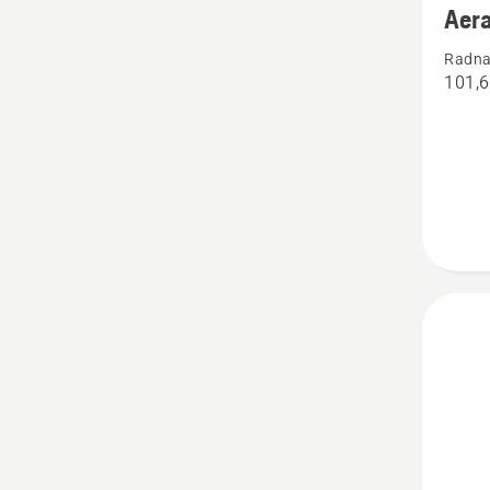
Aera
detalja
Radna 
o
101,
Aerato