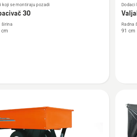
 koji se montiraju pozadi
Dodaci 
više
bacivač 30
Valja
detalja
širina
Radna š
o
8 cm
91 cm
ivač
Valjak