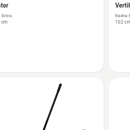
tor
Verti
detalja
širina
Radna š
o
6 cm
102 c
r
Vertikat