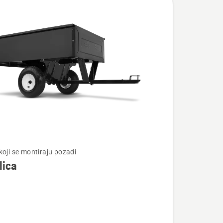
te
koji se montiraju pozadi
lica