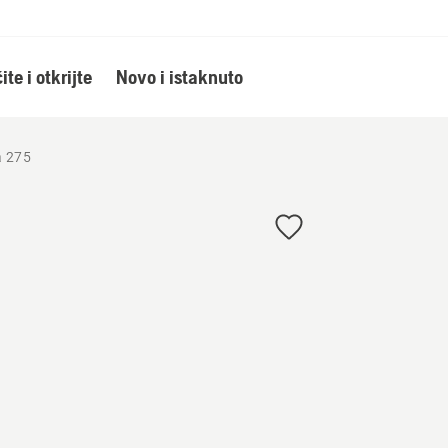
ite i otkrijte
Novo i istaknuto
a 275