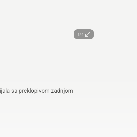
1/4
ijala sa preklopivom zadnjom
.