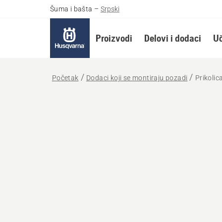
Šuma i bašta
–
Srpski
Proizvodi
Delovi i dodaci
Uč
Početak
Dodaci koji se montiraju pozadi
Prikolic