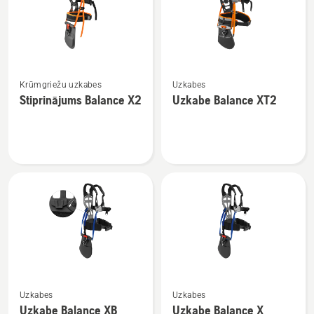
Skatīt
Skatīt
Krūmgriežu uzkabes
Uzkabes
vairāk
vairāk
Stiprinājums Balance X2
Uzkabe Balance XT2
informācijas
informācijas
par
par
Stiprinājums
Uzkabe
Balance
Balance
X2
XT2
Skatīt
Skatīt
Uzkabes
Uzkabes
vairāk
vairāk
Uzkabe Balance XB
Uzkabe Balance X