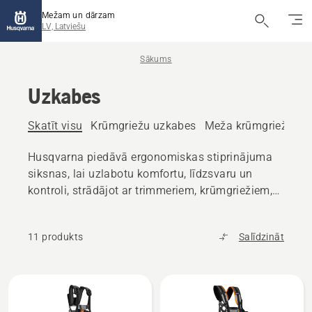
Mežam un dārzam
LV, Latviešu
Sākums
Uzkabes
Skatīt visu
Krūmgriežu uzkabes
Meža krūmgriežu uz
Husqvarna piedāvā ergonomiskas stiprinājuma
siksnas, lai uzlabotu komfortu, līdzsvaru un
kontroli, strādājot ar trimmeriem, krūmgriežiem,
attīrīšanas zāģiem, augstgriežiem un citiem
instrumentiem.
11 produkts
Salīdzināt
Visi
produkti