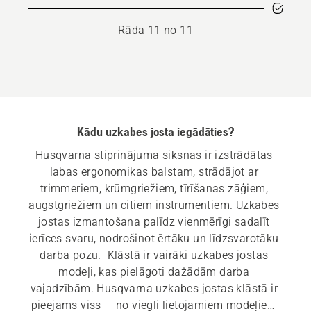
Rāda 11 no 11
Kādu uzkabes josta iegādāties?
Husqvarna stiprinājuma siksnas ir izstrādātas 
labas ergonomikas balstam, strādājot ar 
trimmeriem, krūmgriežiem, tīrīšanas zāģiem, 
augstgriežiem un citiem instrumentiem. Uzkabes 
jostas izmantošana palīdz vienmērīgi sadalīt 
ierīces svaru, nodrošinot ērtāku un līdzsvarotāku 
darba pozu.  Klāstā ir vairāki uzkabes jostas 
modeļi, kas pielāgoti dažādām darba 
vajadzībām. Husqvarna uzkabes jostas klāstā ir 
pieejams viss — no viegli lietojamiem modeļiem 