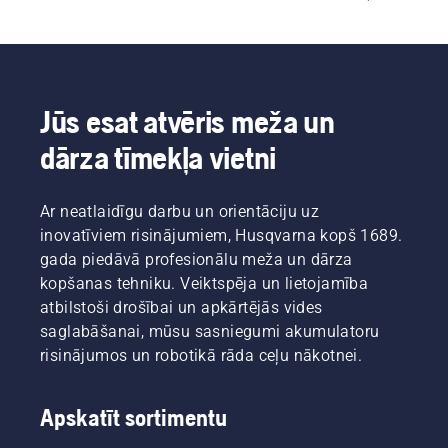
līdz sarežģītākām iespējām, kas paredzētas 
smagiem darbiem. Tādas īpašības kā platas 
plecu siksnas, polsterēti gurnu polsterējumi, 
vairāku punktu regulēšana un piederumu 
saderība balsta vienmērīgāku mašīnas vadāmību 
Jūs esat atvēris meža un
ilgāka vai intensīvāka lietojuma laikā.
dārza tīmekļa vietni
Ar neatlaidīgu darbu un orientāciju uz
inovatīviem risinājumiem, Husqvarna kopš 1689.
gada piedāvā profesionālu meža un dārza
kopšanas tehniku. Veiktspēja un lietojamība
atbilstoši drošībai un apkārtējās vides
saglabāšanai, mūsu sasniegumi akumulatoru
risinājumos un robotikā rāda ceļu nākotnei.
Apskatīt sortimentu