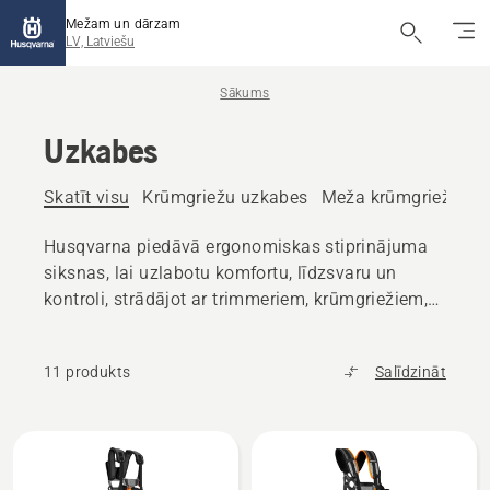
Mežam un dārzam
LV, Latviešu
Sākums
Uzkabes
Skatīt visu
Krūmgriežu uzkabes
Meža krūmgriežu uz
Husqvarna piedāvā ergonomiskas stiprinājuma
siksnas, lai uzlabotu komfortu, līdzsvaru un
kontroli, strādājot ar trimmeriem, krūmgriežiem,
attīrīšanas zāģiem, augstgriežiem un citiem
instrumentiem.
11 produkts
Salīdzināt
Visi
produkti