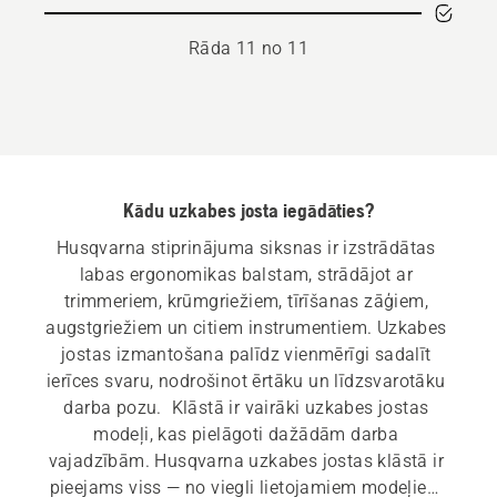
Rāda 11 no 11
Kādu uzkabes josta iegādāties?
Husqvarna stiprinājuma siksnas ir izstrādātas 
labas ergonomikas balstam, strādājot ar 
trimmeriem, krūmgriežiem, tīrīšanas zāģiem, 
augstgriežiem un citiem instrumentiem. Uzkabes 
jostas izmantošana palīdz vienmērīgi sadalīt 
ierīces svaru, nodrošinot ērtāku un līdzsvarotāku 
darba pozu.  Klāstā ir vairāki uzkabes jostas 
modeļi, kas pielāgoti dažādām darba 
vajadzībām. Husqvarna uzkabes jostas klāstā ir 
pieejams viss — no viegli lietojamiem modeļiem 