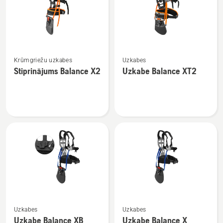
Skatīt
Skatīt
Krūmgriežu uzkabes
Uzkabes
vairāk
vairāk
Stiprinājums Balance X2
Uzkabe Balance XT2
informācijas
informācijas
par
par
Stiprinājums
Uzkabe
Balance
Balance
X2
XT2
Skatīt
Skatīt
Uzkabes
Uzkabes
vairāk
vairāk
Uzkabe Balance XB
Uzkabe Balance X