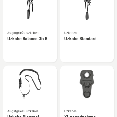
Skatīt
Skatīt
Augstgriežu uzkabes
Uzkabes
vairāk
vairāk
Uzkabe Balance 35 B
Uzkabe Standard
informācijas
informācijas
par
par
Uzkabe
Uzkabe
Balance
Standard
35 B
Skatīt
Skatīt
Augstgriežu uzkabes
Uzkabes
vairāk
vairāk
Uzkabe Diagonal
XL pagarinājuma