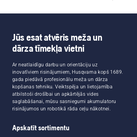
līdz sarežģītākām iespējām, kas paredzētas 
smagiem darbiem. Tādas īpašības kā platas 
plecu siksnas, polsterēti gurnu polsterējumi, 
vairāku punktu regulēšana un piederumu 
saderība balsta vienmērīgāku mašīnas vadāmību 
Jūs esat atvēris meža un
ilgāka vai intensīvāka lietojuma laikā.
dārza tīmekļa vietni
Ar neatlaidīgu darbu un orientāciju uz
inovatīviem risinājumiem, Husqvarna kopš 1689.
gada piedāvā profesionālu meža un dārza
kopšanas tehniku. Veiktspēja un lietojamība
atbilstoši drošībai un apkārtējās vides
saglabāšanai, mūsu sasniegumi akumulatoru
risinājumos un robotikā rāda ceļu nākotnei.
Apskatīt sortimentu