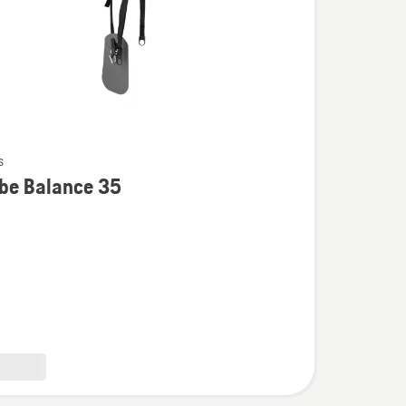
s
be Balance 35
ijas