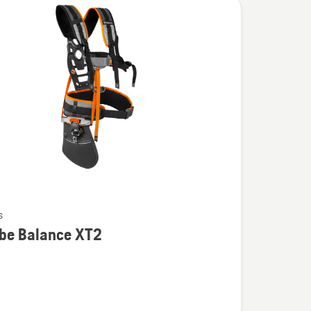
s
be Balance XT2
ijas