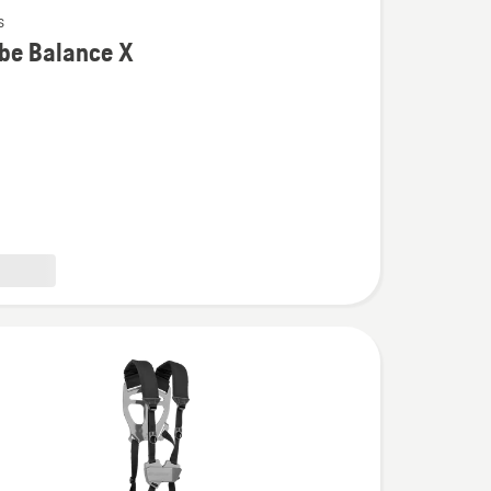
s
be Balance X
ijas