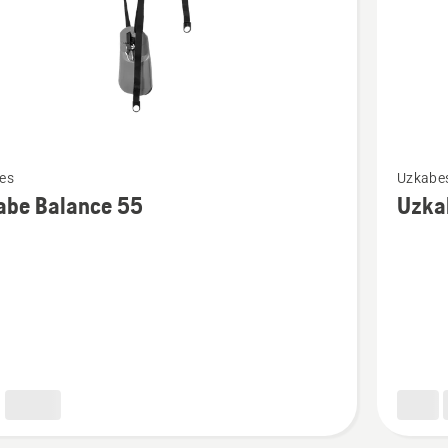
Skatīt
es
Uzkabe
vairāk
abe Balance 55
Uzka
cijas
informāc
par
Uzkabe
e
Balance
35