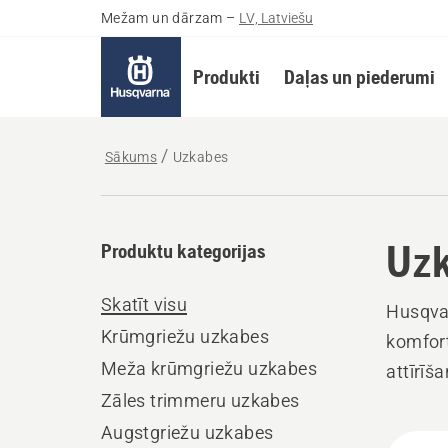
Mežam un dārzam
–
LV, Latviešu
Produkti
Daļas un piederumi
Sākums
Uzkabes
Uz
Produktu kategorijas
Skatīt visu
Husqvar
Krūmgriežu uzkabes
komfort
Meža krūmgriežu uzkabes
attīrīš
Zāles trimmeru uzkabes
Augstgriežu uzkabes
Visi