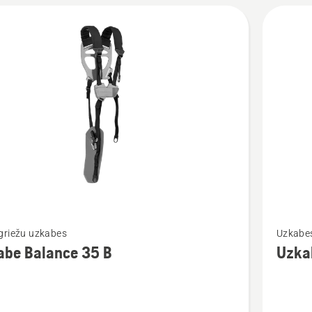
Skatīt
griežu uzkabes
Uzkabe
vairāk
abe Balance 35 B
Uzka
cijas
informāc
par
Uzkabe