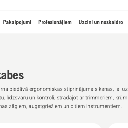
Pakalpojumi
Profesionāļiem
Uzzini un noskaidro
kabes
na piedāvā ergonomiskas stiprinājuma siksnas, lai uz
u, līdzsvaru un kontroli, strādājot ar trimmeriem, krūm
anas zāģiem, augstgriežiem un citiem instrumentiem.