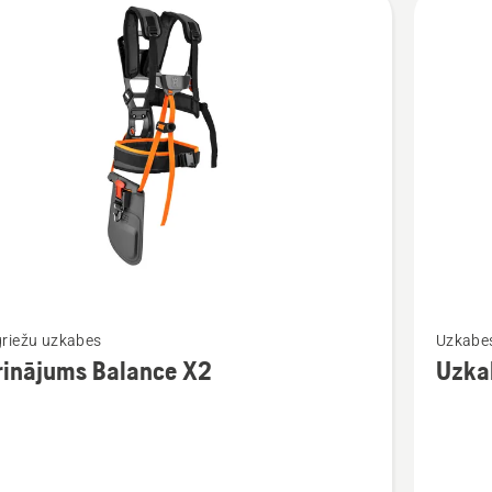
kti
Skatīt
riežu uzkabes
Uzkabe
vairāk
rinājums Balance X2
Uzka
cijas
informāc
par
ājums
Uzkabe
e
Balance