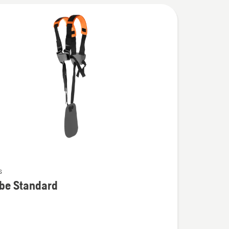
s
be Standard
ijas