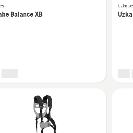
es
Uzkabe
vairāk
abe Balance XB
Uzka
cijas
informāc
par
Uzkabe
e
Balance
X