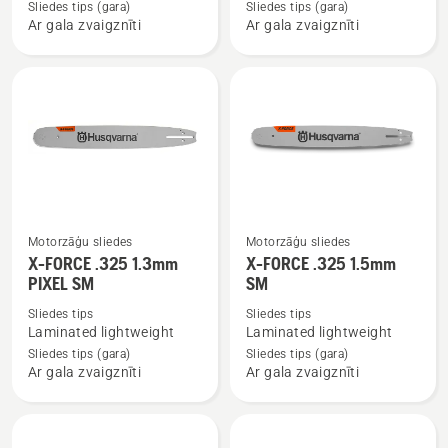
Sliedes tips (gara)
Sliedes tips (gara)
Force
FORCE
Ar gala zvaigznīti
Ar gala zvaigznīti
3/8"mini
3/8
1.1mm
1.3mm
SM
Mini
SM
Motorzāģu sliedes
Motorzāģu sliedes
Skatīt
Skatīt
X-FORCE .325 1.3mm
X-FORCE .325 1.5mm
vairāk
vairāk
PIXEL SM
SM
informācijas
informācijas
Sliedes tips
Sliedes tips
par
par
Laminated lightweight
Laminated lightweight
X-
X-
Sliedes tips (gara)
Sliedes tips (gara)
FORCE
FORCE
Ar gala zvaigznīti
Ar gala zvaigznīti
.325
.325
1.3mm
1.5mm
PIXEL
SM