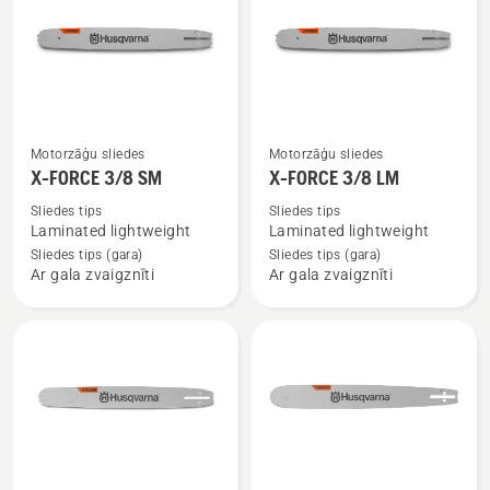
SM
Skatīt
Skatīt
Motorzāģu sliedes
Motorzāģu sliedes
vairāk
vairāk
X-FORCE 3/8 SM
X-FORCE 3/8 LM
informācijas
informācijas
Sliedes tips
Sliedes tips
par
par
Laminated lightweight
Laminated lightweight
X-
X-
Sliedes tips (gara)
Sliedes tips (gara)
Ar gala zvaigznīti
Ar gala zvaigznīti
FORCE
FORCE
3/8 SM
3/8 LM