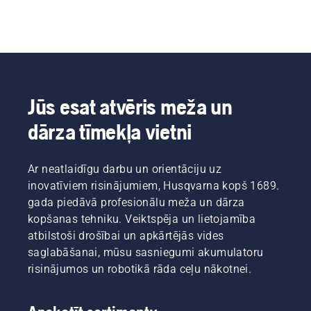
Jūs esat atvēris meža un
dārza tīmekļa vietni
Ar neatlaidīgu darbu un orientāciju uz
inovatīviem risinājumiem, Husqvarna kopš 1689.
gada piedāvā profesionālu meža un dārza
kopšanas tehniku. Veiktspēja un lietojamība
atbilstoši drošībai un apkārtējās vides
saglabāšanai, mūsu sasniegumi akumulatoru
risinājumos un robotikā rāda ceļu nākotnei.