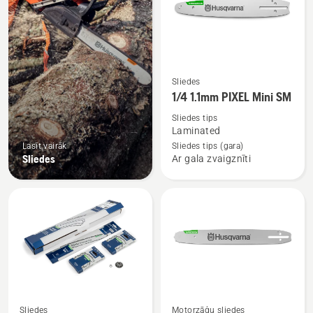
Skatīt
Sliedes
vairāk
1/4 1.1mm PIXEL Mini SM
informācijas
Sliedes tips
par
Laminated
1/4
Lasīt vairāk
Sliedes tips (gara)
Sliedes
Ar gala zvaigznīti
1.1mm
PIXEL
Mini
SM
Sliedes
Motorzāģu sliedes
Skatīt
Skatīt