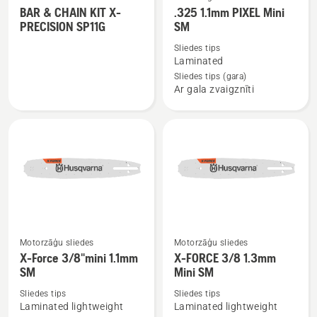
BAR & CHAIN KIT X-
.325 1.1mm PIXEL Mini
vairāk
vairāk
PRECISION SP11G
SM
informācijas
informācijas
Sliedes tips
par
par
Laminated
BAR
.325
Sliedes tips (gara)
&
1.1mm
Ar gala zvaigznīti
CHAIN
PIXEL
KIT
Mini
X-
SM
PRECISION
SP11G
Motorzāģu sliedes
Motorzāģu sliedes
Skatīt
Skatīt
X-Force 3/8"mini 1.1mm
X-FORCE 3/8 1.3mm
vairāk
vairāk
SM
Mini SM
informācijas
informācijas
Sliedes tips
Sliedes tips
par
par
Laminated lightweight
Laminated lightweight
X-
X-