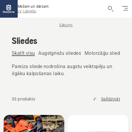
Mežam un dārzam
LV, Latviešu
Sākums
Sliedes
Skatīt visu
Augstgriežu sliedes
Motorzāģu sliedes
Pareiza sliede nodrošina augstu veiktspēju un
ilgāku kalpošanas laiku.
33 produkts
Salīdzināt
Visi
produkti