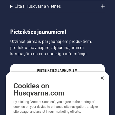
Citas Husqvarna vietnes
Pieteikties jaunumiem!
Uzziniet pirmais par jaunajiem produktiem,
produktu inovācijām, atjauninājumiem,
kampaņām un citu noderīgu informāciju.
PIETEIKTIES JAUNUMIEM
Cookies on
PROFESIONĀLIS
Husqvarna.com
By clicking “Accept Cookies”, you agree to the storing of
cookies on your device to enhance site navigation, analyze
site usage, and assist in our marketing efforts.