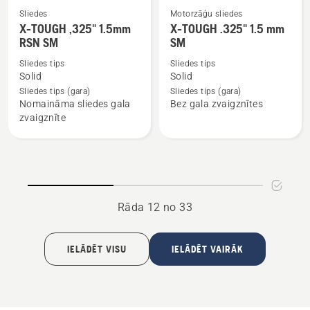
Sliedes
Motorzāģu sliedes
Skatīt
Skatīt
X-TOUGH ,325" 1.5mm
X-TOUGH .325" 1.5 mm
vairāk
vairāk
RSN SM
SM
informācijas
informācijas
Sliedes tips
Sliedes tips
par
par
Solid
Solid
X-
X-
Sliedes tips (gara)
Sliedes tips (gara)
Nomaināma sliedes gala
Bez gala zvaigznītes
TOUGH
TOUGH
zvaigznīte
,325"
.325"
1.5mm
1.5
RSN
mm
SM
SM
Rāda 12 no 33
IELĀDĒT VISU
IELĀDĒT VAIRĀK