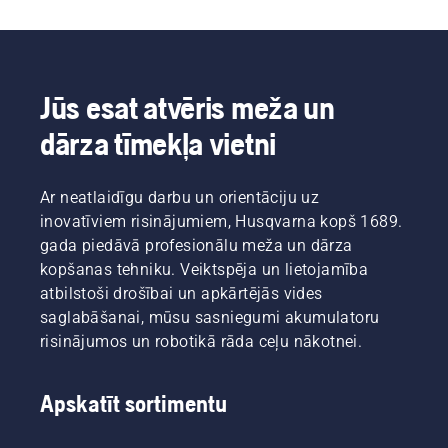
Jūs esat atvēris meža un
dārza tīmekļa vietni
Ar neatlaidīgu darbu un orientāciju uz
inovatīviem risinājumiem, Husqvarna kopš 1689.
gada piedāvā profesionālu meža un dārza
kopšanas tehniku. Veiktspēja un lietojamība
atbilstoši drošībai un apkārtējās vides
saglabāšanai, mūsu sasniegumi akumulatoru
risinājumos un robotikā rāda ceļu nākotnei.
Apskatīt sortimentu