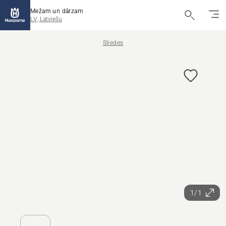
Mežam un dārzam
LV, Latviešu
Sliedes
1/1