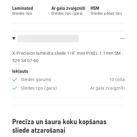
Laminated
Ar gala zvaigznīti
HSM
Sliedes tips
Sliedes tips (gara)
Sliedes pēdas tips
X-Precision laminēta sliede 1/4” mini PIXEL 1.1mm SM -
529 34 07‑60
Iekļauts
Sliedes garums
10 colla
Sliedes tips (gara)
Ar gala zvaigznīti
Precīza un šaura koku kopšanas
sliede atzarošanai