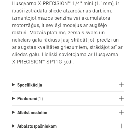
Husqvarna X-PRECISION™ 1/4'' mini (1.1mm), ir
īpaši izstrādāta sliede atzarošanas darbiem,
izmantojot mazos benzīna vai akumulatora
motorzāģus, it sevišķi modeļus ar augšējo
rokturi. Mazais platums, zemais svars un
nelielais gala rādiuss ļauj strādāt ļoti precīzi un
ar augstas kvalitātes griezumiem, strādājot arī ar
sliedes galu. Lieliski savietojama ar Husqvarna
X-PRECISION™ SP11G ķēdi.
Specifikācija
Piederumi
(
1
)
Atbilst modelim
Atbalsts īpašniekam