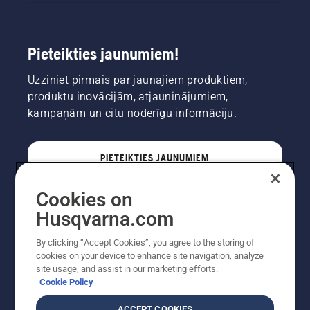
Pieteikties jaunumiem!
Uzziniet pirmais par jaunajiem produktiem,
produktu inovācijām, atjauninājumiem,
kampaņām un citu noderīgu informāciju.
PIETEIKTIES JAUNUMIEM
Cookies on
PROFESIONĀLIS
Husqvarna.com
By clicking “Accept Cookies”, you agree to the storing of
cookies on your device to enhance site navigation, analyze
site usage, and assist in our marketing efforts.
Cookie Policy
ACCEPT COOKIES