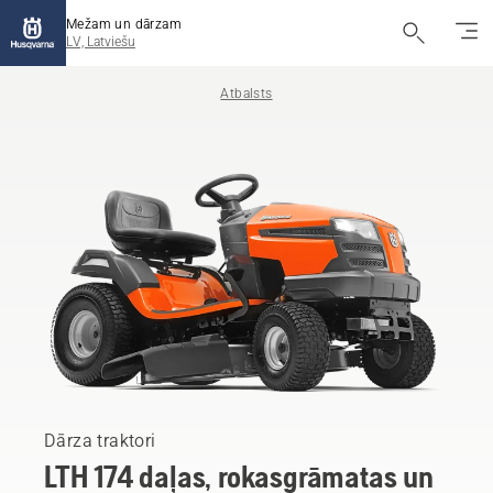
Mežam un dārzam
LV, Latviešu
Atbalsts
Dārza traktori
LTH 174 daļas, rokasgrāmatas un