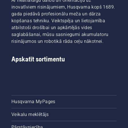
Ar neatlaidīgu darbu un orientāciju uz
inovatīviem risinājumiem, Husqvarna kopš 1689.
gada piedāvā profesionālu meža un dārza
kopšanas tehniku. Veiktspēja un lietojamība
atbilstoši drošībai un apkārtējās vides
saglabāšanai, mūsu sasniegumi akumulatoru
risinājumos un robotikā rāda ceļu nākotnei.
Apskatīt sortimentu
Husqvarna MyPages
Veikalu meklētājs
Pārstāvniecība