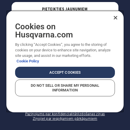
PIETEIKTIES JAUNUMIEM
Cookies on
PROFESIONĀLIS
Husqvarna.com
By clicking “Accept Cookies”, you agree to the storing of
cookies on your device to enhance site navigation, analyze
site usage, and assist in our marketing efforts.
Cookie Policy
ACCEPT COOKIES
DO NOT SELL OR SHARE MY PERSONAL
INFORMATION
Autortiesības — 2022 Husqvarna AB (publ). Visas
tiesības ir aizsargātas. Norādītās cenas ir ieteicamās
mazumtirdzniecības cenas.
Sīkfailu politika
Lietošanas noteikumi
Paziņojums par konfidencialitāti
Izdošanas ziņas
Ziņojiet par iespējamiem pārkāpumiem