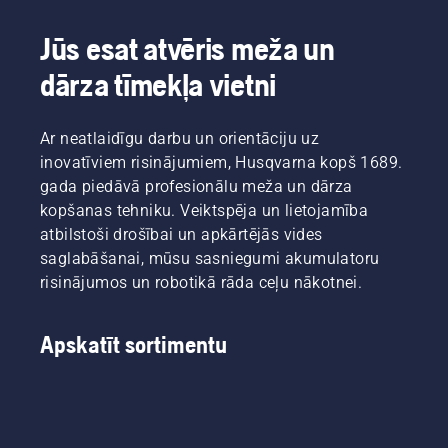
Jūs esat atvēris meža un
dārza tīmekļa vietni
Ar neatlaidīgu darbu un orientāciju uz
inovatīviem risinājumiem, Husqvarna kopš 1689.
gada piedāvā profesionālu meža un dārza
kopšanas tehniku. Veiktspēja un lietojamība
atbilstoši drošībai un apkārtējās vides
saglabāšanai, mūsu sasniegumi akumulatoru
risinājumos un robotikā rāda ceļu nākotnei.
Apskatīt sortimentu