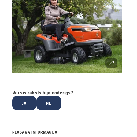
Vai šis raksts bija noderīgs?
JĀ
NĒ
PLAŠĀKA INFORMĀCIJA