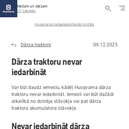
Mežam un dārzam
LV, Latviešu
Husqvarna pašapkalpošanās portāls
Dārza traktors
09.12.2025
Dārza traktoru nevar
iedarbināt
Var būt daudz iemeslu, kādēļ Husqvarna dārza
traktoru nevar iedarbināt. Iemesli var būt dažādi
atkarībā no dzinēja stāvokļa vai pat dārza
traktora akumulatora stāvokļa.
Nevar iedarbināt dārza