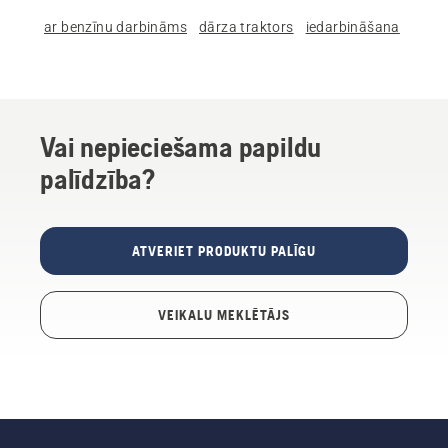
ar benzīnu darbināms
dārza traktors
iedarbināšana
Vai nepieciešama papildu
palīdzība?
ATVERIET PRODUKTU PALĪGU
VEIKALU MEKLĒTĀJS