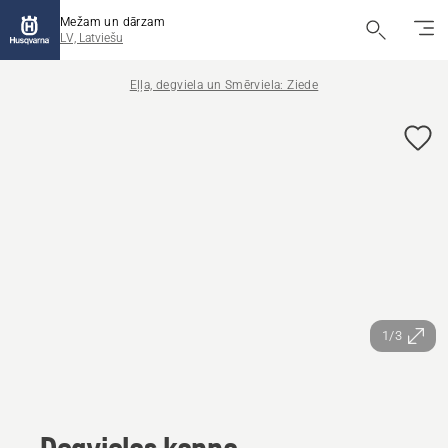
Mežam un dārzam
LV, Latviešu
Eļļa, degviela un Smērviela: Ziede
1/3
Degvielas kanna