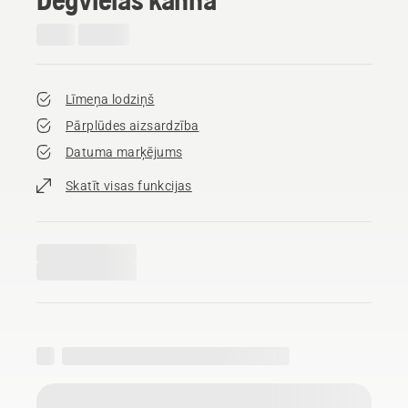
Līmeņa lodziņš
Pārplūdes aizsardzība
Datuma marķējums
Skatīt visas funkcijas