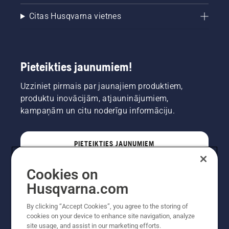
Citas Husqvarna vietnes
Pieteikties jaunumiem!
Uzziniet pirmais par jaunajiem produktiem,
produktu inovācijām, atjauninājumiem,
kampaņām un citu noderīgu informāciju.
PIETEIKTIES JAUNUMIEM
Cookies on
PROFESIONĀLIS
Husqvarna.com
By clicking “Accept Cookies”, you agree to the storing of
cookies on your device to enhance site navigation, analyze
site usage, and assist in our marketing efforts.