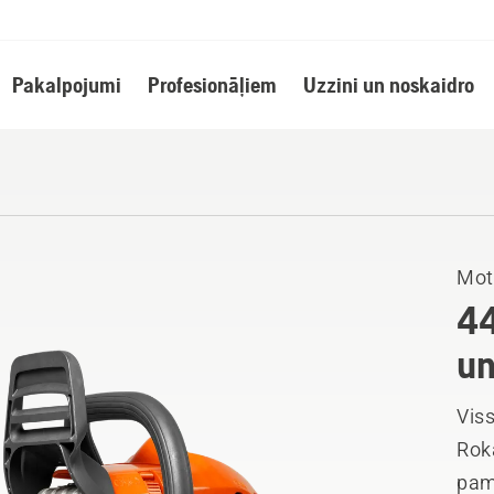
Pakalpojumi
Profesionāļiem
Uzzini un noskaidro
Mot
44
un
Viss
Roka
pam