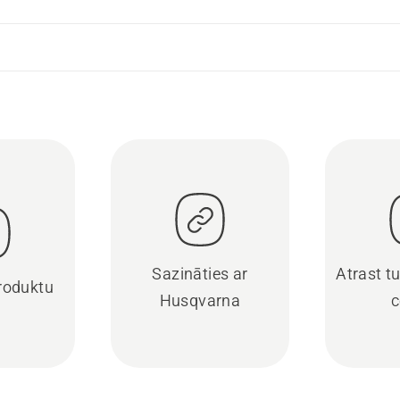
Sazināties ar
Atrast t
produktu
Husqvarna
c