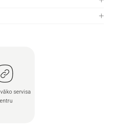
uvāko servisa
entru