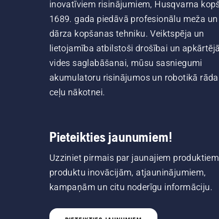
inovatīviem risinājumiem, Husqvarna kop
1689. gada piedāvā profesionālu meža un
dārza kopšanas tehniku. Veiktspēja un
lietojamība atbilstoši drošībai un apkārtēj
vides saglabāšanai, mūsu sasniegumi
akumulatoru risinājumos un robotikā rāda
ceļu nākotnei.
Pieteikties jaunumiem!
Uzziniet pirmais par jaunajiem produktiem
produktu inovācijām, atjauninājumiem,
kampaņām un citu noderīgu informāciju.