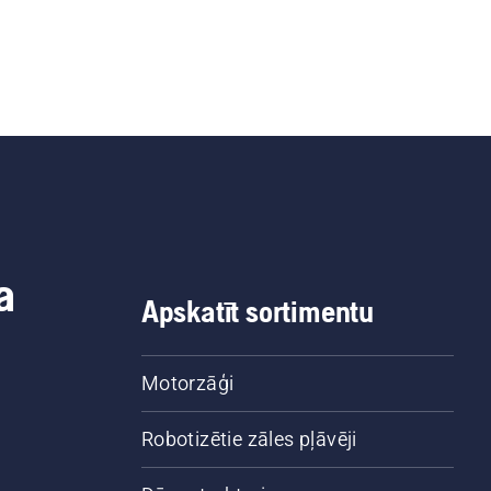
a
Apskatīt sortimentu
Motorzāģi
Robotizētie zāles pļāvēji