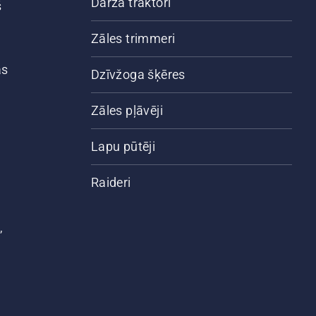
Dārza traktori
š
Zāles trimmeri
ās
Dzīvžoga šķēres
Zāles pļāvēji
Lapu pūtēji
Raideri
,