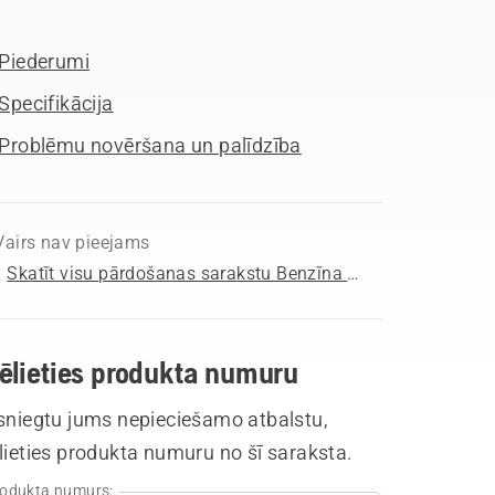
Piederumi
Specifikācija
Problēmu novēršana un palīdzība
Vairs nav pieejams
Skatīt visu pārdošanas sarakstu Benzīna motorzāģi
vēlieties produkta numuru
 sniegtu jums nepieciešamo atbalstu,
lieties produkta numuru no šī saraksta.
odukta numurs: