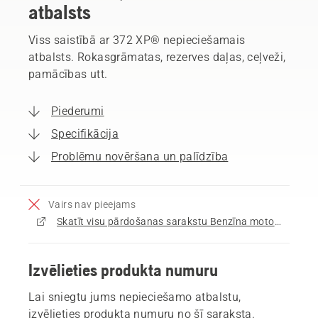
atbalsts
Viss saistībā ar 372 XP® nepieciešamais
atbalsts. Rokasgrāmatas, rezerves daļas, ceļveži,
pamācības utt.
Piederumi
Specifikācija
Problēmu novēršana un palīdzība
Vairs nav pieejams
Skatīt visu pārdošanas sarakstu Benzīna motorzāģi
Izvēlieties produkta numuru
Lai sniegtu jums nepieciešamo atbalstu,
izvēlieties produkta numuru no šī saraksta.