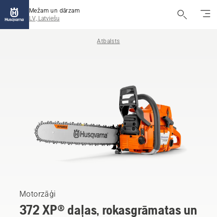
Mežam un dārzam
LV, Latviešu
Atbalsts
Motorzāģi
372 XP® daļas, rokasgrāmatas un