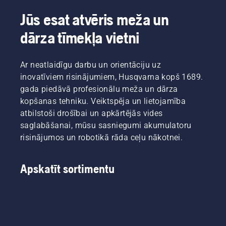
Jūs esat atvēris meža un
dārza tīmekļa vietni
Ar neatlaidīgu darbu un orientāciju uz
inovatīviem risinājumiem, Husqvarna kopš 1689.
gada piedāvā profesionālu meža un dārza
kopšanas tehniku. Veiktspēja un lietojamība
atbilstoši drošībai un apkārtējās vides
saglabāšanai, mūsu sasniegumi akumulatoru
risinājumos un robotikā rāda ceļu nākotnei.
Apskatīt sortimentu