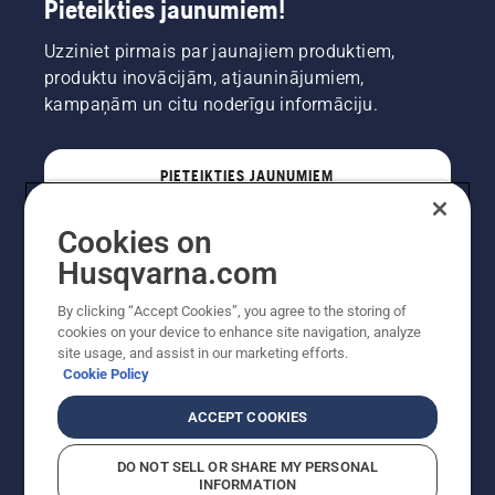
Pieteikties jaunumiem!
Uzziniet pirmais par jaunajiem produktiem,
produktu inovācijām, atjauninājumiem,
kampaņām un citu noderīgu informāciju.
PIETEIKTIES JAUNUMIEM
Cookies on
PROFESIONĀLIS
Husqvarna.com
By clicking “Accept Cookies”, you agree to the storing of
cookies on your device to enhance site navigation, analyze
site usage, and assist in our marketing efforts.
Cookie Policy
ACCEPT COOKIES
DO NOT SELL OR SHARE MY PERSONAL
INFORMATION
Autortiesības — 2022 Husqvarna AB (publ). Visas