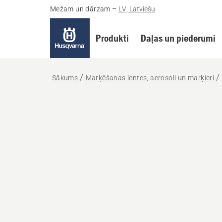
Mežam un dārzam
–
LV, Latviešu
Produkti
Daļas un piederumi
Sākums
Marķēšanas lentes, aerosoli un marķieri