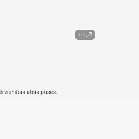
1/2
ērvienības abās pusēs.