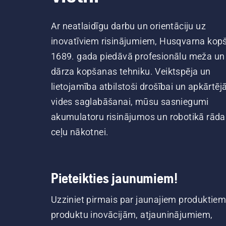
Ar neatlaidīgu darbu un orientāciju uz
inovatīviem risinājumiem, Husqvarna kop
1689. gada piedāvā profesionālu meža un
dārza kopšanas tehniku. Veiktspēja un
lietojamība atbilstoši drošībai un apkārtēj
vides saglabāšanai, mūsu sasniegumi
akumulatoru risinājumos un robotikā rāda
ceļu nākotnei.
Pieteikties jaunumiem!
Uzziniet pirmais par jaunajiem produktiem
produktu inovācijām, atjauninājumiem,