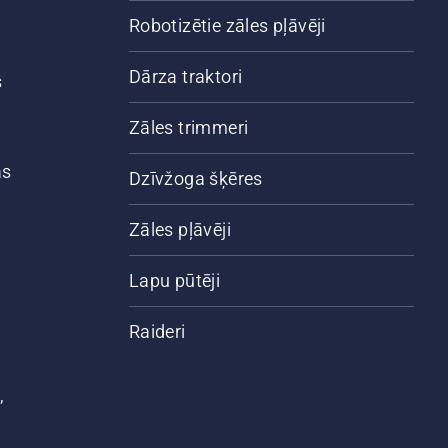
Robotizētie zāles pļāvēji
Dārza traktori
š
Zāles trimmeri
ās
Dzīvžoga šķēres
Zāles pļāvēji
Lapu pūtēji
Raideri
,