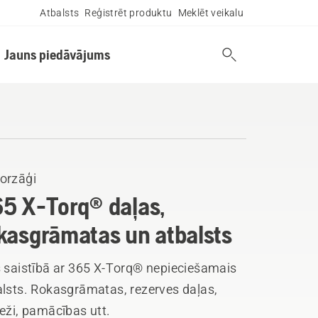
Atbalsts
Reģistrēt produktu
Meklēt veikalu
Jauns piedāvājums
orzāģi
5 X-Torq® daļas,
kasgrāmatas un atbalsts
s saistībā ar 365 X-Torq® nepieciešamais
alsts. Rokasgrāmatas, rezerves daļas,
eži, pamācības utt.