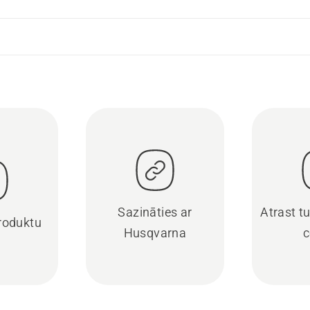
Sazināties ar
Atrast t
produktu
Husqvarna
c