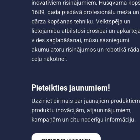
inovatīviem risinājumiem, Husqvarna kop
1689. gada piedāvā profesionālu meža un
dārza kopšanas tehniku. Veiktspēja un
lietojamība atbilstoši drošībai un apkārtēj
vides saglabāšanai, mūsu sasniegumi
akumulatoru risinājumos un robotikā rāda
ceļu nākotnei.
Pieteikties jaunumiem!
Uzziniet pirmais par jaunajiem produktiem
produktu inovācijām, atjauninājumiem,
kampaņām un citu noderīgu informāciju.