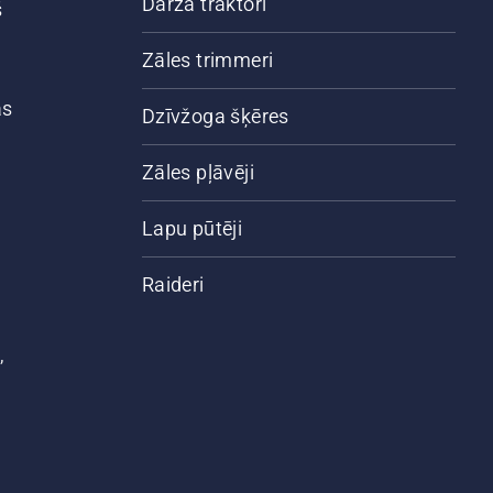
Dārza traktori
š
Zāles trimmeri
ās
Dzīvžoga šķēres
Zāles pļāvēji
Lapu pūtēji
Raideri
,