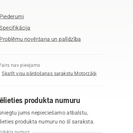
Piederumi
Specifikācija
Problēmu novēršana un palīdzība
Vairs nav pieejams
Skatīt visu pārdošanas sarakstu Motorzāģi
vēlieties produkta numuru
 sniegtu jums nepieciešamo atbalstu,
lieties produkta numuru no šī saraksta.
odukta numurs: