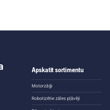
a
Apskatīt sortimentu
Motorzāģi
Robotizētie zāles pļāvēji