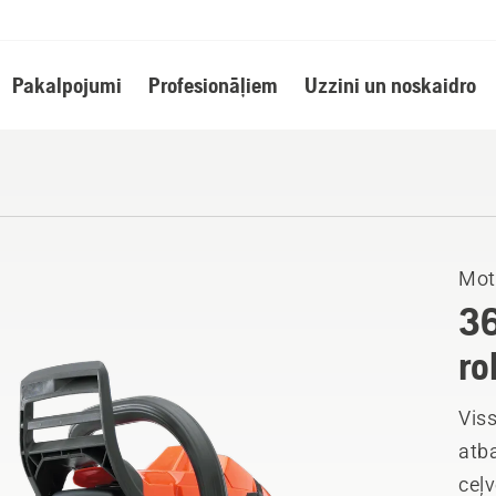
Pakalpojumi
Profesionāļiem
Uzzini un noskaidro
Mot
36
ro
Vis
atb
ceļv