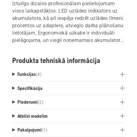
Izturīgs dizains profesionālam pielietojumam
visos laikapstākļos. LED uzlādes indikators uz
akumulatora, kā arī iespēja redzēt uzlādes līmeni
procentos uz adaptera, atvieglo darba plānošanu
lietotājam. Ergonomiskā uzkabe ir individuāli
pielāgojama, un viegli noņemamais akumulators
dod iespēju tos mainīt, nemainot uzkabi.
Noņemama atbalsta kāja, novietošanai uz
Produkta tehniskā informācija
zemes, ērtībai un ražībai visas dienas garumā,
samazina iespēju uzkabei kļūt slapjai vai netīrai.
Funkcijas
(
4
)
Specifikācija
Piederumi
(
2
)
Atbilst modelim
Pakalpojumi
(
1
)