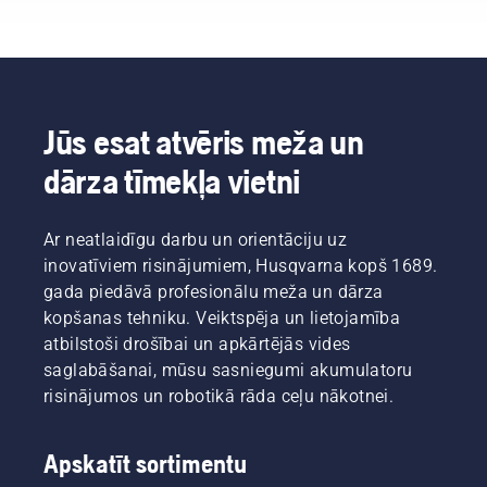
līmenis,”
pļaujot
izjaukt
stāsta
zāli.
jūsu
Johans
Vienkārši
darba
Svenungs
nospiediet
ritmu.
(Johan
savE
Izmantojot
Svennung),
pogu uz
akumulatora
Husqvarna
trimmera,
Jūs esat atvēris meža un
tehniku,
elektrisko
lai
dārza tīmekļa vietni
šīs rūpes
un ar
aktivizētu
atkrīt.
akumulatoru
šo
darbināmo
režīmu.
Ar neatlaidīgu darbu un orientāciju uz
rokā
turamo
inovatīviem risinājumiem, Husqvarna kopš 1689.
produktu
gada piedāvā profesionālu meža un dārza
nodaļas
kopšanas tehniku. Veiktspēja un lietojamība
vadītājs.
atbilstoši drošībai un apkārtējās vides
saglabāšanai, mūsu sasniegumi akumulatoru
risinājumos un robotikā rāda ceļu nākotnei.
Apskatīt sortimentu