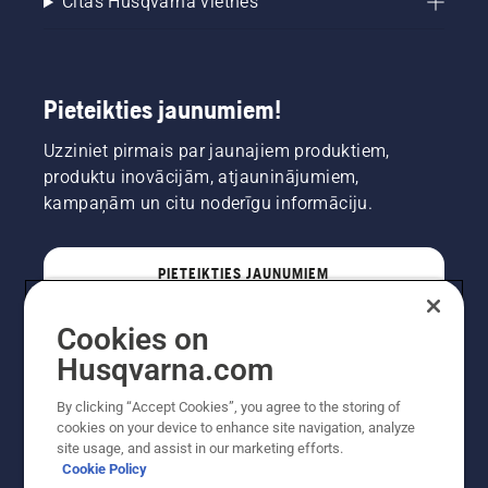
Citas Husqvarna vietnes
Pieteikties jaunumiem!
Uzziniet pirmais par jaunajiem produktiem,
produktu inovācijām, atjauninājumiem,
kampaņām un citu noderīgu informāciju.
PIETEIKTIES JAUNUMIEM
Cookies on
PROFESIONĀLIS
Husqvarna.com
By clicking “Accept Cookies”, you agree to the storing of
cookies on your device to enhance site navigation, analyze
site usage, and assist in our marketing efforts.
Cookie Policy