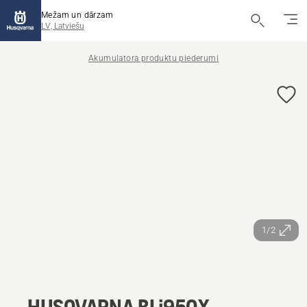
Mežam un dārzam
LV, Latviešu
Akumulatora produktu piederumi
1/2
HUSQVARNA BLi950X