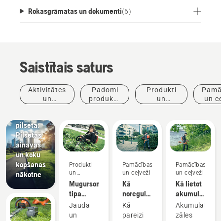
Rokasgrāmatas un dokumenti
(
6
)
Saistītais saturs
Jaunumi
un preses
Aktivitātes
Padomi
Produkti
Pamā
relīzes
un
produktu
un
un c
Husqvarna
pasākumi
iegādei
inovācijas
dzīvā
pilsēta:
Pilsētas
ainavas
un koku
kopšanas
Produkti
Pamācības
Pamācības
un
un ceļveži
un ceļveži
nākotne
inovācijas
Mugursomas
Kā
Kā lietot
tipa
noregulēt
akumulatora
akumulators
mugursomas
zāles
Jauda
Kā
Akumulatora
akumulatora
trimmeri
un
pareizi
zāles