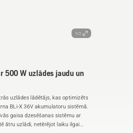
1/2
 ar 500 W uzlādes jaudu un
rās uzlādes lādētājs, kas optimizēts
arna BLi-X 36V akumulatoru sistēmā.
īvās gaisa dzesēšanas sistēmu ar
ātru uzlādi, netērējot laiku ilgai