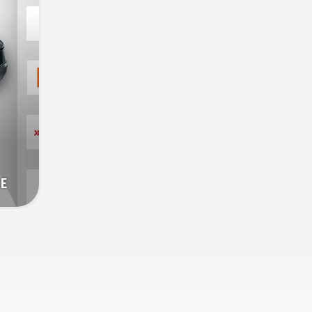
(Johan Svennung),
Husqvarna elektrisko un ar
akumulatoru darbināmo
rokā turamo produktu
nodaļas vadītājs.
CE