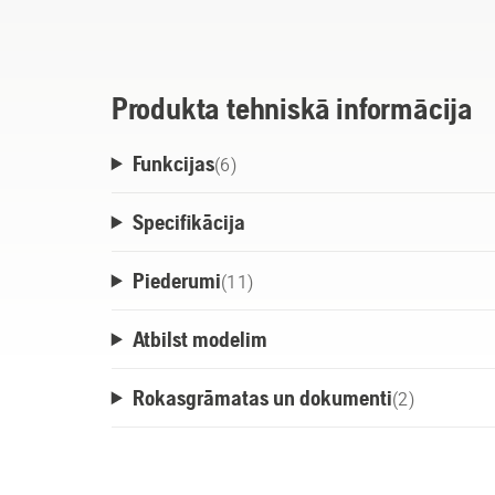
atdzesēšanai. Lādētāju var novietot uz galda
pie sienas, izmantojot sienas stiprinājuma
piederums.
Produkta tehniskā informācija
Funkcijas
(
6
)
Specifikācija
Piederumi
(
11
)
Atbilst modelim
Rokasgrāmatas un dokumenti
(
2
)