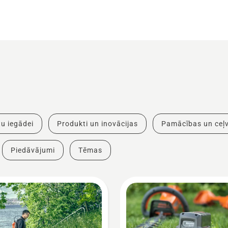
u iegādei
Produkti un inovācijas
Pamācības un ceļv
Piedāvājumi
Tēmas