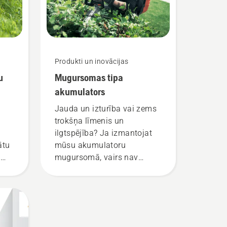
Produkti un inovācijas
u
Mugursomas tipa
akumulators
Jauda un izturība vai zems
trokšņa līmenis un
ilgtspējība? Ja izmantojat
ātu
mūsu akumulatoru
s
mugursomā, vairs nav
jāizvēlas labākā iespēja no
visām iespējamajām. “Šis ir
pavisam jauns akumulatoru
izstrādājumu līmenis,”
stāsta Johans Svenungs