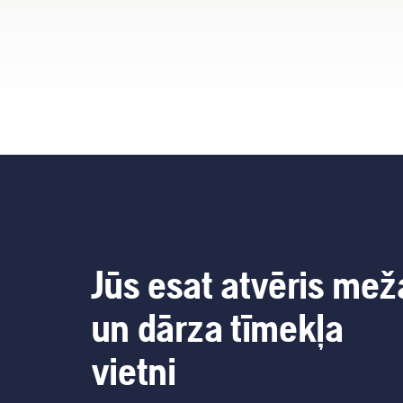
Jūs esat atvēris mež
un dārza tīmekļa
vietni