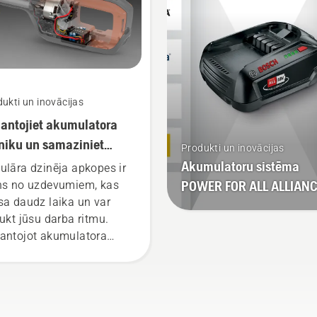
mmera, lai aktivizētu šo
īmu.
ukti un inovācijas
antojiet akumulatora
niku un samaziniet
Produkti un inovācijas
kopes apjomu
Akumulatoru sistēma
ulāra dzinēja apkopes ir
POWER FOR ALL ALLIAN
ns no uzdevumiem, kas
sa daudz laika un var
aukt jūsu darba ritmu.
antojot akumulatora
iku, šīs rūpes atkrīt.