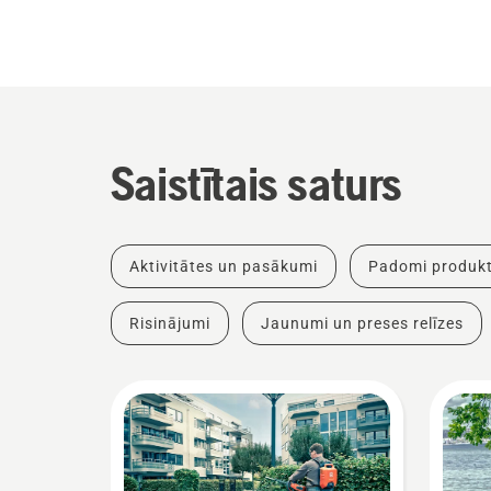
Saistītais saturs
Aktivitātes un pasākumi
Padomi produkt
Risinājumi
Jaunumi un preses relīzes