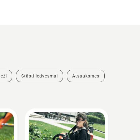
eži
Stāsti iedvesmai
Atsauksmes