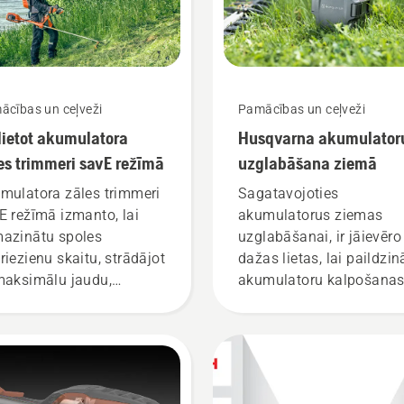
ācības un ceļveži
Pamācības un ceļveži
lietot akumulatora
Husqvarna akumulator
es trimmeri savE režīmā
uzglabāšana ziemā
mulatora zāles trimmeri
Sagatavojoties
E režīmā izmanto, lai
akumulatorus ziemas
azinātu spoles
uzglabāšanai, ir jāievēro
riezienu skaitu, strādājot
dažas lietas, lai paildzin
maksimālu jaudu,
akumulatoru kalpošana
nlaikus uzturot tādu
laiku.
ezes momentu, kas ļauj
aupīt akumulatora uzlādi,
ujot zāli. Vienkārši
piediet savE pogu uz