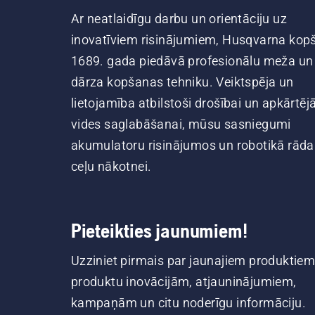
Ar neatlaidīgu darbu un orientāciju uz
inovatīviem risinājumiem, Husqvarna kop
1689. gada piedāvā profesionālu meža un
dārza kopšanas tehniku. Veiktspēja un
lietojamība atbilstoši drošībai un apkārtēj
vides saglabāšanai, mūsu sasniegumi
akumulatoru risinājumos un robotikā rāda
ceļu nākotnei.
Pieteikties jaunumiem!
Uzziniet pirmais par jaunajiem produktiem
produktu inovācijām, atjauninājumiem,
kampaņām un citu noderīgu informāciju.