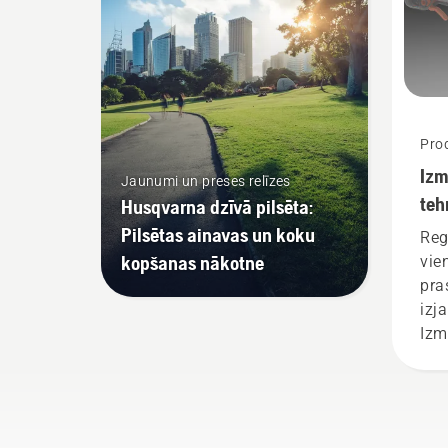
tri
rež
Prod
Izm
Jaunumi un preses relīzes
teh
Husqvarna dzīvā pilsēta:
ap
Pilsētas ainavas un koku
Reg
kopšanas nākotne
vie
pra
izj
Izm
tehn