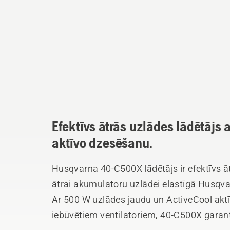
Efektīvs ātrās uzlādes lādētājs
aktīvo dzesēšanu.
Husqvarna 40-C500X lādētājs ir efektīvs āt
ātrai akumulatoru uzlādei elastīgā Husqv
Ar 500 W uzlādes jaudu un ActiveCool akt
iebūvētiem ventilatoriem, 40-C500X garantē 