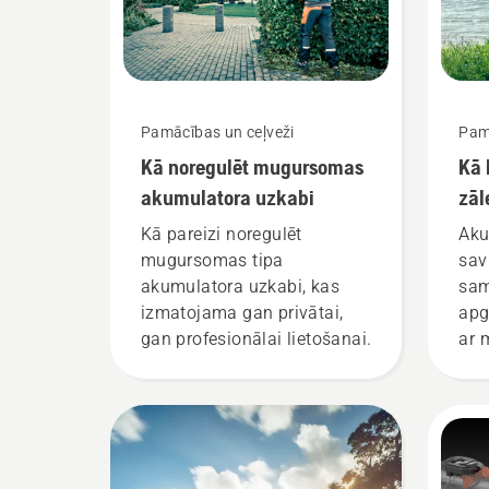
Pamācības un ceļveži
Pam
Kā noregulēt mugursomas
Kā 
akumulatora uzkabi
zāl
Kā pareizi noregulēt
Aku
mugursomas tipa
sav
akumulatora uzkabi, kas
sam
izmatojama gan privātai,
apg
gan profesionālai lietošanai.
ar 
vie
gri
iet
pļa
nos