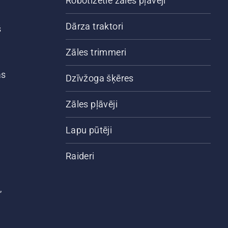
Robotizētie zāles pļāvēji
Dārza traktori
š
Zāles trimmeri
ās
Dzīvžoga šķēres
Zāles pļāvēji
Lapu pūtēji
Raideri
,