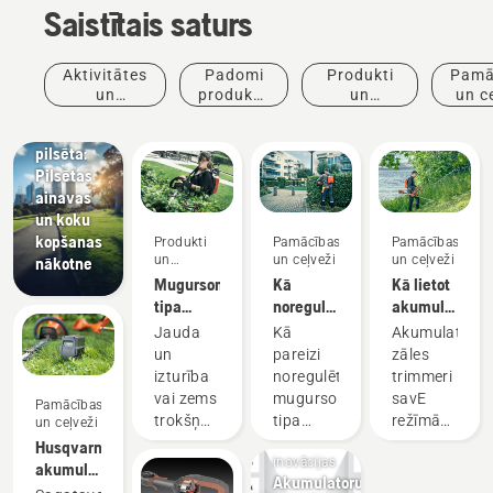
Saistītais saturs
Jaunumi
un preses
Aktivitātes
Padomi
Produkti
Pamā
relīzes
un
produktu
un
un c
Husqvarna
pasākumi
iegādei
inovācijas
dzīvā
pilsēta:
Pilsētas
ainavas
un koku
kopšanas
Produkti
Pamācības
Pamācības
un
un ceļveži
un ceļveži
nākotne
inovācijas
Mugursomas
Kā
Kā lietot
tipa
noregulēt
akumulatora
akumulators
mugursomas
zāles
Jauda
Kā
Akumulatora
akumulatora
trimmeri
un
pareizi
zāles
uzkabi
savE
izturība
noregulēt
trimmeri
režīmā
vai zems
mugursomas
savE
Pamācības
Produkti
trokšņa
tipa
režīmā
un ceļveži
un
līmenis
akumulatora
izmanto,
Husqvarna
inovācijas
un
uzkabi,
lai
akumulatoru
Akumulatoru
ilgtspējība?
kas
samazinātu
uzglabāšana