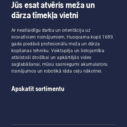
akumulatora
Husqvarna
trimmera,
Jūs esat atvēris meža un
tehniku,
elektrisko
lai
dārza tīmekļa vietni
šīs rūpes
un ar
aktivizētu
atkrīt.
akumulatoru
šo
darbināmo
režīmu.
Ar neatlaidīgu darbu un orientāciju uz
rokā
turamo
inovatīviem risinājumiem, Husqvarna kopš 1689.
produktu
gada piedāvā profesionālu meža un dārza
nodaļas
kopšanas tehniku. Veiktspēja un lietojamība
vadītājs.
atbilstoši drošībai un apkārtējās vides
saglabāšanai, mūsu sasniegumi akumulatoru
risinājumos un robotikā rāda ceļu nākotnei.
Apskatīt sortimentu