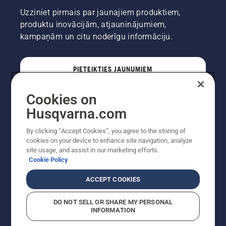
Uzziniet pirmais par jaunajiem produktiem,
produktu inovācijām, atjauninājumiem,
kampaņām un citu noderīgu informāciju.
PIETEIKTIES JAUNUMIEM
Cookies on
PROFESIONĀLIS
Husqvarna.com
By clicking “Accept Cookies”, you agree to the storing of
cookies on your device to enhance site navigation, analyze
site usage, and assist in our marketing efforts.
Cookie Policy
ACCEPT COOKIES
DO NOT SELL OR SHARE MY PERSONAL
INFORMATION
Autortiesības — 2022 Husqvarna AB (publ). Visas
tiesības ir aizsargātas. Norādītās cenas ir ieteicamās