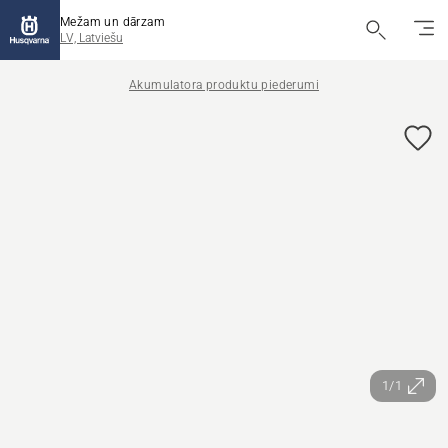
Mežam un dārzam
LV, Latviešu
Akumulatora produktu piederumi
1/1