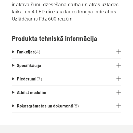
ir aktīvā šūnu dzesēšana darba un ātrās uzlādes
laikā, un 4 LED diožu uzlādes līmeņa indikators.
Uzlādējams līdz 600 reizēm.
Produkta tehniskā informācija
Funkcijas
(
4
)
Specifikācija
Piederumi
(
7
)
Atbilst modelim
Rokasgrāmatas un dokumenti
(
5
)