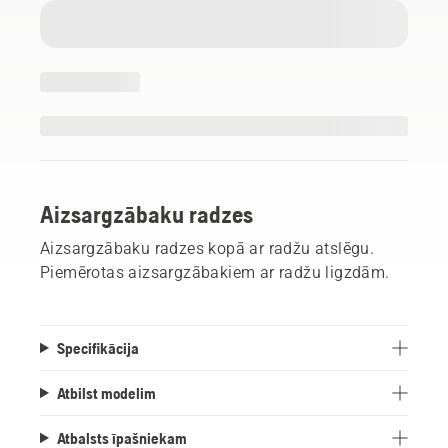
Aizsargzābaku radzes
Aizsargzābaku radzes kopā ar radžu atslēgu.
Piemērotas aizsargzābakiem ar radžu ligzdām.
Specifikācija
Atbilst modelim
Atbalsts īpašniekam