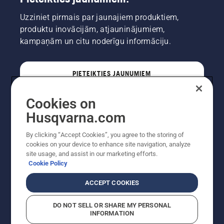
Uzziniet pirmais par jaunajiem produktiem,
produktu inovācijām, atjauninājumiem,
kampaņām un citu noderīgu informāciju.
PIETEIKTIES JAUNUMIEM
Cookies on
PROFESIONĀLIS
Husqvarna.com
By clicking “Accept Cookies”, you agree to the storing of
cookies on your device to enhance site navigation, analyze
site usage, and assist in our marketing efforts.
Cookie Policy
ACCEPT COOKIES
DO NOT SELL OR SHARE MY PERSONAL
INFORMATION
Autortiesības — 2022 Husqvarna AB (publ). Visas