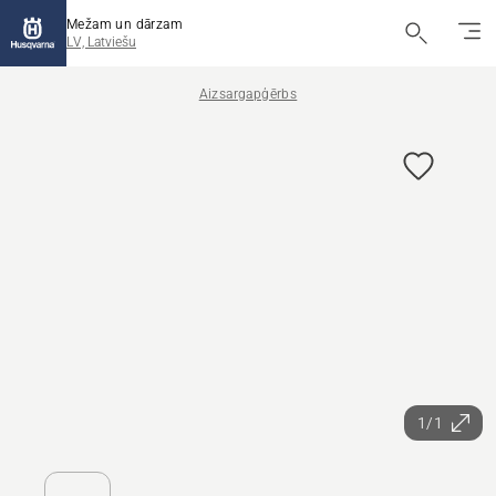
Mežam un dārzam
LV, Latviešu
Aizsargapģērbs
1/1