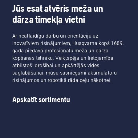
Jūs esat atvēris meža un
dārza tīmekļa vietni
Ar neatlaidīgu darbu un orientāciju uz
inovatīviem risinājumiem, Husqvarna kopš 1689.
gada piedāvā profesionālu meža un dārza
kopšanas tehniku. Veiktspēja un lietojamība
atbilstoši drošībai un apkārtējās vides
saglabāšanai, mūsu sasniegumi akumulatoru
risinājumos un robotikā rāda ceļu nākotnei.
Apskatīt sortimentu