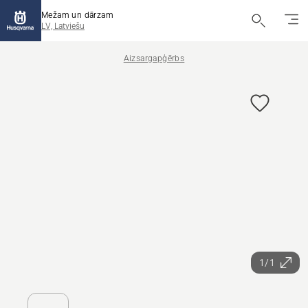
Mežam un dārzam
LV, Latviešu
Aizsargapģērbs
1/1