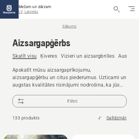
Mežam un dārzam
LV, Latviešu
Sākums
Aizsargapģērbs
Skatīt visu
Ķiveres
Vizieri un aizsargbrilles
Ausu aiz
Apskatīt mūsu aizsargaprīkojumu,
aizsargapģērbu un citus piederumus. Uzticami un
augstas kvalitātes risinājumi nodrošina, ka jūs
esat gatavs jebkuram izaicinājumam.
Filtri
133 produkts
Salīdzināt
Visi