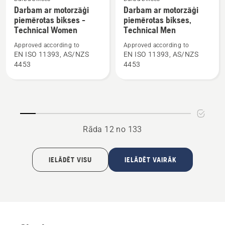
Skatīt
Skatīt
Darbam ar motorzāģi
Darbam ar motorzāģi
vairāk
vairāk
piemērotas bikses -
piemērotas bikses,
informācijas
informācijas
Technical Women
Technical Men
par
par
Approved according to
Approved according to
Darbam
Darbam
EN ISO 11393, AS/NZS
EN ISO 11393, AS/NZS
ar
ar
4453
4453
motorzāģi
motorzāģi
piemērotas
piemērotas
bikses
bikses,
-
Technical
Technical
Men
Rāda 12 no 133
Women
IELĀDĒT VISU
IELĀDĒT VAIRĀK