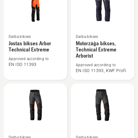
Skatīt
Skatīt
Darba bikses
Darba bikses
vairāk
vairāk
Jostas bikses Arbor
Motorzāģa bikses,
Technical Extreme
Technical Extreme
informācijas
informācijas
Arborist
par
par
Approved according to
Jostas
Motorzāģa
EN ISO 11393
Approved according to
EN ISO 11393, KWF Profi
bikses
bikses,
Arbor
Technical
Technical
Extreme
Extreme
Arborist
Darba bikses
Darba bikses