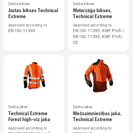
Darba bikses
Darba bikses
Skatīt
Skatīt
Jostas bikses Technical
Motorzāģa bikses,
vairāk
vairāk
Extreme
Technical Extreme
informācijas
informācijas
Approved according to
Approved according to
par
par
EN ISO 11393
EN ISO 11393, KWF Profi /
Jostas
Motorzāģa
EN ISO 11393, KWF Profi,
bikses
bikses,
CE
Technical
Technical
Extreme
Extreme
Skatīt
Skatīt
Darba jakas
Darba jakas
vairāk
vairāk
Technical Extreme
Mežsaimniecības jaka,
Forest high-viz jaka
Technical Extreme
informācijas
informācijas
par
par
Approved according to
Approved according to