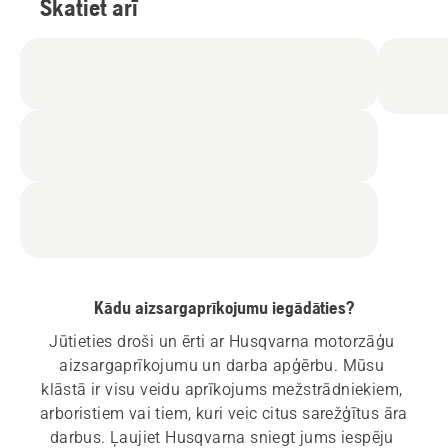
Skatiet arī
Kādu aizsargaprīkojumu iegādāties?
Jūtieties droši un ērti ar Husqvarna motorzāģu 
aizsargaprīkojumu un darba apģērbu. Mūsu 
klāstā ir visu veidu aprīkojums mežstrādniekiem, 
arboristiem vai tiem, kuri veic citus sarežģītus āra 
darbus. Ļaujiet Husqvarna sniegt jums iespēju 