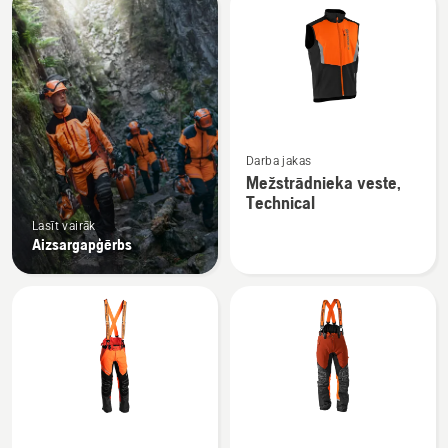
produkti
Skatīt
Darba jakas
vairāk
Mežstrādnieka veste,
informācijas
Technical
par
Lasīt vairāk
Mežstrādnieka
Aizsargapģērbs
veste,
Technical