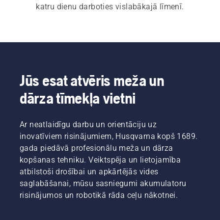
katru dienu darboties vislabākajā līmenī.
Jūs esat atvēris meža un
dārza tīmekļa vietni
Ar neatlaidīgu darbu un orientāciju uz
inovatīviem risinājumiem, Husqvarna kopš 1689.
gada piedāvā profesionālu meža un dārza
kopšanas tehniku. Veiktspēja un lietojamība
atbilstoši drošībai un apkārtējās vides
saglabāšanai, mūsu sasniegumi akumulatoru
risinājumos un robotikā rāda ceļu nākotnei.