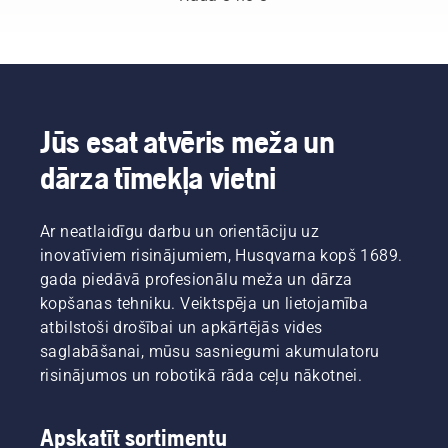
jaunu
Tā ir
augšanu.
mūsu
Bet
H komanda.
kurus
Un viņi ir
zarus
mūsu
vajadzētu
visprasīgākie
izgriezt?
Jūs esat atvēris meža un
klienti.
Kad tas
dārza tīmekļa vietni
jādara,
un kādi
rīki jums
Ar neatlaidīgu darbu un orientāciju uz
nepieciešami?
Lai
inovatīviem risinājumiem, Husqvarna kopš 1689.
palīdzētu
gada piedāvā profesionālu meža un dārza
jums
kopšanas tehniku. Veiktspēja un lietojamība
orientēties
atbilstoši drošībai un apkārtējās vides
iespējās,
saglabāšanai, mūsu sasniegumi akumulatoru
mēs
esam
risinājumos un robotikā rāda ceļu nākotnei.
apkopojuši
šo
vienkāršo
Apskatīt sortimentu