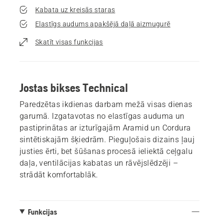
Kabata uz kreisās staras
Elastīgs audums apakšējā daļā aizmugurē
Skatīt visas funkcijas
Jostas bikses Technical
Paredzētas ikdienas darbam mežā visas dienas
garumā. Izgatavotas no elastīgas auduma un
pastiprinātas ar izturīgajām Aramid un Cordura
sintētiskajām šķiedrām. Pieguļošais dizains ļauj
justies ērti, bet šūšanas procesā ieliektā ceļgalu
daļa, ventilācijas kabatas un rāvējslēdzēji –
strādāt komfortablāk.
Funkcijas