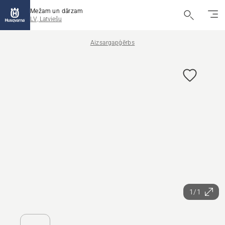
Mežam un dārzam
LV, Latviešu
Aizsargapģērbs
1/1