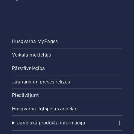
ceļvedi
par koku
izzāģēšanu.
Husqvarna MyPages
Veikalu meklētājs
Pārstāvniecība
Jaunumi un preses relīzes
Piedāvājumi
Husqvarna ilgtspējas aspekts
Juridiskā produkta informācija