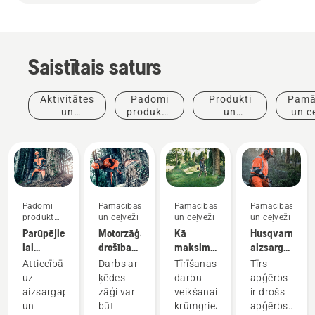
Saistītais saturs
Aktivitātes
Padomi
Produkti
Pamā
un
produktu
un
un c
pasākumi
iegādei
inovācijas
Padomi
Pamācības
Pamācības
Pamācības
produktu
un ceļveži
un ceļveži
un ceļveži
iegādei
Parūpējieties,
Motorzāģa
Kā
Husqvarna
lai
drošības
maksimāli
aizsargapģēr
instrumenti,
prasības
izmantot
tīrīšana
Attiecībā
Darbs ar
Tīrīšanas
Tīrs
kas
krūmgrieža
un
uz
ķēdes
darbu
apģērbs
nepieciešami
priekšrocības
apkope
aizsargapģērbu
zāģi var
veikšanai
ir drošs
darba
un
būt
krūmgriezis
apģērbs.Aizs