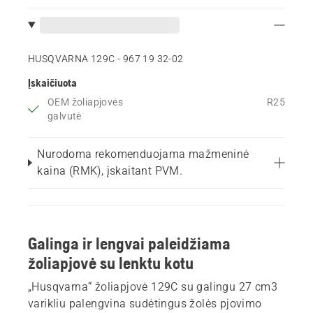
HUSQVARNA 129C - 967 19 32‑02
Įskaičiuota
OEM žoliapjovės
R25
galvutė
Nurodoma rekomenduojama mažmeninė
kaina (RMK), įskaitant PVM.
Galinga ir lengvai paleidžiama
žoliapjovė su lenktu kotu
„Husqvarna“ žoliapjovė 129C su galingu 27 cm3
varikliu palengvina sudėtingus žolės pjovimo