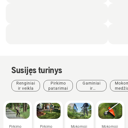
Susijęs turinys
Renginiai
Pirkimo
Gaminiai
Mokom
ir veikla
patarimai
ir
medži
inovacijos
ir
vado
Pirkimo
Pirkimo
Mokomoji
Mokomoji