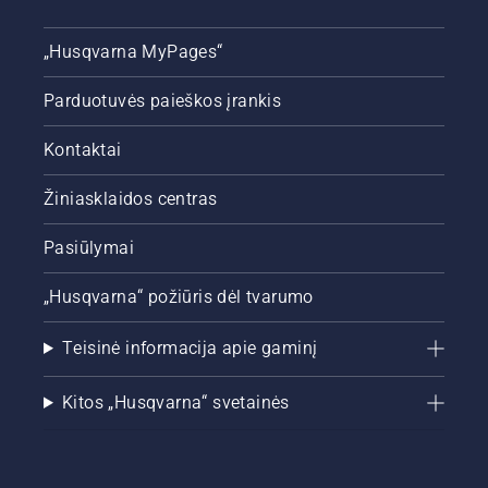
atrodytų
žalia ir
„Husqvarna MyPages“
vešli.
Parduotuvės paieškos įrankis
Kontaktai
Žiniasklaidos centras
Pasiūlymai
„Husqvarna“ požiūris dėl tvarumo
Teisinė informacija apie gaminį
Kitos „Husqvarna“ svetainės