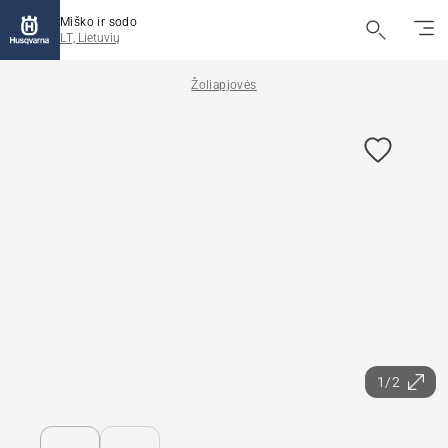
Miško ir sodo
LT, Lietuvių
Žoliapjovės
1/2