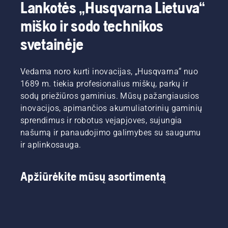
Varikliui
Lankotės „Husqvarna Lietuva“
pagrindinius
darbus,
paruošti
sustojus,
mūsų
pirmiausia
dirvą
miško ir sodo technikos
išjunkite
patarimus,
peržiūrėkite
vejai,
oro
svetainėje
kurių
pagrindinius
kuri
sklendę
turėtumėte
musu
ateinančiais
ir dar
laikytis
patarimus,
metais
kartą
Vedama noro kurti inovacijas, „Husqvarna“ nuo
visą
kurių
atrodys
patraukite
sezoną,
turėtumėte
tobulai.
starterio
1689 m. tiekia profesionalius miškų, parkų ir
kad veja
laikytis
Prieš
lynelį, kol
sodų priežiūros gaminius. Mūsų pažangiausios
atrodytų
visą
kibdami i
variklis
inovacijos, apimančios akumuliatorinių gaminių
žalia ir
sezoną,
darbus,
užsives.
sprendimus ir robotus vejapjoves, sujungia
vešli.
kad veja
pirmiausia
Galiausiai
našumą ir panaudojimo galimybes su saugumu
atrodytų
peržiūrėkite
pasukite
žalia ir
pagrindinius
variklį,
ir aplinkosauga.
vešli.
mūsų
kad
patarimus,
pasiektumėte
kurių
normalias
Apžiūrėkite mūsų asortimentą
turėtumėte
apsukas.
laikytis
visą
sezoną,
kad veja