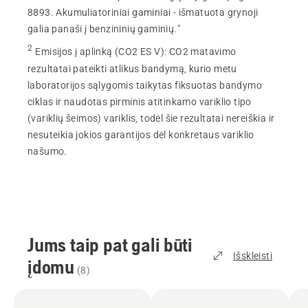
8893. Akumuliatoriniai gaminiai - išmatuota grynoji
galia panaši į benzininių gaminių."
2
Emisijos į aplinką (CO2 ES V)
:
CO2 matavimo
rezultatai pateikti atlikus bandymą, kurio metu
laboratorijos sąlygomis taikytas fiksuotas bandymo
ciklas ir naudotas pirminis atitinkamo variklio tipo
(variklių šeimos) variklis, todėl šie rezultatai nereiškia ir
nesuteikia jokios garantijos dėl konkretaus variklio
našumo.
Jums taip pat gali būti
Išskleisti
įdomu
(
8
)