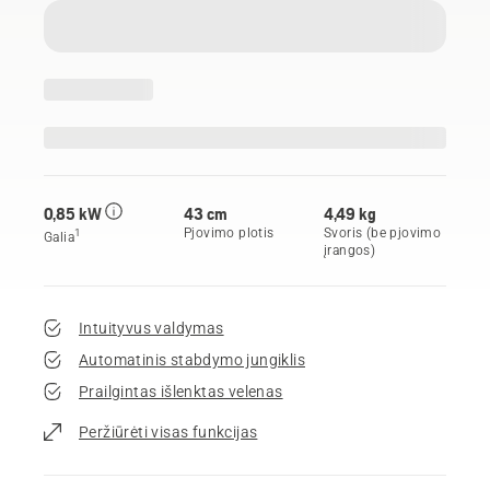
0,85 kW
43 cm
4,49 kg
Pjovimo plotis
Svoris (be pjovimo
1
Galia
įrangos)
Intuityvus valdymas
Automatinis stabdymo jungiklis
Prailgintas išlenktas velenas
Peržiūrėti visas funkcijas