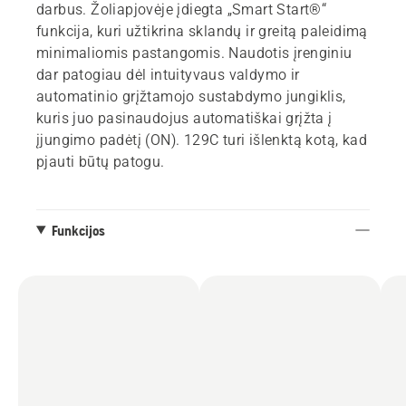
darbus. Žoliapjovėje įdiegta „Smart Start®“
funkcija, kuri užtikrina sklandų ir greitą paleidimą
minimaliomis pastangomis. Naudotis įrenginiu
dar patogiau dėl intuityvaus valdymo ir
automatinio grįžtamojo sustabdymo jungiklis,
kuris juo pasinaudojus automatiškai grįžta į
įjungimo padėtį (ON). 129C turi išlenktą kotą, kad
pjauti būtų patogu.
Funkcijos