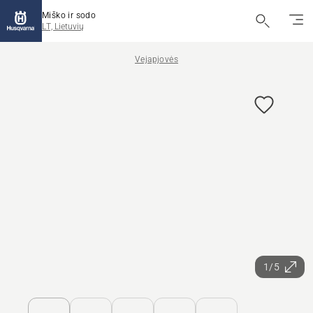
Miško ir sodo
LT, Lietuvių
Vejapjovės
1/5