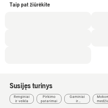
Taip pat žiūrėkite
Susijęs turinys
Renginiai
Pirkimo
Gaminiai
Mokom
ir veikla
patarimai
ir
medži
inovacijos
ir