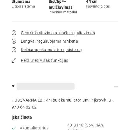
Stumiama
BioClip®-
44 cm
Eigos sistema
mulčiavimas
Pjovimo plotis
Pjovimo metodai
Centrinis pjovimo aukščio reguliavimas
Lengvai reguliuojama rankena
Keičiamų akumuliatorių sistemą
Peržiūrėti visas funkcijas
HUSQVARNA LB 144i su akumuliatoriumi ir įkrovikliu -
970 64 82‑02
Įskaičiuota
40-B140 (36V, 4Ah,
Akumuliatorius