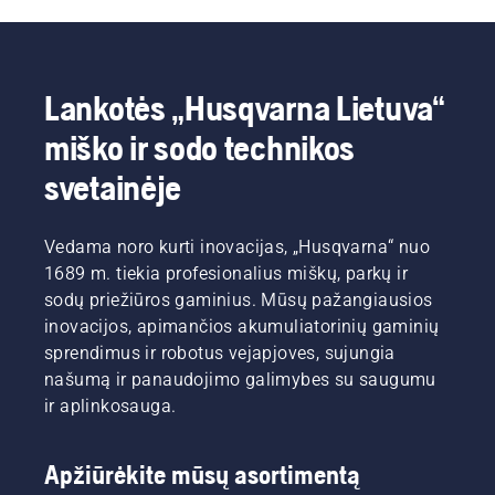
geriausių
šiame
ilgiau
būtent
patarimus,
šio
vaizdo
dirbti be
tokios
kad
verslo
įraše.
pertraukų.
vejos, ar
šiltuoju
atstovų
ne? O ką
metų
Lankotės „Husqvarna Lietuva“
dėl
daryti, jei
laiku
keleto
veją
veja
miško ir sodo technikos
atsakymų.
gadina
sėkmingai
išdžiuvę,
augtų.
svetainėje
rudi
Prieš
plotai ir
kibdami į
piktžolės?
darbus,
Vedama noro kurti inovacijas, „Husqvarna“ nuo
Nesirūpinkite.
pirmiausia
1689 m. tiekia profesionalius miškų, parkų ir
Pateikiame
peržiūrėkite
sodų priežiūros gaminius. Mūsų pažangiausios
nuoseklų
pagrindinius
inovacijos, apimančios akumuliatorinių gaminių
vadovą,
mūsų
kaip
sprendimus ir robotus vejapjoves, sujungia
patarimus,
pasirūpinti
kurių
našumą ir panaudojimo galimybes su saugumu
netolygiai
turėtumėte
ir aplinkosauga.
sužėlusia
laikytis
veja.
visą
sezoną,
Apžiūrėkite mūsų asortimentą
kad veja