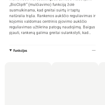
„BioClip®“ (mulčiavimo) funkciją žolė
susmulkinama, kad greitai suirtų ir taptų
natūralia trąša. Rankenos aukščio reguliavimas ir
kojomis valdomas centrinis pjovimo aukščio
reguliavimas užtikrina patogų naudojimą. Baigus
pjauti, rankeną galima greitai sulankstyti, kad
laikant neužimtų vietos. Šis gaminys
suderinamas su „Husqvarna“ 36V akumuliatorių
sistema, kad būtų galima lanksčiai naudoti vieną
Funkcijos
akumuliatorių.