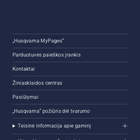
atrodytų
žalia ir
vešli.
„Husqvarna MyPages“
Parduotuvės paieškos įrankis
Kontaktai
Žiniasklaidos centras
Pasiūlymai
„Husqvarna“ požiūris dėl tvarumo
Teisinė informacija apie gaminį