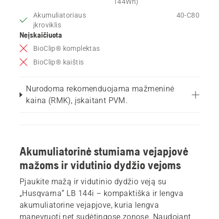
144Wh)
Akumuliatoriaus
40-C80
įkroviklis
Neįskaičiuota
BioClip® komplektas
BioClip® kaištis
Nurodoma rekomenduojama mažmeninė
kaina (RMK), įskaitant PVM.
Akumuliatorinė stumiama vejapjovė
mažoms ir vidutinio dydžio vejoms
Pjaukite mažą ir vidutinio dydžio veją su
„Husqvarna“ LB 144i – kompaktiška ir lengva
akumuliatorine vejapjove, kuria lengva
manevruoti net sudėtingose zonose. Naudojant