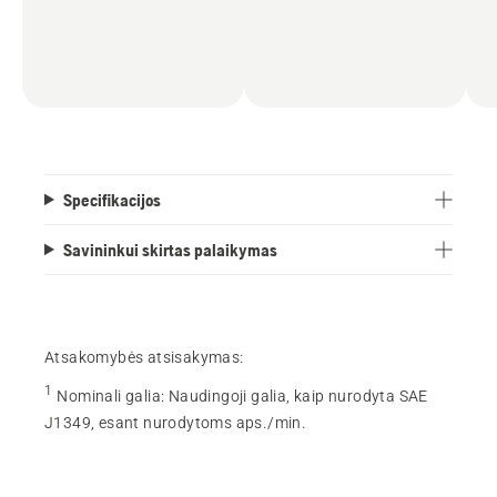
Specifikacijos
Savininkui skirtas palaikymas
Atsakomybės atsisakymas:
1
Nominali galia
:
Naudingoji galia, kaip nurodyta SAE
J1349, esant nurodytoms aps./min.