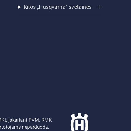
Kitos „Husqvarna“ svetainės
MK), įskaitant PVM. RMK
artotojams neparduoda,