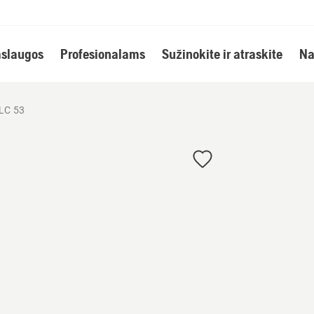
slaugos
Profesionalams
Sužinokite ir atraskite
Na
 LC 53