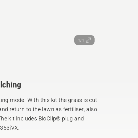
1/1
ulching
ing mode. With this kit the grass is cut
d return to the lawn as fertiliser, also
he kit includes BioClip® plug and
 353iVX.