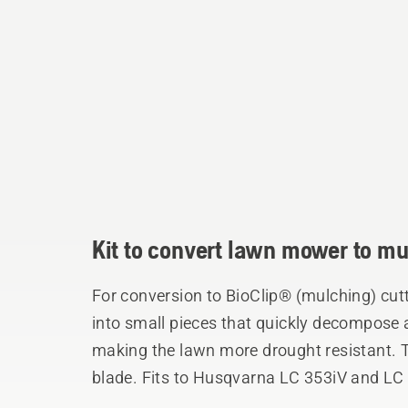
Kit to convert lawn mower to m
For conversion to BioClip® (mulching) cutt
into small pieces that quickly decompose an
making the lawn more drought resistant. T
blade. Fits to Husqvarna LC 353iV and LC