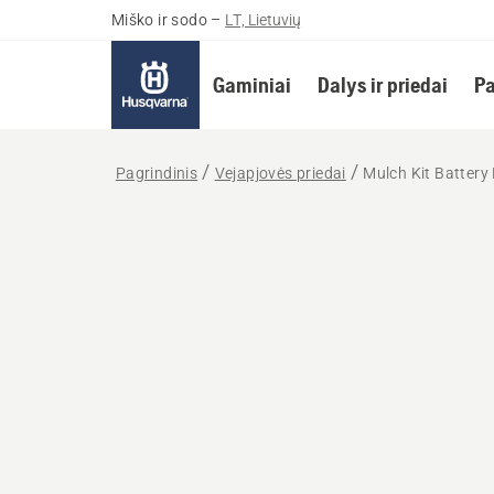
Miško ir sodo
–
LT, Lietuvių
Gaminiai
Dalys ir priedai
Pa
Pagrindinis
Vejapjovės priedai
Mulch Kit Battery