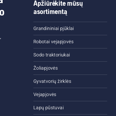
Apžiūrėkite mūsų
do
asortimentą
Grandininiai pjūklai
“
Robotai vejapjovės
Sodo traktoriukai
Žoliapjovės
Gyvatvorių žirklės
Vejapjovės
Lapų pūstuvai