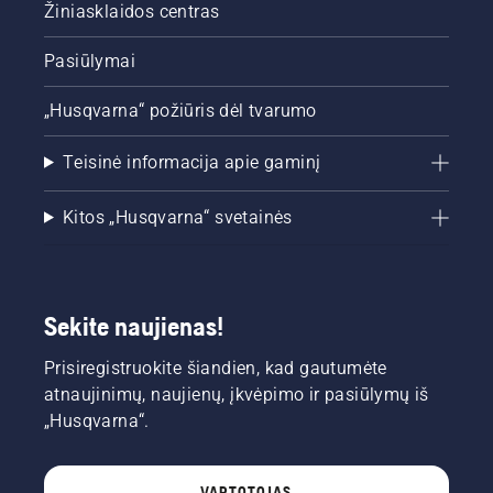
Žiniasklaidos centras
Pasiūlymai
„Husqvarna“ požiūris dėl tvarumo
Teisinė informacija apie gaminį
Kitos „Husqvarna“ svetainės
Sekite naujienas!
Prisiregistruokite šiandien, kad gautumėte
atnaujinimų, naujienų, įkvėpimo ir pasiūlymų iš
„Husqvarna“.
VARTOTOJAS