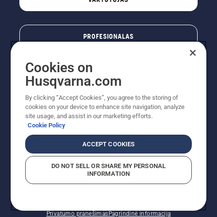
PROFESIONALAS
Cookies on
Husqvarna.com
By clicking “Accept Cookies”, you agree to the storing of
cookies on your device to enhance site navigation, analyze
site usage, and assist in our marketing efforts.
Cookie Policy
© „Husqvarna AB“ (leid). Visos teisės priklauso autoriui.
ACCEPT COOKIES
Nurodoma rekomenduojama mažmeninė kaina (RMK),
įskaitant PVM. RMK yra kaina, už kurią gamintojas
DO NOT SELL OR SHARE MY PERSONAL
rekomenduoja pardavėjui parduoti prekę. UAB
INFORMATION
"Husqvarna Lietuva" prekių vartotojams neparduoda,
todėl faktines kainas nustato pardavėjai prekybos
vietose.
Slapukų politika – ES/EEE
Naudojimo sąlygos
Privatumo pranešimas
Pagrindinė informacija