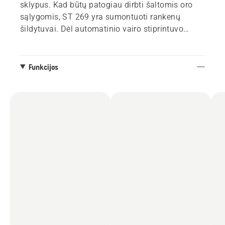
sklypus. Kad būtų patogiau dirbti šaltomis oro
sąlygomis, ST 269 yra sumontuoti rankenų
šildytuvai. Dėl automatinio vairo stiprintuvo
mašina galima sklandžiai ir lengvai manevruoti,
o valdymo viena ranka funkcija leidžia atlikti
reguliavimo veiksmus darbo metu. Didelis,
Funkcijos
didelio našumo variklis ir plati įsiurbimo anga
užtikrina gerą našumą valant didelius sniego
kiekius.