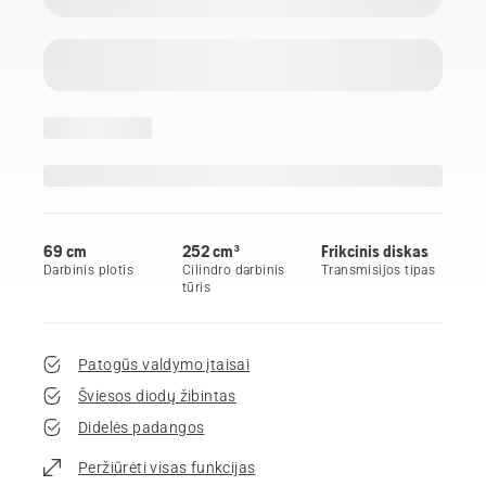
69 cm
252 cm³
Frikcinis diskas
Darbinis plotis
Cilindro darbinis
Transmisijos tipas
tūris
Patogūs valdymo įtaisai
Šviesos diodų žibintas
Didelės padangos
Peržiūrėti visas funkcijas