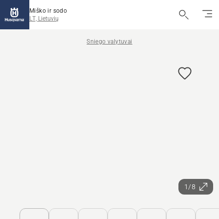
Miško ir sodo
LT, Lietuvių
Sniego valytuvai
1/8