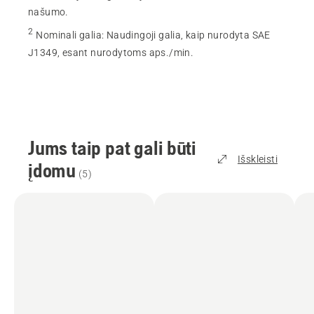
našumo.
2
Nominali galia
:
Naudingoji galia, kaip nurodyta SAE
J1349, esant nurodytoms aps./min.
Jums taip pat gali būti
Išskleisti
įdomu
(
5
)