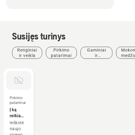
Susijęs turinys
Renginiai
Pirkimo
Gaminiai
Mokom
ir veikla
patarimai
ir
medži
inovacijos
ir
vado
Pirkimo
patarimai
Į ką
reikia
atsižvelgti,
Ieškote
perkant
naujo
sniego
sniego