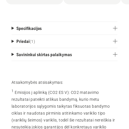
Specifikacijos
Priedai
(
1
)
Savininkui skirtas palaikymas
Atsakomybės atsisakymas:
1
Emisijos į aplinką (CO2 ES V)
:
CO2 matavimo
rezultatai pateikti atlikus bandymą, kurio metu
laboratorijos sąlygomis taikytas fiksuotas bandymo
ciklas ir naudotas pirminis atitinkamo variklio tipo
(variklių šeimos) variklis, todėl šie rezultatai nereiškia ir
nesuteikia jokios garantijos dėl konkretaus variklio