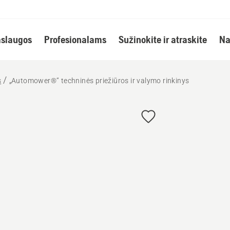
slaugos
Profesionalams
Sužinokite ir atraskite
Na
s
„Automower®“ techninės priežiūros ir valymo rinkinys