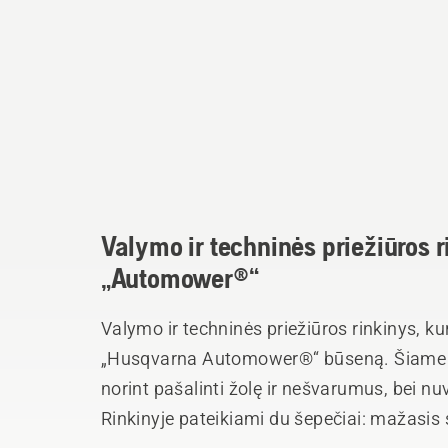
Valymo ir techninės priežiūros r
„Automower®“
Valymo ir techninės priežiūros rinkinys, ku
„Husqvarna Automower®“ būseną. Šiame rink
norint pašalinti žolę ir nešvarumus, bei n
Rinkinyje pateikiami du šepečiai: mažasis s