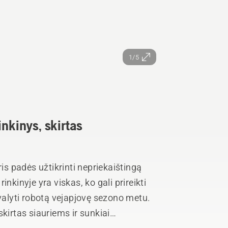
1/5
inkinys, skirtas
ris padės užtikrinti nepriekaištingą
inyje yra viskas, ko gali prireikti
uvalyti robotą vejapjovę sezono metu.
kirtas siauriems ir sunkiai