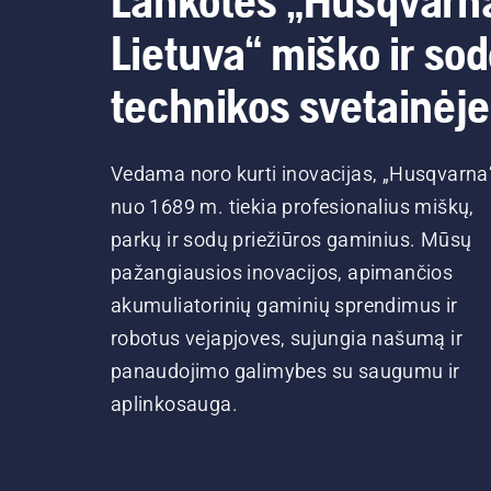
Lankotės „Husqvarn
Lietuva“ miško ir so
technikos svetainėje
Vedama noro kurti inovacijas, „Husqvarna
nuo 1689 m. tiekia profesionalius miškų,
parkų ir sodų priežiūros gaminius. Mūsų
pažangiausios inovacijos, apimančios
akumuliatorinių gaminių sprendimus ir
robotus vejapjoves, sujungia našumą ir
panaudojimo galimybes su saugumu ir
aplinkosauga.