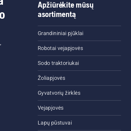
a
Apžiūrėkite mūsų
do
asortimentą
Grandininiai pjūklai
“
Robotai vejapjovės
Sodo traktoriukai
Žoliapjovės
Gyvatvorių žirklės
Vejapjovės
Lapų pūstuvai