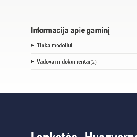
pasiekiamiems paviršiams, o didysis gali
žarna. „Husqvarna“ purškiamą „Active Clean“
šalina purvą, jame nėra fosfatų ir jis yra b
specialūs skyriai palengvina būtiniausių dai
Informacija apie gaminį
tvarkymą.
Tinka modeliui
Vadovai ir dokumentai
(
2
)