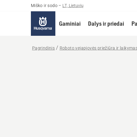
Miško ir sodo
–
LT, Lietuvių
Gaminiai
Dalys ir priedai
Pa
Pagrindinis
Roboto vejapjovės priežiūra ir laikyma