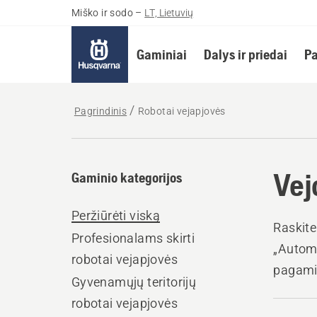
Miško ir sodo
–
LT, Lietuvių
Gaminiai
Dalys ir priedai
Pa
Pagrindinis
Robotai vejapjovės
Vej
Gaminio kategorijos
Peržiūrėti viską
Raskite
Profesionalams skirti
„Autom
robotai vejapjovės
pagamin
Gyvenamųjų teritorijų
roboto 
robotai vejapjovės
teikia 