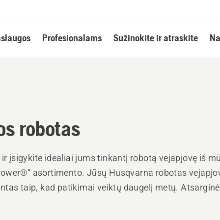
slaugos
Profesionalams
Sužinokite ir atraskite
Na
os robotas
 ir įsigykite idealiai jums tinkantį robotą vejapjovę iš m
ower®“ asortimento. Jūsų Husqvarna robotas vejapjo
tas taip, kad patikimai veiktų daugelį metų. Atsargin
vejapjovės dalys tiekiamos daugiau kaip 10 metų, o pa
25 000 prekybos atstovų visame pasaulyje.