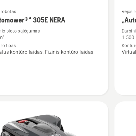
Žiūrėti
 robotas
Vejos 
tomower®“ 305E NERA
„Aut
u
daugiau
detalių
nio ploto pajėgumas
Darbin
m²
1 500
apie
ro tipas
Kontūr
mower®“
„Autom
alus kontūro laidas, Fizinis kontūro laidas
Virtua
310E
NERA