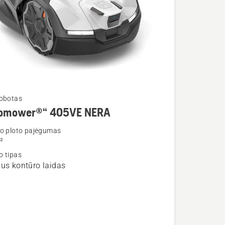
robotas
omower®“ 405VE NERA
io ploto pajėgumas
²
o tipas
ower®“
lus kontūro laidas