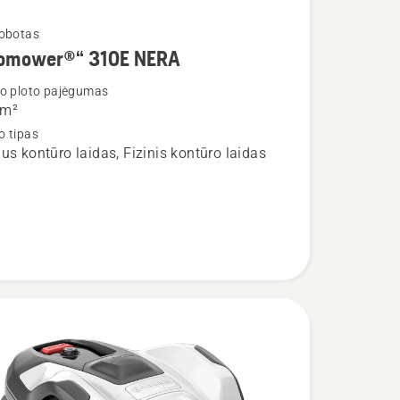
robotas
omower®“ 310E NERA
io ploto pajėgumas
 m²
o tipas
ower®“
lus kontūro laidas, Fizinis kontūro laidas