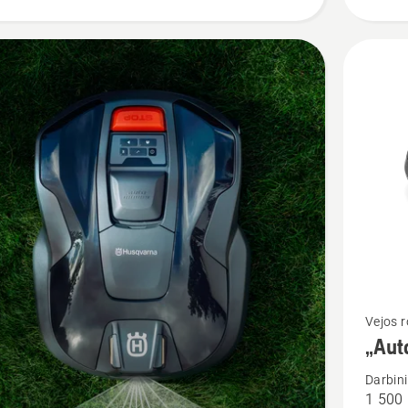
Žiūrėti
Vejos 
„Aut
daugiau
detalių
Darbin
1 500
apie