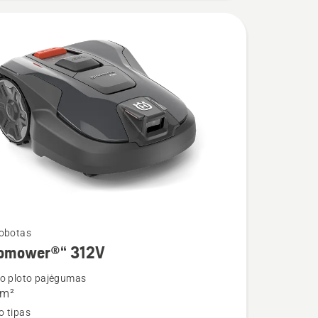
robotas
omower®“ 312V
io ploto pajėgumas
 m²
o tipas
ower®“