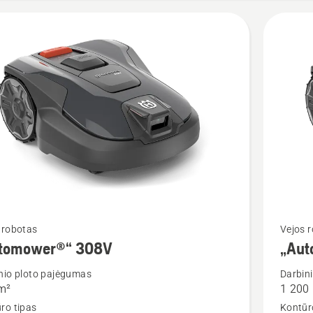
Žiūrėti
 robotas
Vejos 
tomower®“ 308V
„Aut
u
daugiau
detalių
nio ploto pajėgumas
Darbin
m²
1 200
apie
ro tipas
Kontūr
mower®“
„Autom