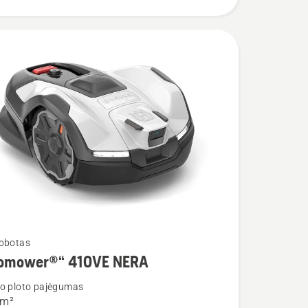
robotas
omower®“ 410VE NERA
io ploto pajėgumas
 m²