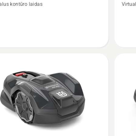
alus kontūro laidas
Virtua
312V