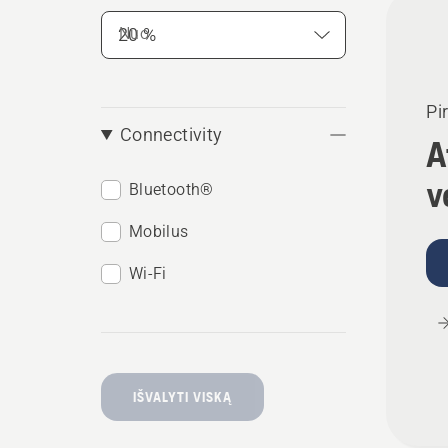
Nuo
Pi
Connectivity
A
v
Bluetooth®
Mobilus
Wi-Fi
IŠVALYTI VISKĄ