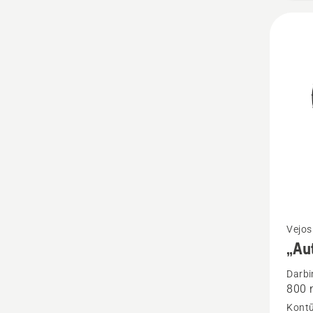
Žiūrėti
Vejos
„Au
daugia
detalių
Darbi
800 
apie
Kontū
„Auto