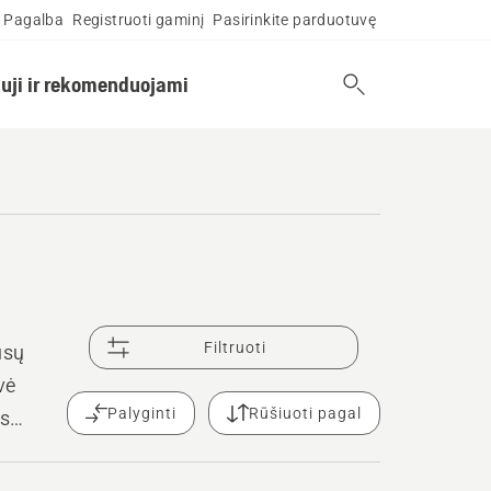
Pagalba
Registruoti gaminį
Pasirinkite parduotuvę
uji ir rekomenduojami
Filtruoti
ūsų
vė
Palyginti
Rūšiuoti pagal
ės
galbą