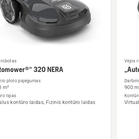
Žiūrėti
 robotas
Vejos 
tomower®“ 320 NERA
„Aut
u
daugiau
detalių
nio ploto pajėgumas
Darbin
0 m²
900 m
apie
ro tipas
Kontūr
mower®“
„Autom
alus kontūro laidas, Fizinis kontūro laidas
Virtua
ERA
405VE
NERA