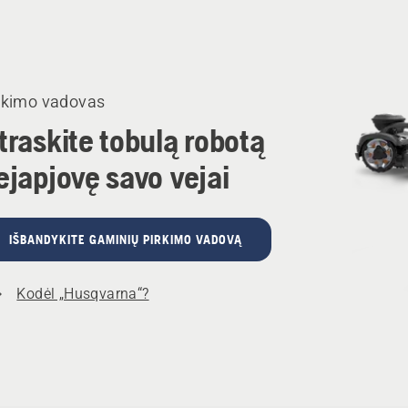
rkimo vadovas
traskite tobulą robotą
ejapjovę savo vejai
IŠBANDYKITE GAMINIŲ PIRKIMO VADOVĄ
Kodėl „Husqvarna“?