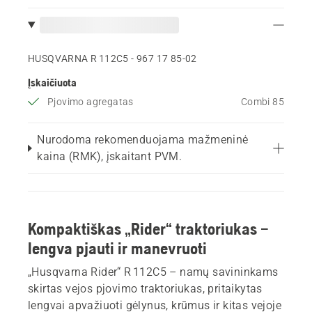
HUSQVARNA R 112C5 - 967 17 85‑02
Įskaičiuota
Pjovimo agregatas
Combi 85
Nurodoma rekomenduojama mažmeninė
kaina (RMK), įskaitant PVM.
Kompaktiškas „Rider“ traktoriukas –
lengva pjauti ir manevruoti
„Husqvarna Rider“ R 112C5 – namų savininkams
skirtas vejos pjovimo traktoriukas, pritaikytas
lengvai apvažiuoti gėlynus, krūmus ir kitas vejoje