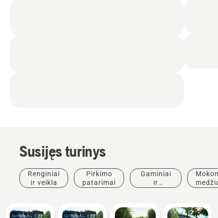
Susijęs turinys
Renginiai
Pirkimo
Gaminiai
Mokom
ir veikla
patarimai
ir
medži
inovacijos
ir
vado