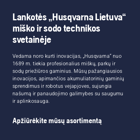
diržą,
gali lūžti
Lankotės „Husqvarna Lietuva“
ir sunkiai
sužaloti.
miško ir sodo technikos
svetainėje
Vedama noro kurti inovacijas, „Husqvarna“ nuo
1689 m. tiekia profesionalius miškų, parkų ir
sodų priežiūros gaminius. Mūsų pažangiausios
inovacijos, apimančios akumuliatorinių gaminių
sprendimus ir robotus vejapjoves, sujungia
našumą ir panaudojimo galimybes su saugumu
ir aplinkosauga.
Apžiūrėkite mūsų asortimentą