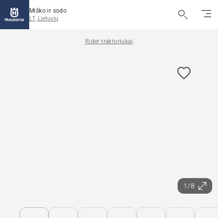
Miško ir sodo
LT, Lietuvių
Rider traktoriukai
1/8