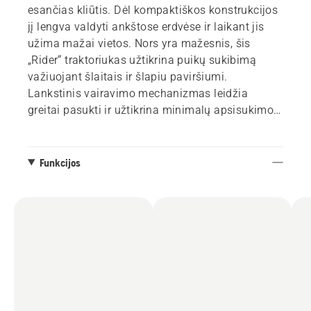
esančias kliūtis. Dėl kompaktiškos konstrukcijos
jį lengva valdyti ankštose erdvėse ir laikant jis
užima mažai vietos. Nors yra mažesnis, šis
„Rider“ traktoriukas užtikrina puikų sukibimą
važiuojant šlaitais ir šlapiu paviršiumi.
Lankstinis vairavimo mechanizmas leidžia
greitai pasukti ir užtikrina minimalų apsisukimo
spindulį, o „Combi“ pjovimo agregatas įgalina
lanksčiai rinktis „BioClip®“ (mulčiavimą), kad į
mažus gabaliukus susmulkinta žolė greitai suirtų
Funkcijos
ir grįžtų į veją kaip trąšos, arba galinį išmetimą,
kad efektyviai įveiktumėte aukštesnės žolės
plotus.