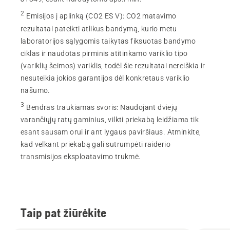
2
Emisijos į aplinką (CO2 ES V)
:
CO2 matavimo
rezultatai pateikti atlikus bandymą, kurio metu
laboratorijos sąlygomis taikytas fiksuotas bandymo
ciklas ir naudotas pirminis atitinkamo variklio tipo
(variklių šeimos) variklis, todėl šie rezultatai nereiškia ir
nesuteikia jokios garantijos dėl konkretaus variklio
našumo.
3
Bendras traukiamas svoris
:
Naudojant dviejų
varančiųjų ratų gaminius, vilkti priekabą leidžiama tik
esant sausam orui ir ant lygaus paviršiaus. Atminkite,
kad velkant priekabą gali sutrumpėti raiderio
transmisijos eksploatavimo trukmė.
Taip pat žiūrėkite