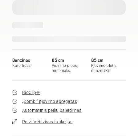
Benzinas
85 cm
85 cm
Kuro tipas
Pjovimo plotis,
Pjovimo plotis,
min.-maks.
min.-maks.
BioClip®
„Combi“ pjovimo agregatas
Automatinis peilių paleidimas
Peržiūrėti visas funkcijas