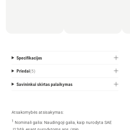
Specifikacijos
Priedai
(
5
)
Savininkui skirtas palaikymas
Atsakomybės atsisakymas:
1
Nominali galia
:
Naudingoji galia, kaip nurodyta SAE
J1349, esant nurodytoms aps./min.