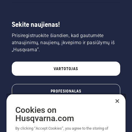
Sekite naujienas!
Prisiregistruokite šiandien, kad gautumėte
atnaujinimų, naujienų, įkvėpimo ir pasiūlymų iš
„Husqvarna“.
VARTOTOJAS
PROFESIONALAS
Cookies on
Husqvarna.com
By clicking “Accept Cookies”, you agree to the storing of