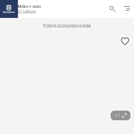
Miško ir sodo
LT, Lietuvių
Priekyje montuojami priedai
1/1