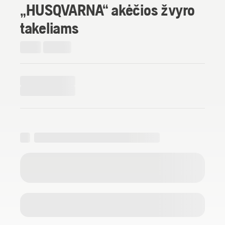
„HUSQVARNA“ akėčios žvyro
takeliams