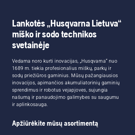
Lankotės „Husqvarna Lietuva“
miško ir sodo technikos
svetainėje
Vedama noro kurti inovacijas, „Husqvarna“ nuo
1689 m. tiekia profesionalius miškų, parkų ir
sodų priežiūros gaminius. Mūsų pažangiausios
inovacijos, apimančios akumuliatorinių gaminių
sprendimus ir robotus vejapjoves, sujungia
našumą ir panaudojimo galimybes su saugumu
ir aplinkosauga.
Apžiūrėkite mūsų asortimentą