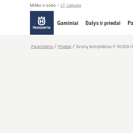
Miško ir sodo
–
LT, Lietuvių
Gaminiai
Dalys ir priedai
Pa
Pagrindinis
Priedai
Svorių komplektas P 500DX