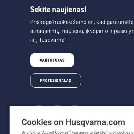
Sekite naujienas!
Prisiregistruokite šiandien, kad gautumėte
atnaujinimų, naujienų, įkvėpimo ir pasiūl
iš „Husqvarna“.
VARTOTOJAS
PROFESIONALAS
Cookies on Husqvarna.com
© „Husqvarna AB“ (leid). Visos teisės prikl
By clicking “Accept Cookies”, you agree to the storing of cookies o