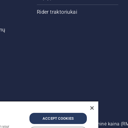
Rider traktoriukai
ymų
ACCEPT COOKIES
auso autoriui. Nurodoma rekomenduojama mažmeninė kaina (R
n your