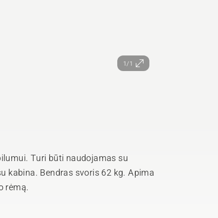
1/1
bilumui. Turi būti naudojamas su
 su kabina. Bendras svoris 62 kg. Apima
mo rėmą.