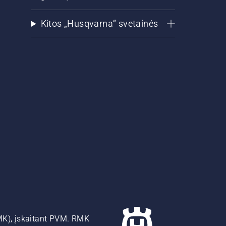
Kitos „Husqvarna“ svetainės
MK), įskaitant PVM. RMK