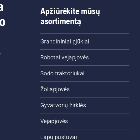
a
Apžiūrėkite mūsų
do
asortimentą
Grandininiai pjūklai
“
Robotai vejapjovės
Sodo traktoriukai
Žoliapjovės
Gyvatvorių žirklės
Vejapjovės
Lapų pūstuvai