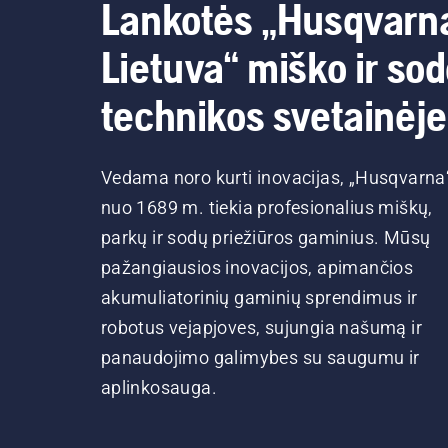
Lankotės „Husqvarn
Lietuva“ miško ir so
technikos svetainėje
Vedama noro kurti inovacijas, „Husqvarna
nuo 1689 m. tiekia profesionalius miškų,
parkų ir sodų priežiūros gaminius. Mūsų
pažangiausios inovacijos, apimančios
akumuliatorinių gaminių sprendimus ir
robotus vejapjoves, sujungia našumą ir
panaudojimo galimybes su saugumu ir
aplinkosauga.