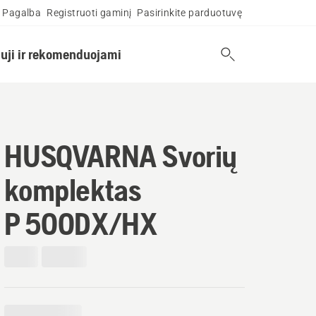
Pagalba
Registruoti gaminį
Pasirinkite parduotuvę
uji ir rekomenduojami
HUSQVARNA Svorių
komplektas
P 500DX/HX