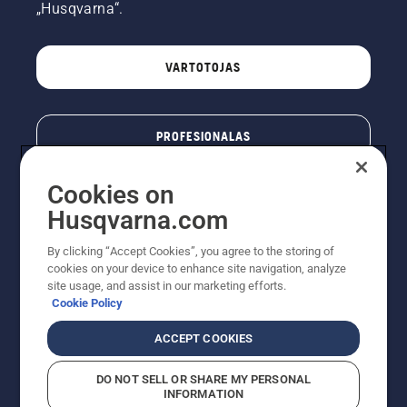
„Husqvarna“.
VARTOTOJAS
PROFESIONALAS
Cookies on
Husqvarna.com
By clicking “Accept Cookies”, you agree to the storing of
cookies on your device to enhance site navigation, analyze
site usage, and assist in our marketing efforts.
Cookie Policy
© „Husqvarna AB“ (leid). Visos teisės priklauso autoriui.
ACCEPT COOKIES
Nurodoma rekomenduojama mažmeninė kaina (RMK),
įskaitant PVM. RMK yra kaina, už kurią gamintojas
DO NOT SELL OR SHARE MY PERSONAL
rekomenduoja pardavėjui parduoti prekę. UAB
INFORMATION
"Husqvarna Lietuva" prekių vartotojams neparduoda,