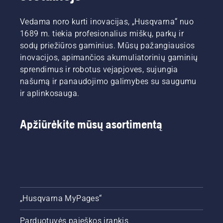
Vedama noro kurti inovacijas, „Husqvarna“ nuo
1689 m. tiekia profesionalius miškų, parkų ir
sodų priežiūros gaminius. Mūsų pažangiausios
inovacijos, apimančios akumuliatorinių gaminių
sprendimus ir robotus vejapjoves, sujungia
našumą ir panaudojimo galimybes su saugumu
ir aplinkosauga.
Apžiūrėkite mūsų asortimentą
„Husqvarna MyPages“
Parduotuvės paieškos įrankis