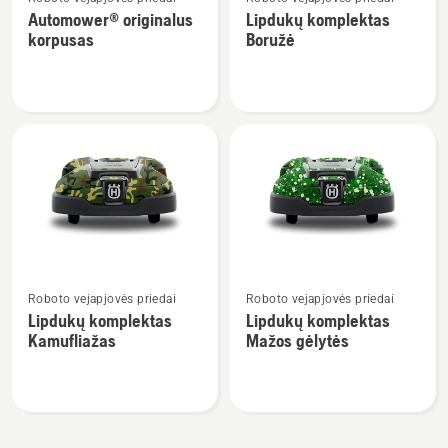
daugiau
daugiau
Automower® originalus
Lipdukų komplektas
detalių
detalių
korpusas
Boružė
apie
apie
Automower®
Lipdukų
originalus
komplektas
korpusas
Boružė
Žiūrėti
Žiūrėti
Roboto vejapjovės priedai
Roboto vejapjovės priedai
daugiau
daugiau
Lipdukų komplektas
Lipdukų komplektas
detalių
detalių
Kamufliažas
Mažos gėlytės
apie
apie
Lipdukų
Lipdukų
komplektas
komplektas
Kamufliažas
Mažos
gėlytės