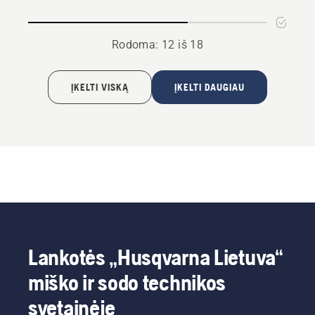
Rodoma: 12 iš 18
ĮKELTI VISKĄ
ĮKELTI DAUGIAU
Lankotės „Husqvarna Lietuva“
miško ir sodo technikos
svetainėje