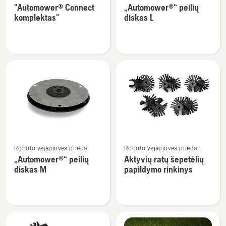
"Automower® Connect
„Automower®“ peilių
detalių
detalių
komplektas"
diskas L
apie
apie
"Automower®
„Automower®“
Connect
peilių
komplektas"
diskas
L
Žiūrėti
Žiūrėti
Roboto vejapjovės priedai
Roboto vejapjovės priedai
daugiau
daugiau
„Automower®“ peilių
Aktyvių ratų šepetėlių
detalių
detalių
diskas M
papildymo rinkinys
apie
apie
„Automower®“
Aktyvių
peilių
ratų
diskas
šepetėlių
M
papildymo