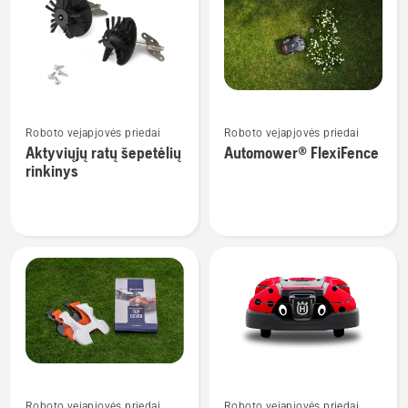
rinkinys
Žiūrėti
Žiūrėti
Roboto vejapjovės priedai
Roboto vejapjovės priedai
daugiau
daugiau
Aktyviųjų ratų šepetėlių
Automower® FlexiFence
detalių
detalių
rinkinys
apie
apie
Aktyviųjų
Automower®
ratų
FlexiFence
šepetėlių
rinkinys
Žiūrėti
Žiūrėti
Roboto vejapjovės priedai
Roboto vejapjovės priedai