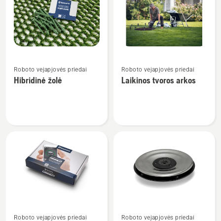
visus
produktus
Žiūrėti
Žiūrėti
Roboto vejapjovės priedai
Roboto vejapjovės priedai
daugiau
daugiau
Hibridinė žolė
Laikinos tvoros arkos
detalių
detalių
apie
apie
Hibridinė
Laikinos
žolė
tvoros
arkos
Žiūrėti
Žiūrėti
Roboto vejapjovės priedai
Roboto vejapjovės priedai
daugiau
daugiau