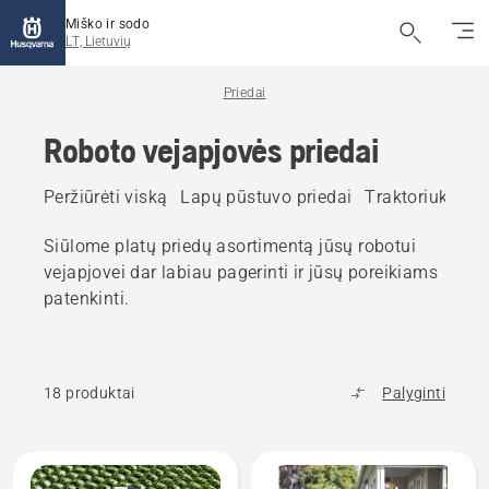
Miško ir sodo
LT, Lietuvių
Priedai
Roboto vejapjovės priedai
Peržiūrėti viską
Lapų pūstuvo priedai
Traktoriukų su 
Siūlome platų priedų asortimentą jūsų robotui
vejapjovei dar labiau pagerinti ir jūsų poreikiams
patenkinti.
18 produktai
Palyginti
Rodyti