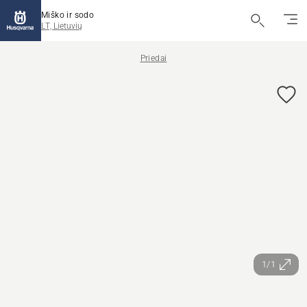
Miško ir sodo
LT, Lietuvių
Priedai
1/1