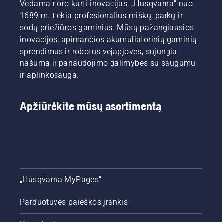
Vedama noro kurti inovacijas, „Husqvarna“ nuo
1689 m. tiekia profesionalius miškų, parkų ir
sodų priežiūros gaminius. Mūsų pažangiausios
inovacijos, apimančios akumuliatorinių gaminių
sprendimus ir robotus vejapjoves, sujungia
našumą ir panaudojimo galimybes su saugumu
ir aplinkosauga.
Apžiūrėkite mūsų asortimentą
„Husqvarna MyPages“
Parduotuvės paieškos įrankis