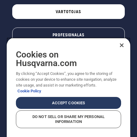
VARTOTOJAS
PROFESIONALAS
Cookies on
Husqvarna.com
By clicking “Accept Cookies”, you agree to the storing of
cookies on your device to enhance site navigation, analyze
site usage, and assist in our marketing efforts.
Cookie Policy
© „Husqvarna AB“ (leid). Visos teisės priklauso autoriui.
ACCEPT COOKIES
Nurodoma rekomenduojama mažmeninė kaina (RMK),
įskaitant PVM. RMK yra kaina, už kurią gamintojas
DO NOT SELL OR SHARE MY PERSONAL
rekomenduoja pardavėjui parduoti prekę. UAB
INFORMATION
"Husqvarna Lietuva" prekių vartotojams neparduoda,
todėl faktines kainas nustato pardavėjai prekybos
vietose.