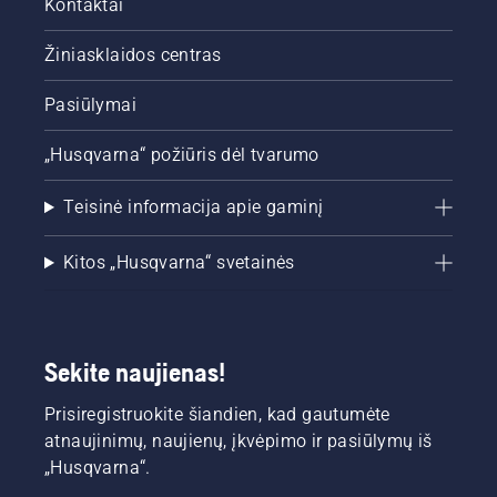
Kontaktai
Žiniasklaidos centras
Pasiūlymai
„Husqvarna“ požiūris dėl tvarumo
Teisinė informacija apie gaminį
Kitos „Husqvarna“ svetainės
Sekite naujienas!
Prisiregistruokite šiandien, kad gautumėte
atnaujinimų, naujienų, įkvėpimo ir pasiūlymų iš
„Husqvarna“.