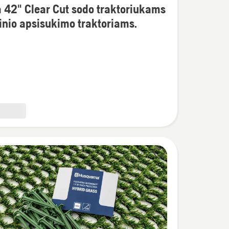
 42" Clear Cut sodo traktoriukams
linio apsisukimo traktoriams.
iukams
imo
ams.