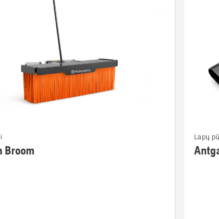
ktus
Žiūrėti
i
Lapų pū
u
daugiau
h Broom
Antga
detalių
apie
Antgalis