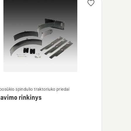
 posūkio spindulio traktoriuko priedai
avimo rinkinys
imo