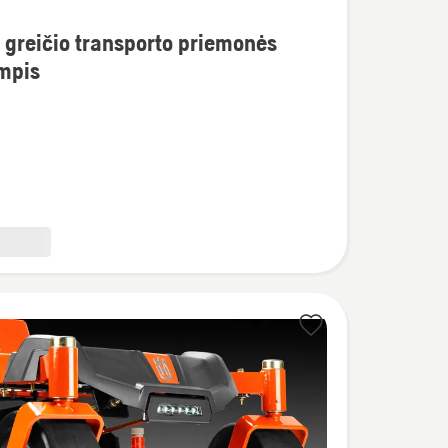
greičio transporto priemonės
mpis
to
ės
s