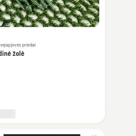
vejapjovės priedai
dinė žolė
ė