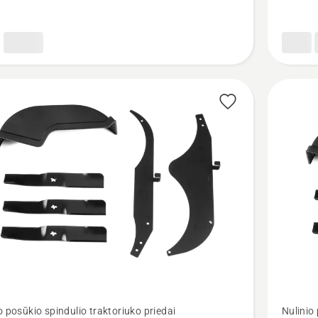
Žiūrėti
o posūkio spindulio traktoriuko priedai
Nulinio
u
daugiau