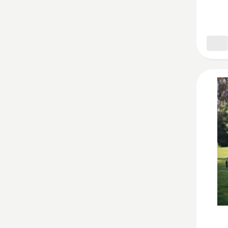
komple
Žiūrėti