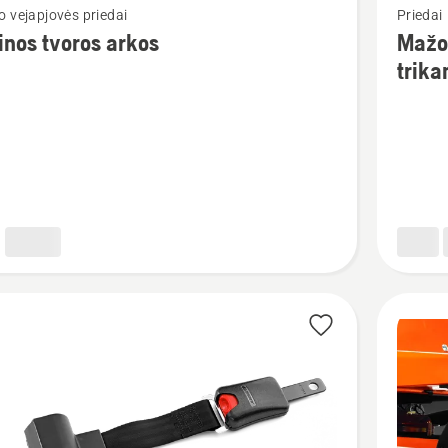
 vejapjovės priedai
Priedai
u
daugiau
inos tvoros arkos
Mažo 
detalių
trika
apie
s
Mažo
greičio
transpor
priemon
trikampi