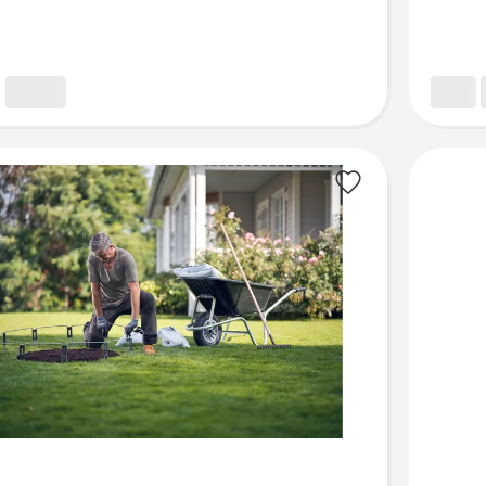
ktas
Žiūrėti