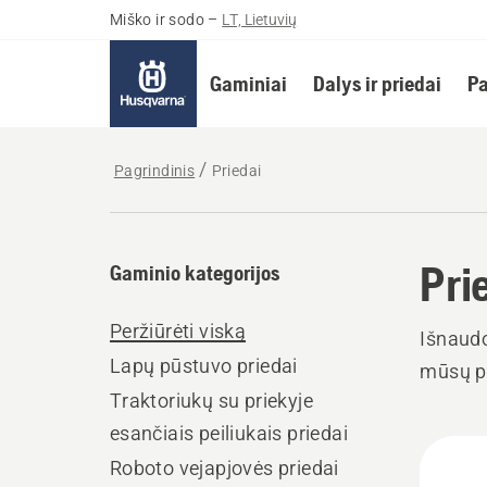
Miško ir sodo
–
LT, Lietuvių
Gaminiai
Dalys ir priedai
Pa
Pagrindinis
Priedai
Pri
Gaminio kategorijos
Peržiūrėti viską
Išnaud
Lapų pūstuvo priedai
mūsų pl
Traktoriukų su priekyje
esančiais peiliukais priedai
Rodyt
Roboto vejapjovės priedai