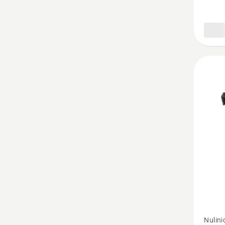
Žiūrėti
Nulini
daugia