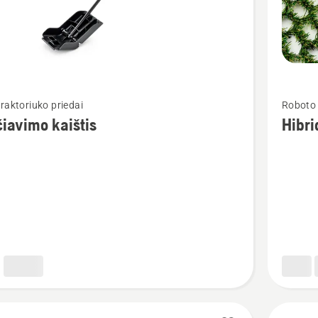
Žiūrėti
raktoriuko priedai
Roboto 
u
daugiau
iavimo kaištis
Hibri
detalių
apie
vimo
Hibridin
žolė