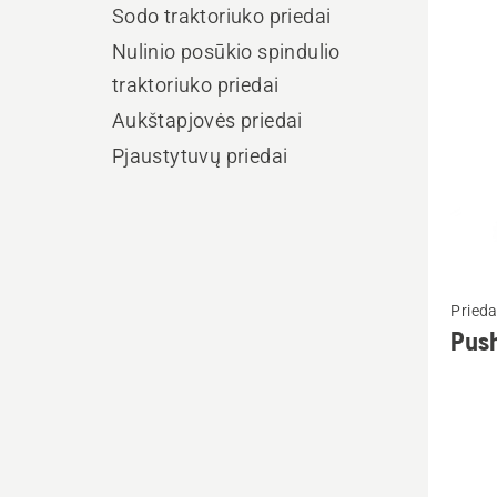
visus
Sodo traktoriuko priedai
produ
Nulinio posūkio spindulio
traktoriuko priedai
Aukštapjovės priedai
Pjaustytuvų priedai
Žiūrėti
Prieda
daugia
Pus
detalių
apie
Push
Broom