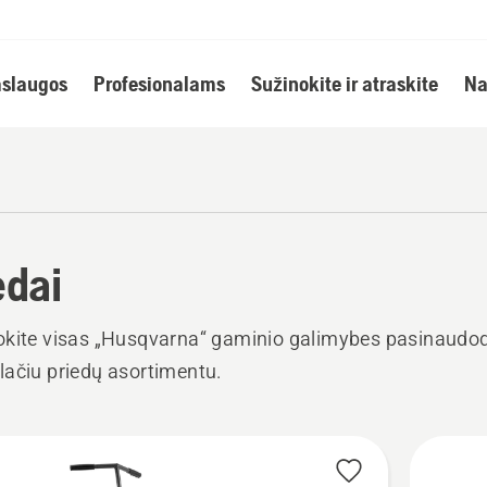
slaugos
Profesionalams
Sužinokite ir atraskite
Na
edai
okite visas „Husqvarna“ gaminio galimybes pasinaudo
ačiu priedų asortimentu.
i