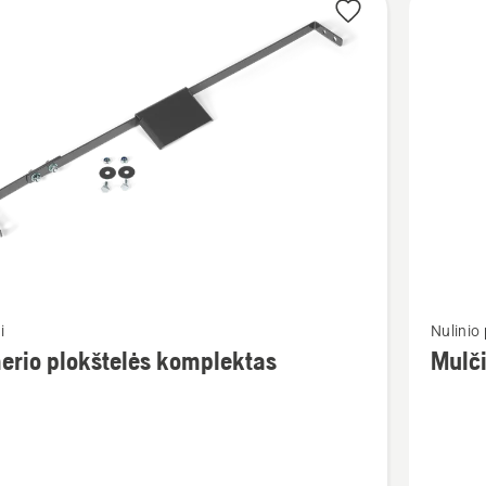
Žiūrėti
i
Nulinio
u
daugiau
rio plokštelės komplektas
Mulči
detalių
apie
o
Mulčiav
lės
rinkinys