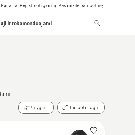
Pagalba
Registruoti gaminį
Pasirinkite parduotuvę
uji ir rekomenduojami
dami
Palyginti
Rūšiuoti pagal