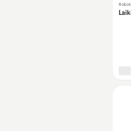
Roboto
daugia
Laik
detalių
apie
Laikino
tvoros
arkos