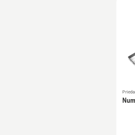
Žiūrėti
Prieda
daugia
Nume
detalių
apie
Numeri
plokšte