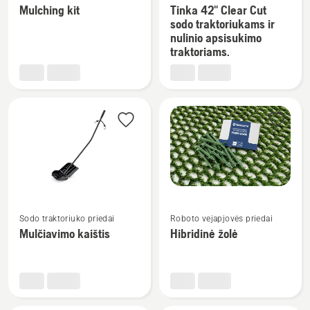
daugiau
daugiau
traktoriuko priedai
traktoriuko priedai
Mulching kit
Tinka 42" Clear Cut
detalių
detalių
sodo traktoriukams ir
nulinio apsisukimo
apie
apie
traktoriams.
Mulching
Tinka
kit
42"
Clear
Cut
sodo
traktoriukams
ir
nulinio
apsisukimo
Žiūrėti
Žiūrėti
traktoriams.
Sodo traktoriuko priedai
Roboto vejapjovės priedai
daugiau
daugiau
Mulčiavimo kaištis
Hibridinė žolė
detalių
detalių
apie
apie
Mulčiavimo
Hibridinė
kaištis
žolė