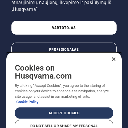
atnaujinimų, naujienų, įkvėpimo ir pasiūlymų iš
„Husqvarna“.
VARTOTOJAS
PROFESIONALAS
Cookies on
Husqvarna.com
By clicking “Accept Cookies”, you agree to the storing of
cookies on your device to enhance site navigation, analyze
site usage, and assist in our marketing efforts.
Cookie Policy
© „Husqvarna AB“ (leid). Visos teisės priklauso autoriui.
ACCEPT COOKIES
Nurodoma rekomenduojama mažmeninė kaina (RMK),
įskaitant PVM. RMK yra kaina, už kurią gamintojas
DO NOT SELL OR SHARE MY PERSONAL
rekomenduoja pardavėjui parduoti prekę. UAB