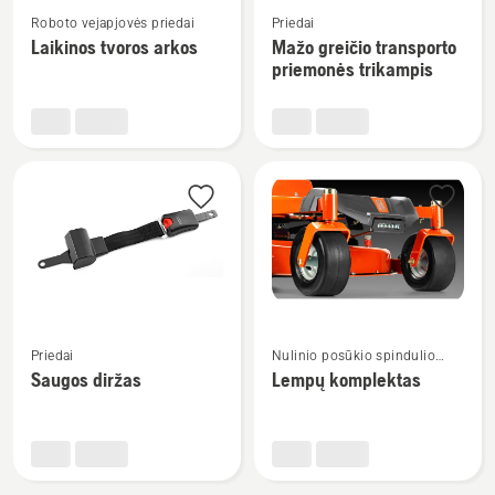
Žiūrėti
Žiūrėti
Roboto vejapjovės priedai
Priedai
daugiau
daugiau
Laikinos tvoros arkos
Mažo greičio transporto
detalių
detalių
priemonės trikampis
apie
apie
Laikinos
Mažo
tvoros
greičio
arkos
transporto
priemonės
trikampis
Žiūrėti
Žiūrėti
Priedai
Nulinio posūkio spindulio
daugiau
daugiau
traktoriuko priedai
Saugos diržas
Lempų komplektas
detalių
detalių
apie
apie
Saugos
Lempų
diržas
komplektas