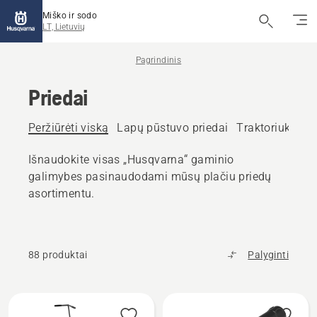
Miško ir sodo
LT, Lietuvių
Pagrindinis
Priedai
Peržiūrėti viską
Lapų pūstuvo priedai
Traktoriukų su 
Išnaudokite visas „Husqvarna“ gaminio
galimybes pasinaudodami mūsų plačiu priedų
asortimentu.
88 produktai
Palyginti
Rodyti