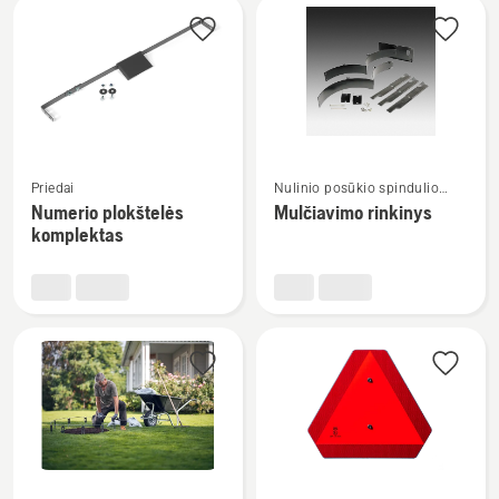
Žiūrėti
Žiūrėti
Priedai
Nulinio posūkio spindulio
daugiau
daugiau
traktoriuko priedai
Numerio plokštelės
Mulčiavimo rinkinys
detalių
detalių
komplektas
apie
apie
Numerio
Mulčiavimo
plokštelės
rinkinys
komplektas