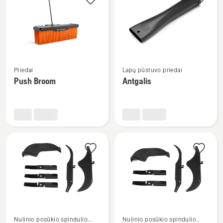
visus
produktus
Žiūrėti
Žiūrėti
Priedai
Lapų pūstuvo priedai
daugiau
daugiau
Push Broom
Antgalis
detalių
detalių
apie
apie
Push
Antgalis
Broom
Žiūrėti
Žiūrėti
Nulinio posūkio spindulio
Nulinio posūkio spindulio