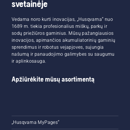
svetainėje
Vedama noro kurti inovacijas, „Husqvarna“ nuo
1689 m. tiekia profesionalius miškų, parkų ir
sodų priežiūros gaminius. Mūsų pažangiausios
inovacijos, apimančios akumuliatorinių gaminių
sprendimus ir robotus vejapjoves, sujungia
našumą ir panaudojimo galimybes su saugumu
ir aplinkosauga.
Apžiūrėkite mūsų asortimentą
„Husqvarna MyPages“