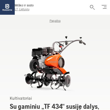
Miško ir sodo
LT, Lietuvių
Pagalba
Kultivatoriai
Su gaminiu „TF 434“ susiję dalys,