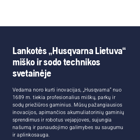
Lankotės „Husqvarna Lietuva“
miško ir sodo technikos
svetainėje
Vedama noro kurti inovacijas, „Husqvarna“ nuo
1689 m. tiekia profesionalius miškų, parkų ir
sodų priežiūros gaminius. Mūsų pažangiausios
inovacijos, apimančios akumuliatorinių gaminių
sprendimus ir robotus vejapjoves, sujungia
našumą ir panaudojimo galimybes su saugumu
ir aplinkosauga.