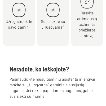
Raskite
artimiausią
Užregistruokite
Susisiekite su
techninės
savo gaminį
„Husqvarna“
priežiūros
atstovą
Neradote, ko ieškojote?
Pasinaudokite mūsų gaminių asistentu ir lengvai
raskite su „Husqvarna“ gaminiais susijusią
pagalbą. Jei reikia papildomos pagalbos, galite
susisiekti su mumis.