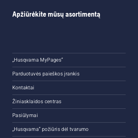
Apžiūrėkite mūsų asortimentą
„Husqvarna MyPages“
Parduotuvės paieškos įrankis
Kontaktai
Žiniasklaidos centras
Pasiūlymai
„Husqvarna“ požiūris dėl tvarumo