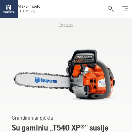
Miško ir sodo
LT, Lietuvių
Pagalba
Grandininiai pjūklai
Su gaminiu „T540 XP®“ susiję