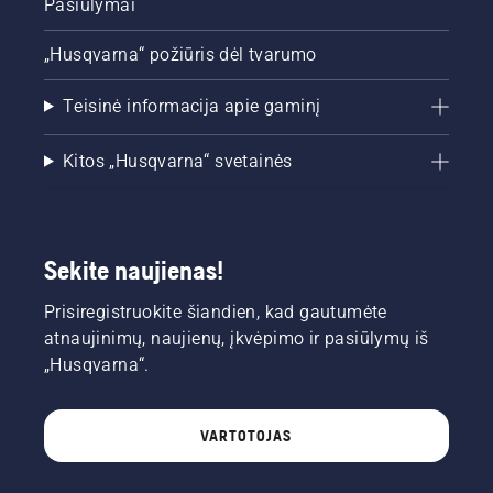
Pasiūlymai
„Husqvarna“ požiūris dėl tvarumo
Teisinė informacija apie gaminį
Kitos „Husqvarna“ svetainės
Sekite naujienas!
Prisiregistruokite šiandien, kad gautumėte
atnaujinimų, naujienų, įkvėpimo ir pasiūlymų iš
„Husqvarna“.
VARTOTOJAS