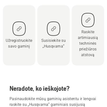
Raskite
artimiausią
Užregistruokite
Susisiekite su
techninės
savo gaminį
„Husqvarna“
priežiūros
atstovą
Neradote, ko ieškojote?
Pasinaudokite mūsų gaminių asistentu ir lengvai
raskite su „Husqvarna“ gaminiais susijusią