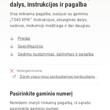
dalys, instrukcijos ir pagalba
Visa reikiama pagalba, susijusi su gaminiu
„T540 XP®“. Instrukcijos, atsarginės dalys,
vadovai, mokomoji medžiaga ir dar daugiau.
Priedai
Specifikacijos
Gedimų nustatymas, šalinimas ir pagalba
Nebegaminama
Žiūrėti visas/visus parduodamas/parduodamus Grandininiai pjūklai
Pasirinkite gaminio numerį
Norėdami matyti tinkamą pagalbą, iš sąrašo
pasirinkite gaminio numerį.