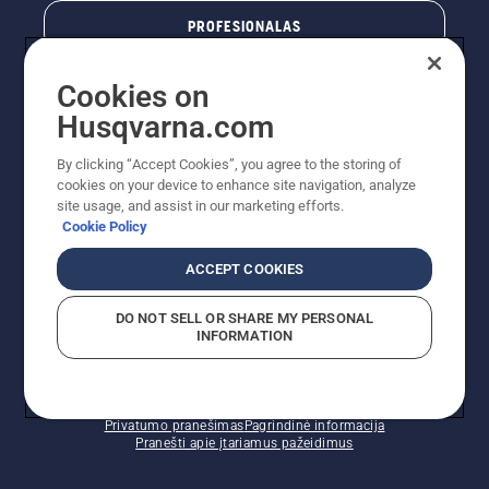
PROFESIONALAS
Cookies on
Husqvarna.com
By clicking “Accept Cookies”, you agree to the storing of
cookies on your device to enhance site navigation, analyze
site usage, and assist in our marketing efforts.
Cookie Policy
© „Husqvarna AB“ (leid). Visos teisės priklauso autoriui.
ACCEPT COOKIES
Nurodoma rekomenduojama mažmeninė kaina (RMK),
įskaitant PVM. RMK yra kaina, už kurią gamintojas
DO NOT SELL OR SHARE MY PERSONAL
rekomenduoja pardavėjui parduoti prekę. UAB
INFORMATION
"Husqvarna Lietuva" prekių vartotojams neparduoda,
todėl faktines kainas nustato pardavėjai prekybos
vietose.
Slapukų politika – ES/EEE
Naudojimo sąlygos
Privatumo pranešimas
Pagrindinė informacija
Pranešti apie įtariamus pažeidimus