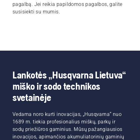
pagalbą. Jei reikia papildomos pagalbos, galite
susisiekti su mumis.
Lankotės „Husqvarna Lietuva“
miško ir sodo technikos
svetainėje
Vedama noro kurti inovacijas, „Husqvarna“ nuo
1689 m. tiekia profesionalius miškų, parkų ir
sodų priežiūros gaminius. Mūsų pažangiausios
inovacijos, apimančios akumuliatorinių gaminių