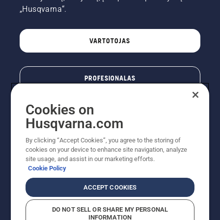
„Husqvarna“.
VARTOTOJAS
PROFESIONALAS
Cookies on
Husqvarna.com
By clicking “Accept Cookies”, you agree to the storing of
cookies on your device to enhance site navigation, analyze
site usage, and assist in our marketing efforts.
Cookie Policy
© „Husqvarna AB“ (leid). Visos teisės priklauso autoriui.
ACCEPT COOKIES
Nurodoma rekomenduojama mažmeninė kaina (RMK),
įskaitant PVM. RMK yra kaina, už kurią gamintojas
DO NOT SELL OR SHARE MY PERSONAL
rekomenduoja pardavėjui parduoti prekę. UAB
INFORMATION