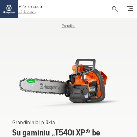
Miško ir sodo
LT, Lietuvių
Pagalba
Grandininiai pjūklai
Su gaminiu „T540i XP® be