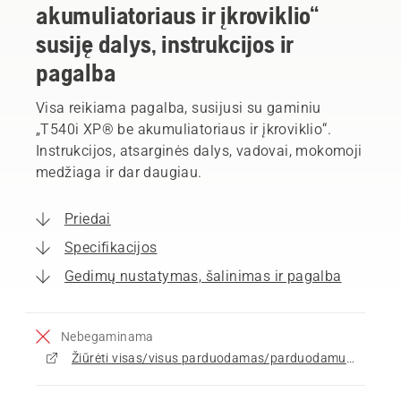
akumuliatoriaus ir įkroviklio“
susiję dalys, instrukcijos ir
pagalba
Visa reikiama pagalba, susijusi su gaminiu
„T540i XP® be akumuliatoriaus ir įkroviklio“.
Instrukcijos, atsarginės dalys, vadovai, mokomoji
medžiaga ir dar daugiau.
Priedai
Specifikacijos
Gedimų nustatymas, šalinimas ir pagalba
Nebegaminama
Žiūrėti visas/visus parduodamas/parduodamus Grandininiai pjūklai