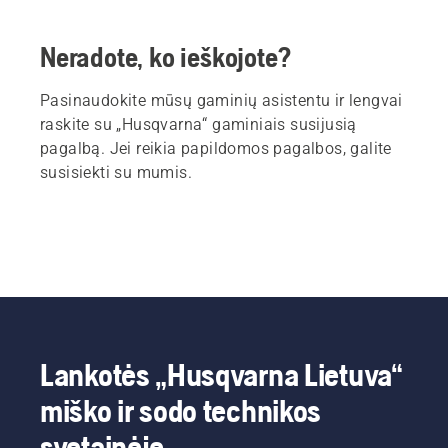
Neradote, ko ieškojote?
Pasinaudokite mūsų gaminių asistentu ir lengvai
raskite su „Husqvarna“ gaminiais susijusią
pagalbą. Jei reikia papildomos pagalbos, galite
susisiekti su mumis.
Lankotės „Husqvarna Lietuva“
miško ir sodo technikos
svetainėje