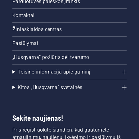
Parduotuvės paieškos įrankis
Kontaktai
Žiniasklaidos centras
Pasiūlymai
„Husqvarna“ požiūris dėl tvarumo
Teisinė informacija apie gaminį
Kitos „Husqvarna“ svetainės
Sekite naujienas!
Prisiregistruokite šiandien, kad gautumėte
atnaujinimų, naujienų, įkvėpimo ir pasiūlymų iš