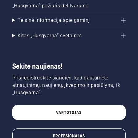
„Husqvarna“ požiūris dėl tvarumo
Teisinė informacija apie gaminį
Kitos „Husqvarna“ svetainės
Sekite naujienas!
Prisiregistruokite šiandien, kad gautumėte
atnaujinimų, naujienų, įkvėpimo ir pasiūlymų iš
„Husqvarna“.
VARTOTOJAS
PROFESIONALAS