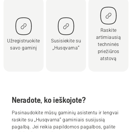
Raskite
artimiausią
Užregistruokite
Susisiekite su
techninės
savo gaminį
„Husqvarna“
priežiūros
atstovą
Neradote, ko ieškojote?
Pasinaudokite mūsų gaminių asistentu ir lengvai
raskite su „Husqvarna“ gaminiais susijusią
pagalbą. Jei reikia papildomos pagalbos, galite