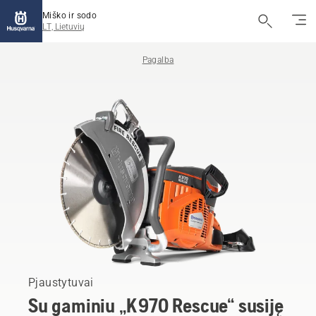
Miško ir sodo
LT, Lietuvių
Pagalba
Pjaustytuvai
Su gaminiu „K 970 Rescue“ susiję