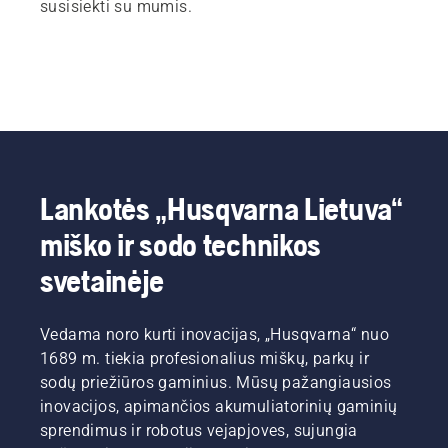
susisiekti su mumis.
Lankotės „Husqvarna Lietuva“
miško ir sodo technikos
svetainėje
Vedama noro kurti inovacijas, „Husqvarna“ nuo
1689 m. tiekia profesionalius miškų, parkų ir
sodų priežiūros gaminius. Mūsų pažangiausios
inovacijos, apimančios akumuliatorinių gaminių
sprendimus ir robotus vejapjoves, sujungia