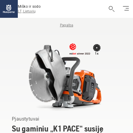
Miško ir sodo
LT, Lietuvių
Pagalba
Pjaustytuvai
Su gaminiu „K 1 PACE“ susiję