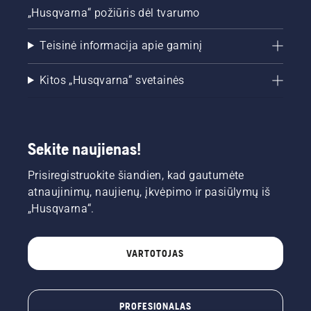
„Husqvarna“ požiūris dėl tvarumo
Teisinė informacija apie gaminį
Kitos „Husqvarna“ svetainės
Sekite naujienas!
Prisiregistruokite šiandien, kad gautumėte
atnaujinimų, naujienų, įkvėpimo ir pasiūlymų iš
„Husqvarna“.
VARTOTOJAS
PROFESIONALAS