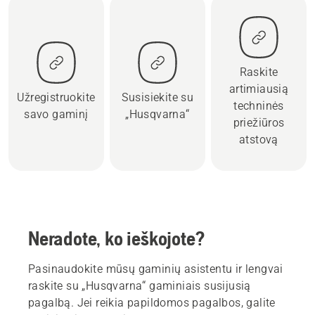
Raskite
artimiausią
Užregistruokite
Susisiekite su
techninės
savo gaminį
„Husqvarna“
priežiūros
atstovą
Neradote, ko ieškojote?
Pasinaudokite mūsų gaminių asistentu ir lengvai
raskite su „Husqvarna“ gaminiais susijusią
pagalbą. Jei reikia papildomos pagalbos, galite