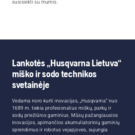
susisiekti su mumis.
Lankotės „Husqvarna Lietuva“
miško ir sodo technikos
svetainėje
Vedama noro kurti inovacijas, „Husqvarna“ nuo
1689 m. tiekia profesionalius miškų, parkų ir
sodų priežiūros gaminius. Mūsų pažangiausios
inovacijos, apimančios akumuliatorinių gaminių
sprendimus ir robotus vejapjoves, sujungia