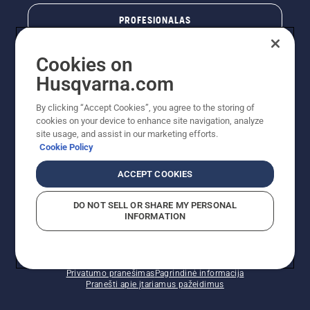
PROFESIONALAS
Cookies on
Husqvarna.com
By clicking “Accept Cookies”, you agree to the storing of
cookies on your device to enhance site navigation, analyze
site usage, and assist in our marketing efforts.
Cookie Policy
© „Husqvarna AB“ (leid). Visos teisės priklauso autoriui.
ACCEPT COOKIES
Nurodoma rekomenduojama mažmeninė kaina (RMK),
įskaitant PVM. RMK yra kaina, už kurią gamintojas
DO NOT SELL OR SHARE MY PERSONAL
rekomenduoja pardavėjui parduoti prekę. UAB
INFORMATION
"Husqvarna Lietuva" prekių vartotojams neparduoda,
todėl faktines kainas nustato pardavėjai prekybos
vietose.
Slapukų politika – ES/EEE
Naudojimo sąlygos
Privatumo pranešimas
Pagrindinė informacija
Pranešti apie įtariamus pažeidimus