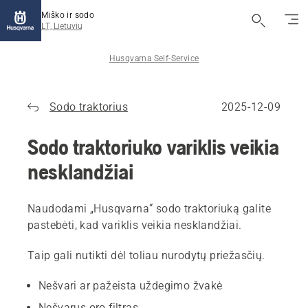
Miško ir sodo
LT, Lietuvių
Husqvarna Self-Service
Sodo traktorius
2025-12-09
Sodo traktoriuko variklis veikia
nesklandžiai
Naudodami „Husqvarna“ sodo traktoriuką galite
pastebėti, kad variklis veikia nesklandžiai.
Taip gali nutikti dėl toliau nurodytų priežasčių.
Nešvari ar pažeista uždegimo žvakė
Nešvarus oro filtras