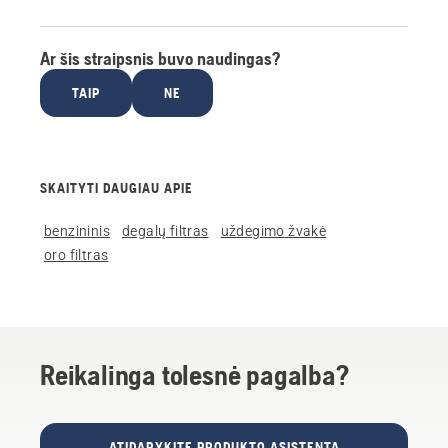
Ar šis straipsnis buvo naudingas?
TAIP
NE
SKAITYTI DAUGIAU APIE
benzininis
degalų filtras
uždegimo žvakė
oro filtras
Reikalinga tolesnė pagalba?
ATIDARYKITE PRODUKTO ASISTENTĄ