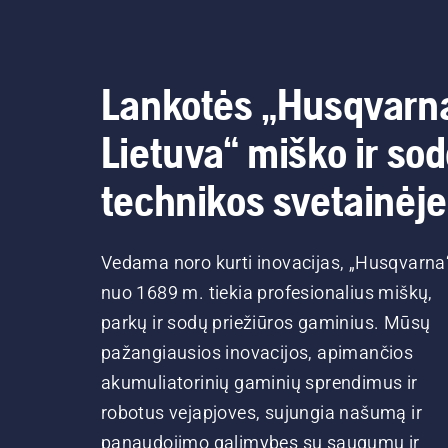
Lankotės „Husqvarn
Lietuva“ miško ir so
technikos svetainėje
Vedama noro kurti inovacijas, „Husqvarna
nuo 1689 m. tiekia profesionalius miškų,
parkų ir sodų priežiūros gaminius. Mūsų
pažangiausios inovacijos, apimančios
akumuliatorinių gaminių sprendimus ir
robotus vejapjoves, sujungia našumą ir
panaudojimo galimybes su saugumu ir