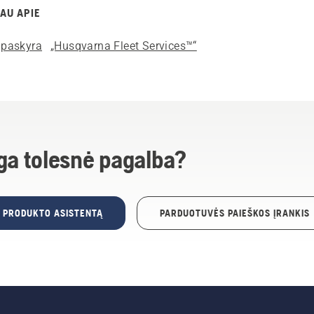
AU APIE
paskyra
„Husqvarna Fleet Services™“
ga tolesnė pagalba?
E PRODUKTO ASISTENTĄ
PARDUOTUVĖS PAIEŠKOS ĮRANKIS