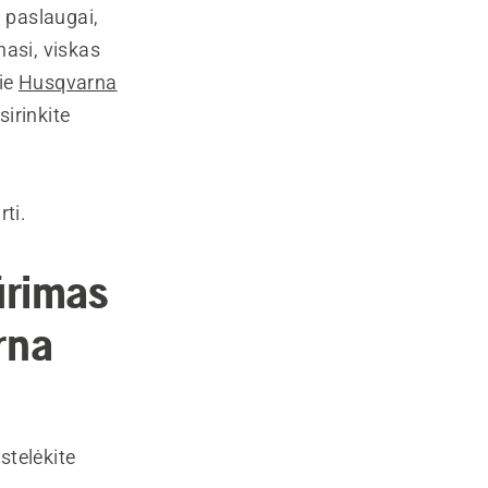
i paslaugai,
asi, viskas
rie
Husqvarna
sirinkite
rti.
ūrimas
rna
stelėkite