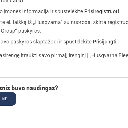
ruoti dabar
“.
vo įmonės informaciją ir spustelėkite
Prisiregistruoti
.
e el. laišką iš „Husqvarna“ su nuoroda, skirta registruo
 Group“ paskyros.
savo paskyros slaptažodį ir spustelėkite
Prisijungti
.
sirengę įtraukti savo pirmąjį įrenginį į „Husqvarna Fle
psnis buvo naudingas?
NE