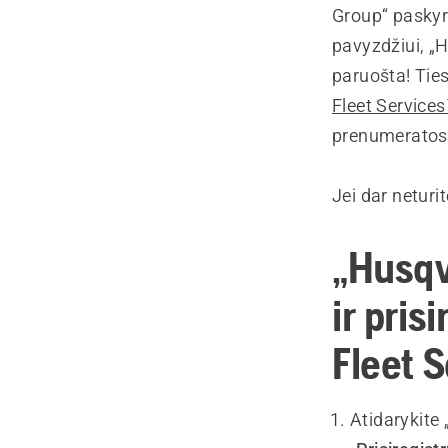
Group“ paskyrą
pavyzdžiui, „
paruošta! Tie
Fleet Service
prenumeratos
Jei dar neturi
„Husqv
ir pris
Fleet 
Atidarykite 