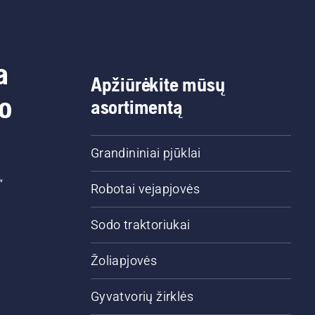
a
Apžiūrėkite mūsų
do
asortimentą
Grandininiai pjūklai
“
Robotai vejapjovės
Sodo traktoriukai
Žoliapjovės
Gyvatvorių žirklės