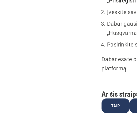
„
Prisiregist
Įveskite sa
Dabar gausit
„Husqvarna
Pasirinkite 
Dabar esate pa
platformą.
Ar šis strai
TAIP