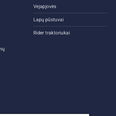
Vejapjovės
Lapų pūstuvai
Rider traktoriukai
ymų