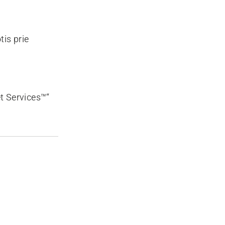
tis prie
et Services™“