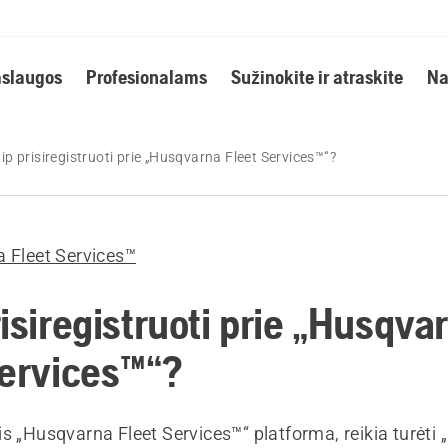
slaugos
Profesionalams
Sužinokite ir atraskite
Na
ip prisiregistruoti prie „Husqvarna Fleet Services™“?
 Fleet Services™
isiregistruoti prie „Husqva
Services™“?
s „Husqvarna Fleet Services™“ platforma, reikia turėti