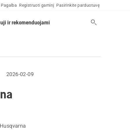
Pagalba
Registruoti gaminį
Pasirinkite parduotuvę
uji ir rekomenduojami
2026-02-09
rna
 „Husqvarna