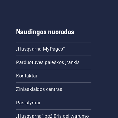
Naudingos nuorodos
„Husqvarna MyPages“
Parduotuvės paieškos įrankis
Kontaktai
Žiniasklaidos centras
Pasiūlymai
„Husqvarna“ požiūris dėl tvarumo