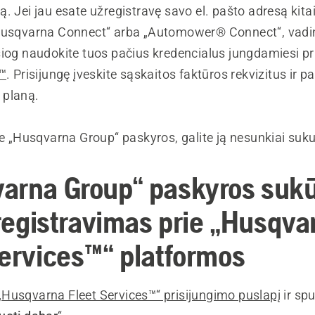
. Jei jau esate užregistravę savo el. pašto adresą kita
Husqvarna Connect“ arba „Automower® Connect“, vadin
siog naudokite tuos pačius kredencialus jungdamiesi p
s™
. Prisijungę įveskite sąskaitos faktūros rekvizitus ir pa
 planą.
te „Husqvarna Group“ paskyros, galite ją nesunkiai suku
arna Group“ paskyros suk
iregistravimas prie „Husqva
Services™“ platformos
„
Husqvarna Fleet Services™“ prisijungimo puslapį
ir spu