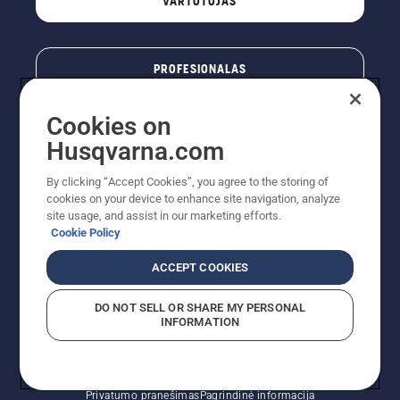
VARTOTOJAS
PROFESIONALAS
Cookies on
Husqvarna.com
By clicking “Accept Cookies”, you agree to the storing of
cookies on your device to enhance site navigation, analyze
site usage, and assist in our marketing efforts.
Cookie Policy
© „Husqvarna AB“ (leid). Visos teisės priklauso autoriui.
ACCEPT COOKIES
Nurodoma rekomenduojama mažmeninė kaina (RMK),
įskaitant PVM. RMK yra kaina, už kurią gamintojas
DO NOT SELL OR SHARE MY PERSONAL
rekomenduoja pardavėjui parduoti prekę. UAB
INFORMATION
"Husqvarna Lietuva" prekių vartotojams neparduoda,
todėl faktines kainas nustato pardavėjai prekybos
vietose.
Slapukų politika – ES/EEE
Naudojimo sąlygos
Privatumo pranešimas
Pagrindinė informacija