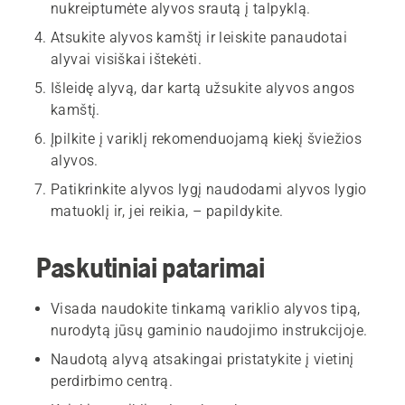
nukreiptumėte alyvos srautą į talpyklą.
Atsukite alyvos kamštį ir leiskite panaudotai
alyvai visiškai ištekėti.
Išleidę alyvą, dar kartą užsukite alyvos angos
kamštį.
Įpilkite į variklį rekomenduojamą kiekį šviežios
alyvos.
Patikrinkite alyvos lygį naudodami alyvos lygio
matuoklį ir, jei reikia, – papildykite.
Paskutiniai patarimai
Visada naudokite tinkamą variklio alyvos tipą,
nurodytą jūsų gaminio naudojimo instrukcijoje.
Naudotą alyvą atsakingai pristatykite į vietinį
perdirbimo centrą.