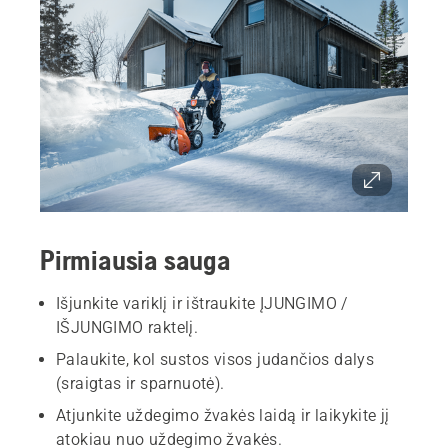
Pirmiausia sauga
Išjunkite variklį ir ištraukite ĮJUNGIMO /
IŠJUNGIMO raktelį.
Palaukite, kol sustos visos judančios dalys
(sraigtas ir sparnuotė).
Atjunkite uždegimo žvakės laidą ir laikykite jį
atokiau nuo uždegimo žvakės.