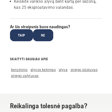
Keiskite variklio alyvą bent kartą per sezoną,
kas 25 eksploatavimo valandas.
Ar šis straipsnis buvo naudingas?
TAIP
NE
SKAITYTI DAUGIAU APIE
benzininis
alyvos keitimas
alyva
sniego pūstuvas
sniego valytuvas
Reikalinga tolesnė pagalba?