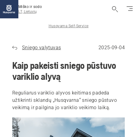
Miško ir sodo
LT, Lietuvių
Husqvarna Self-Service
Sniego valytuvas
2025-09-04
Kaip pakeisti sniego pūstuvo
variklio alyvą
Reguliarus variklio alyvos keitimas padeda
užtikrinti sklandų „Husqvarna“ sniego pūstuvo
veikimą ir pailgina jo variklio veikimo laiką.