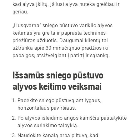
kad alyva įšiltų. Įšilusi alyva nuteka greičiau ir
geriau.
„Husqvarna“ sniego pūstuvo variklio alyvos
keitimas yra greita ir paprasta techninės
priežiūros užduotis. Daugumai klientų tai
užtrunka apie 30 minučiųnuo pradžios iki
pabaigos, atsižvelgiant į patirtį ir sąranką.
Išsamūs sniego pūstuvo
alyvos keitimo veiksmai
Padėkite sniego pūstuvą ant lygaus,
horizontalaus paviršiaus.
Po alyvos išleidimo angos kamščiu pastatykite
alyvos surinkimo talpyklą.
Naudokite kanalą arba piltuvą, kad