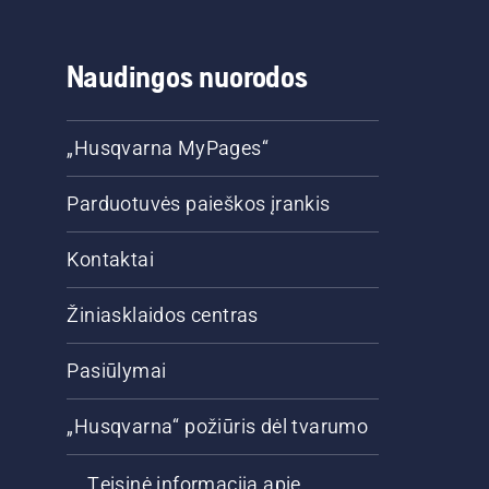
Naudingos nuorodos
„Husqvarna MyPages“
Parduotuvės paieškos įrankis
Kontaktai
Žiniasklaidos centras
Pasiūlymai
„Husqvarna“ požiūris dėl tvarumo
Teisinė informacija apie