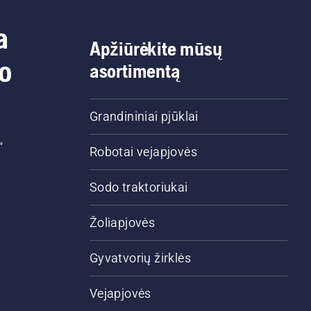
a
Apžiūrėkite mūsų
do
asortimentą
Grandininiai pjūklai
“
Robotai vejapjovės
Sodo traktoriukai
Žoliapjovės
Gyvatvorių žirklės
Vejapjovės