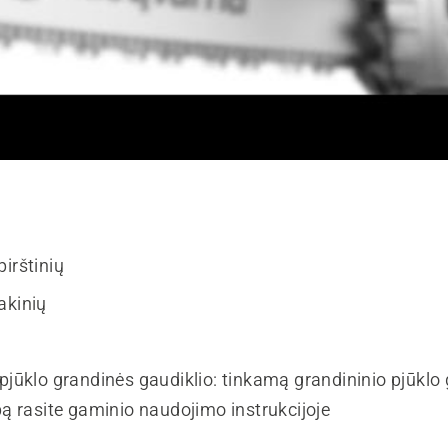
irštinių
akinių
 pjūklo grandinės gaudiklio: tinkamą grandininio pjūklo
pą rasite gaminio naudojimo instrukcijoje