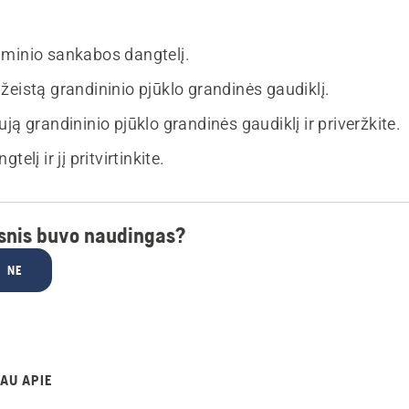
minio sankabos dangtelį.
žeistą grandininio pjūklo grandinės gaudiklį.
ją grandininio pjūklo grandinės gaudiklį ir priveržkite.
telį ir jį pritvirtinkite.
psnis buvo naudingas?
NE
AU APIE