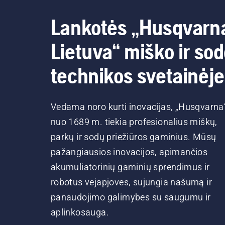
Lankotės „Husqvarn
Lietuva“ miško ir so
technikos svetainėje
Vedama noro kurti inovacijas, „Husqvarna
nuo 1689 m. tiekia profesionalius miškų,
parkų ir sodų priežiūros gaminius. Mūsų
pažangiausios inovacijos, apimančios
akumuliatorinių gaminių sprendimus ir
robotus vejapjoves, sujungia našumą ir
panaudojimo galimybes su saugumu ir
aplinkosauga.