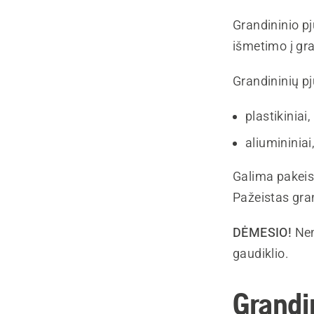
Grandininio pj
išmetimo į gra
Grandininių pj
plastikiniai
aliumininiai
Galima pakeist
Pažeistas gran
DĖMESIO!
Nen
gaudiklio.
Grandi