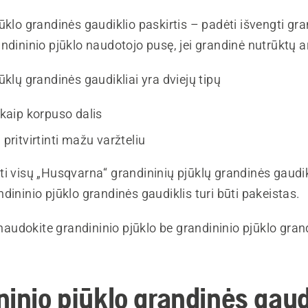
ūklo grandinės gaudiklio paskirtis – padėti išvengti gr
ndininio pjūklo naudotojo pusę, jei grandinė nutrūktų a
ūklų grandinės gaudikliai yra dviejų tipų
, kaip korpuso dalis
, pritvirtinti mažu varžteliu
i visų „Husqvarna“ grandininių pjūklų grandinės gaudik
dininio pjūklo grandinės gaudiklis turi būti pakeistas.
audokite grandininio pjūklo be grandininio pjūklo gran
ninio pjūklo grandinės gaud