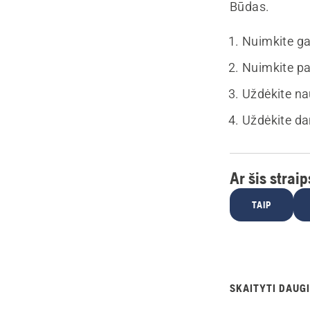
Būdas.
Nuimkite ga
Nuimkite pa
Uždėkite nau
Uždėkite dang
Ar šis strai
TAIP
SKAITYTI DAUGI