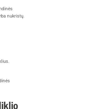
andinės
rba nukristų.
lius.
dinės
iklio