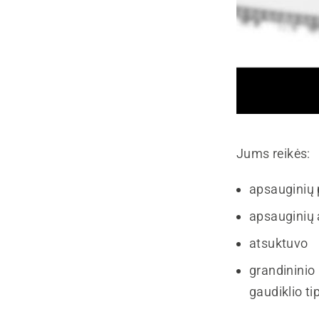
Jums reikės:
apsauginių p
apsauginių 
atsuktuvo
grandininio
gaudiklio ti