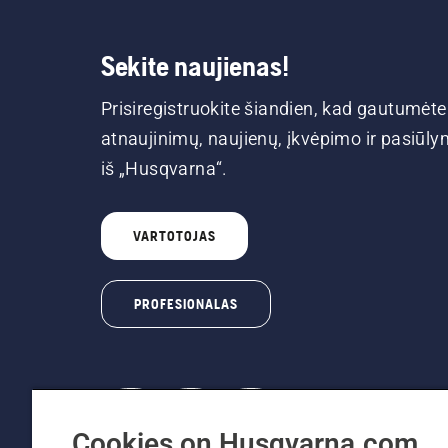
Sekite naujienas!
Prisiregistruokite šiandien, kad gautumėte
atnaujinimų, naujienų, įkvėpimo ir pasiūl
iš „Husqvarna“.
VARTOTOJAS
PROFESIONALAS
Cookies on Husqvarna.com