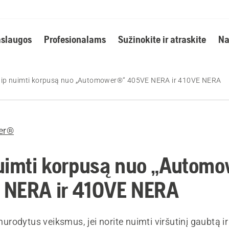
slaugos
Profesionalams
Sužinokite ir atraskite
Na
ip nuimti korpusą nuo „Automower®“ 405VE NERA ir 410VE NERA
er®
uimti korpusą nuo „Autom
 NERA ir 410VE NERA
u nurodytus veiksmus, jei norite nuimti viršutinį gaubtą 