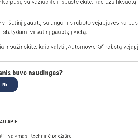
 korpusą su važiuokle ir spustelėkite, kad užsifiksuotų
e viršutinį gaubtą su angomis roboto vejapjovės korpuse
 įstatydami viršutinį gaubtą į vietą.
ia
ir sužinokite, kaip valyti „Automower®“ robotą vejap
psnis buvo naudingas?
NE
AU APIE
t“
valymas
techninė priežiūra