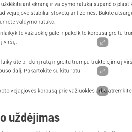
 uždėkite ant ekraną ir valdymo ratuką supančio plasti
ad vejapjovė stabiliai stovėtų ant žemės. Būkite atsarg
umėte valdymo ratuko.
rilaikykite važiuoklę gale ir pakelkite korpusą greitu t
į viršų.
laikykite priekinį ratą ir greitu trumpu truktelėjimu į vi
puso dalį. Pakartokite su kitu ratu.
boto vejapjovės korpusą prie važiuoklės arba atremkite 
o uždėjimas