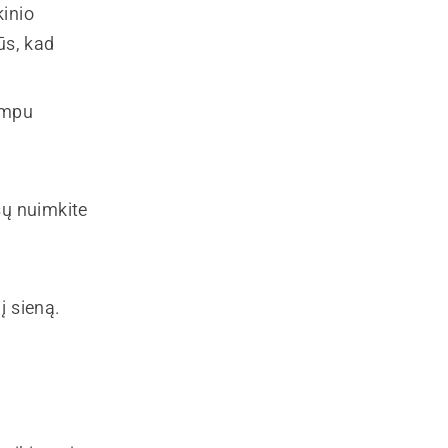
kinio
ūs, kad
rumpu
ršų nuimkite
į sieną.