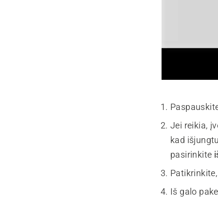
Paspauskit
Jei reikia,
kad išjungt
pasirinkite
Patikrinkit
Iš galo pakel