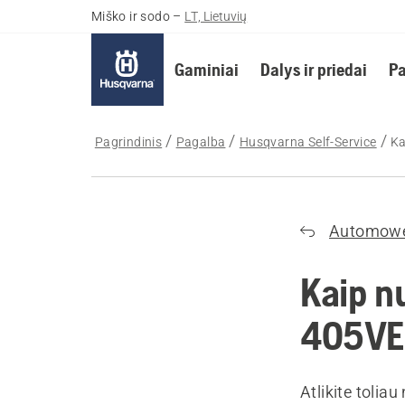
Miško ir sodo
–
LT, Lietuvių
Gaminiai
Dalys ir priedai
Pa
Pagrindinis
Pagalba
Husqvarna Self-Service
Ka
Automow
Kaip n
405VE
Atlikite tolia