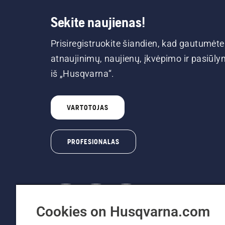
Sekite naujienas!
Prisiregistruokite šiandien, kad gautumėte
atnaujinimų, naujienų, įkvėpimo ir pasiūl
iš „Husqvarna“.
VARTOTOJAS
PROFESIONALAS
Cookies on Husqvarna.com
© „Husqvarna AB“ (leid). Visos teisės prikl