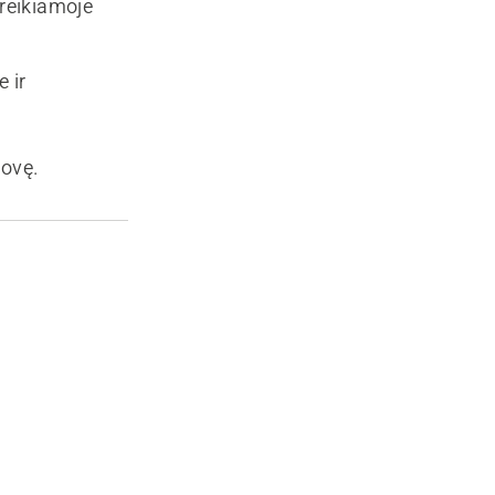
 reikiamoje
 ir
jovę.