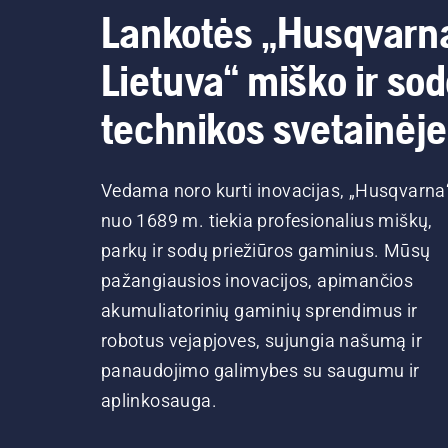
Lankotės „Husqvarn
Lietuva“ miško ir so
technikos svetainėje
Vedama noro kurti inovacijas, „Husqvarna
nuo 1689 m. tiekia profesionalius miškų,
parkų ir sodų priežiūros gaminius. Mūsų
pažangiausios inovacijos, apimančios
akumuliatorinių gaminių sprendimus ir
robotus vejapjoves, sujungia našumą ir
panaudojimo galimybes su saugumu ir
aplinkosauga.