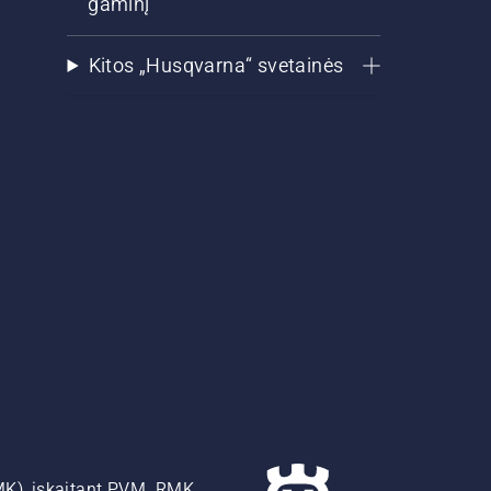
gaminį
Kitos „Husqvarna“ svetainės
MK), įskaitant PVM. RMK