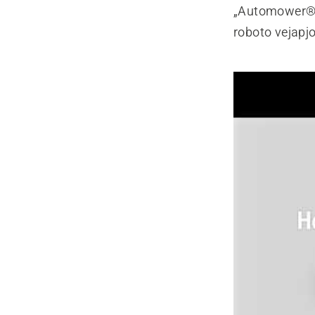
„Automower®“ 
roboto vejapj