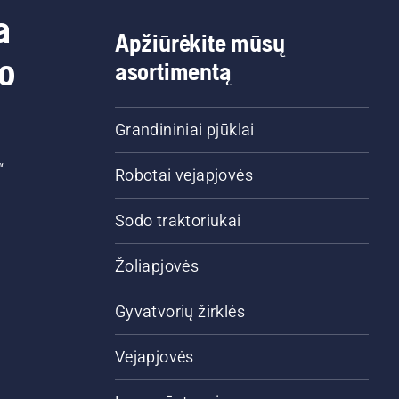
a
Apžiūrėkite mūsų
do
asortimentą
Grandininiai pjūklai
“
Robotai vejapjovės
Sodo traktoriukai
Žoliapjovės
Gyvatvorių žirklės
Vejapjovės