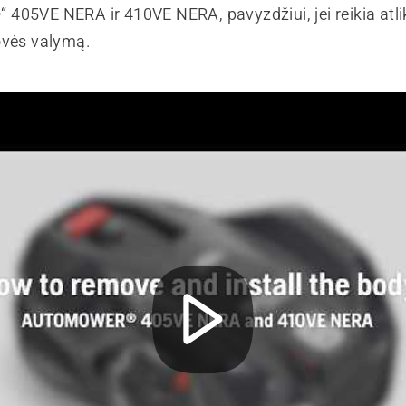
405VE NERA ir 410VE NERA, pavyzdžiui, jei reikia atli
ovės valymą.