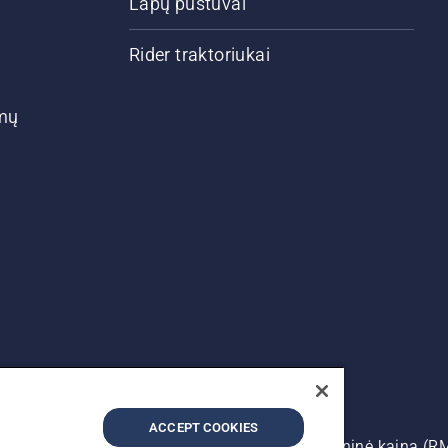
Lapų pūstuvai
Rider traktoriukai
ymų
ACCEPT COOKIES
auso autoriui. Nurodoma rekomenduojama mažmeninė kaina (R