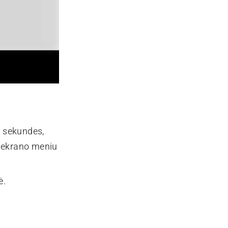
3 sekundes,
r ekrano meniu
ė.