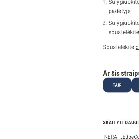
Sulygiuokite
padėtyje.
Sulygiuokit
spustelėkite
Spustelėkite
č
Ar šis strai
TAIP
SKAITYTI DAUGI
NERA
„EdgeCu