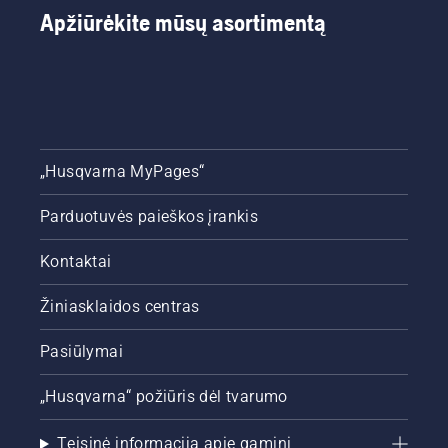
Apžiūrėkite mūsų asortimentą
„Husqvarna MyPages“
Parduotuvės paieškos įrankis
Kontaktai
Žiniasklaidos centras
Pasiūlymai
„Husqvarna“ požiūris dėl tvarumo
Teisinė informacija apie gaminį