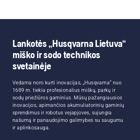
Lankotės „Husqvarna Lietuva“
miško ir sodo technikos
svetainėje
Vedama noro kurti inovacijas, „Husqvarna“ nuo
1689 m. tiekia profesionalius miškų, parkų ir
sodų priežiūros gaminius. Mūsų pažangiausios
inovacijos, apimančios akumuliatorinių gaminių
sprendimus ir robotus vejapjoves, sujungia
našumą ir panaudojimo galimybes su saugumu
ir aplinkosauga.