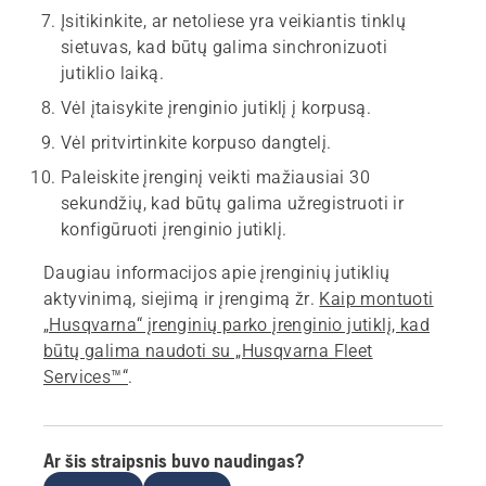
Įsitikinkite, ar netoliese yra veikiantis tinklų
sietuvas, kad būtų galima sinchronizuoti
jutiklio laiką.
Vėl įtaisykite įrenginio jutiklį į korpusą.
Vėl pritvirtinkite korpuso dangtelį.
Paleiskite įrenginį veikti mažiausiai 30
sekundžių, kad būtų galima užregistruoti ir
konfigūruoti įrenginio jutiklį.
Daugiau informacijos apie įrenginių jutiklių
aktyvinimą, siejimą ir įrengimą žr.
Kaip montuoti
„Husqvarna“ įrenginių parko įrenginio jutiklį, kad
būtų galima naudoti su „Husqvarna Fleet
Services™“
.
Ar šis straipsnis buvo naudingas?