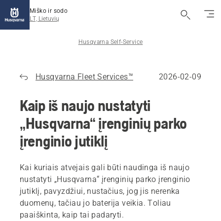
Miško ir sodo
LT, Lietuvių
Husqvarna Self-Service
Husqvarna Fleet Services™
2026-02-09
Kaip iš naujo nustatyti
„Husqvarna“ įrenginių parko
įrenginio jutiklį
Kai kuriais atvejais gali būti naudinga iš naujo
nustatyti „Husqvarna“ įrenginių parko įrenginio
jutiklį, pavyzdžiui, nustačius, jog jis nerenka
duomenų, tačiau jo baterija veikia. Toliau
paaiškinta, kaip tai padaryti.