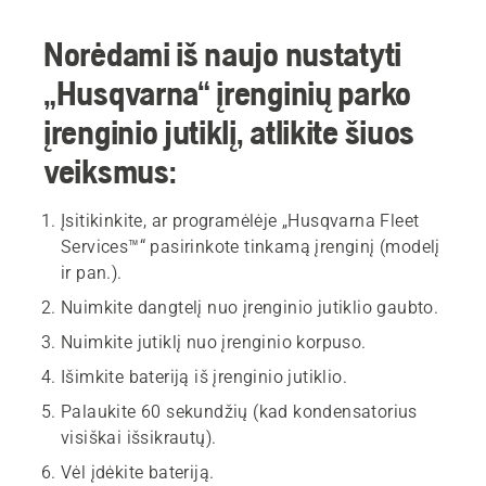
Norėdami iš naujo nustatyti
„Husqvarna“ įrenginių parko
įrenginio jutiklį, atlikite šiuos
veiksmus:
Įsitikinkite, ar programėlėje „Husqvarna Fleet
Services™“ pasirinkote tinkamą įrenginį (modelį
ir pan.).
Nuimkite dangtelį nuo įrenginio jutiklio gaubto.
Nuimkite jutiklį nuo įrenginio korpuso.
Išimkite bateriją iš įrenginio jutiklio.
Palaukite 60 sekundžių (kad kondensatorius
visiškai išsikrautų).
Vėl įdėkite bateriją.